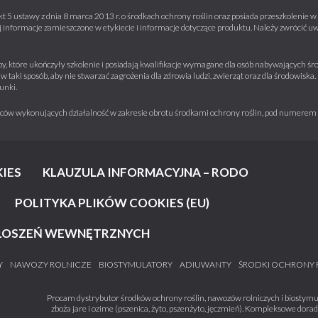
kt 5 ustawy z dnia 8 marca 2013 r. o środkach ochrony roślin oraz posiada przeszkolenie
informacje zamieszczone w etykiecie i informacje dotyczące produktu. Należy zwrócić u
y, które ukończyły szkolenie i posiadają kwalifikacje wymagane dla osób nabywających środ
w taki sposób, aby nie stwarzać zagrożenia dla zdrowia ludzi, zwierząt oraz dla środowisk
unki.
iorców wykonujących działalność w zakresie obrotu środkami ochrony roślin, pod numere
IES
KLAUZULA INFORMACYJNA – RODO
POLITYKA PLIKÓW COOKIES (EU)
ŁOSZEŃ WEWNĘTRZNYCH
Y
NAWOZY ROLNICZE
BIOSTYMULATORY
ADIUWANTY
ŚRODKI OCHRONY 
Procam dystrybutor środków ochrony roślin, nawozów rolniczych i biostymul
zboża jare i ozime (pszenica, żyto, pszenżyto, jęczmień). Kompleksowe dora