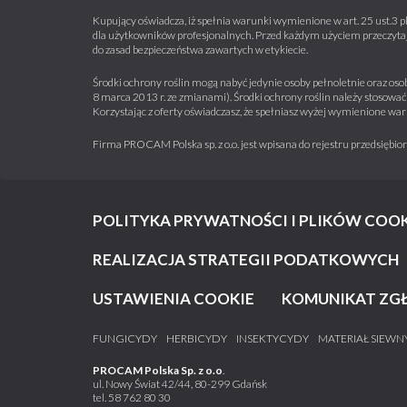
Kupujący oświadcza, iż spełnia warunki wymienione w art. 25 ust.3 p
dla użytkowników profesjonalnych. Przed każdym użyciem przeczytaj 
do zasad bezpieczeństwa zawartych w etykiecie.
Środki ochrony roślin mogą nabyć jedynie osoby pełnoletnie oraz osob
8 marca 2013 r. ze zmianami). Środki ochrony roślin należy stosować 
Korzystając z oferty oświadczasz, że spełniasz wyżej wymienione war
Firma PROCAM Polska sp. z o.o. jest wpisana do rejestru przedsięb
POLITYKA PRYWATNOŚCI I PLIKÓW COOK
REALIZACJA STRATEGII PODATKOWYCH
USTAWIENIA COOKIE
KOMUNIKAT ZG
FUNGICYDY
HERBICYDY
INSEKTYCYDY
MATERIAŁ SIEWN
PROCAM Polska Sp. z o.o
.
ul. Nowy Świat 42/44, 80-299 Gdańsk
tel.
58 762 80 30