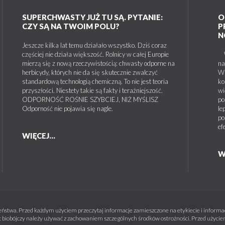
SUPERCHWASTY JUŻ TU SĄ. PYTANIE:
O
CZY SĄ NA TWOIM POLU?
P
N
Jeszcze kilka lat temu działało wszystko. Dziś coraz
częściej nie działa większość. Rolnicy w całej Europie
W 
mierzą się z nową rzeczywistością: chwasty odporne na
na
herbicydy, których nie da się skutecznie zwalczyć
W 
standardową technologią chemiczną. To nie jest teoria
ko
przyszłości. Niestety takie są fakty i teraźniejszość.
wi
ODPORNOŚĆ ROŚNIE SZYBCIEJ, NIŻ MYŚLISZ
po
Odporność nie pojawia się nagle.
le
po
ef
WIĘCEJ...
W
ństwa. Przed każdym użyciem przeczytaj informacje zamieszczone na etykiecie i informacj
 biobójczy należy używać z zachowaniem szczególnych środków ostrożności. Przed użyciem 