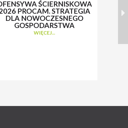
OFENSYWA ŚCIERNISKOWA
RENAT
2026 PROCAM. STRATEGIA
Z 
DLA NOWOCZESNEGO
N
GOSPODARSTWA
WIĘCEJ...