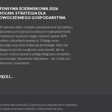
FENSYWA ŚCIERNISKOWA 2026
ROCAM. STRATEGIA DLA
OWOCZESNEGO GOSPODARSTWA
uprawie zbóż i rzepaku nawożenie jest dziś jedną z
jważniejszych pozycji kosztowych w gospodarstwie.
minionych sezonach mogło stanowić ponad 40%
sztów całkowitych produkcji. Dlatego coraz
ększego znaczenia nabierają technologie, które nie
legają wyłącznie na ograniczaniu dawek, ale na
pszym wykorzystaniu każdego kilograma składnika
karmowego. Nawożenie hybrydowe – jak zwiększyć
ektywność nawożenia
IĘCEJ...
e dotyczące produktu. Zapoznaj się z zagrożeniami i postępuj
należy przeczytać etykietę i ulotkę informacyjną.