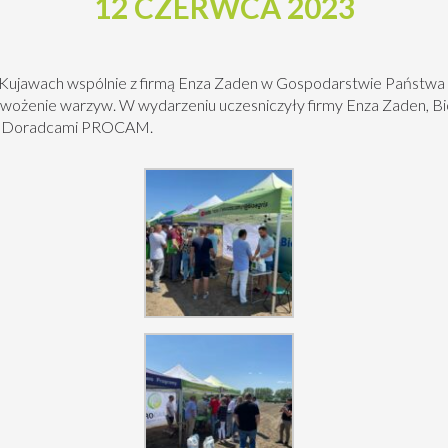
12 CZERWCA 2023
na Kujawach wspólnie z firmą Enza Zaden w Gospodarstwie Państ
nawożenie warzyw. W wydarzeniu uczesniczyły firmy Enza Zaden, Bio
 z Doradcami PROCAM.