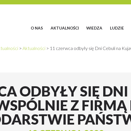
O NAS
AKTUALNOŚCI
WIEDZA
LUDZIE
tualności
>
Aktualności
>
11 czerwca odbyły się Dni Cebuli na Kuj
A ODBYŁY SIĘ DNI
SPÓLNIE Z FIRMĄ
DARSTWIE PAŃST