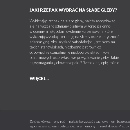
JAKI RZEPAK WYBRAĆ NA SŁABE GLEBY?
Wybierając rzepak na słabe gleby, należy zdecydować
się na wczesne odmiany o silnym wigorze jesienno-
wiosennym i głębokim systemie korzeniowym, które
wykazują wysoką tolerancję na stresy oraz elastyczność
adaptacyjną. Aby uzyskać satysfakcjonujące plony na
takich stanowiskach, niezbędne jest również
odpowiednie uzupełnienie niedoborów składników
pokarmowych oraz właściwe przygotowanie gleby. Jakie
są wymagania glebowe rzepaku? Rzepak najlepiej rośnie
WIĘCEJ...
Ze środków ochrony roślin należy korzystać z zachowaniem bezpiecze
zgodnie ze środkami ostrożności wymienionymi na etykiecie. Produkt