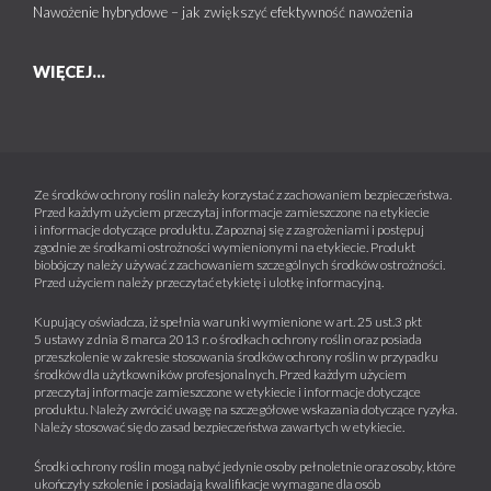
Nawożenie hybrydowe – jak zwiększyć efektywność nawożenia
WIĘCEJ...
Ze środków ochrony roślin należy korzystać z zachowaniem bezpieczeństwa.
Przed każdym użyciem przeczytaj informacje zamieszczone na etykiecie
i informacje dotyczące produktu. Zapoznaj się z zagrożeniami i postępuj
zgodnie ze środkami ostrożności wymienionymi na etykiecie. Produkt
biobójczy należy używać z zachowaniem szczególnych środków ostrożności.
Przed użyciem należy przeczytać etykietę i ulotkę informacyjną.
Kupujący oświadcza, iż spełnia warunki wymienione w art. 25 ust.3 pkt
5 ustawy z dnia 8 marca 2013 r. o środkach ochrony roślin oraz posiada
przeszkolenie w zakresie stosowania środków ochrony roślin w przypadku
środków dla użytkowników profesjonalnych. Przed każdym użyciem
przeczytaj informacje zamieszczone w etykiecie i informacje dotyczące
produktu. Należy zwrócić uwagę na szczegółowe wskazania dotyczące ryzyka.
Należy stosować się do zasad bezpieczeństwa zawartych w etykiecie.
Środki ochrony roślin mogą nabyć jedynie osoby pełnoletnie oraz osoby, które
ukończyły szkolenie i posiadają kwalifikacje wymagane dla osób