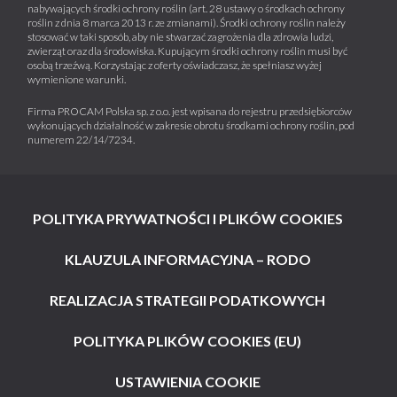
nabywających środki ochrony roślin (art. 28 ustawy o środkach ochrony
roślin z dnia 8 marca 2013 r. ze zmianami). Środki ochrony roślin należy
stosować w taki sposób, aby nie stwarzać zagrożenia dla zdrowia ludzi,
zwierząt oraz dla środowiska. Kupującym środki ochrony roślin musi być
osobą trzeźwą. Korzystając z oferty oświadczasz, że spełniasz wyżej
wymienione warunki.
Firma PROCAM Polska sp. z o.o. jest wpisana do rejestru przedsiębiorców
wykonujących działalność w zakresie obrotu środkami ochrony roślin, pod
numerem 22/14/7234.
POLITYKA PRYWATNOŚCI I PLIKÓW COOKIES
KLAUZULA INFORMACYJNA – RODO
REALIZACJA STRATEGII PODATKOWYCH
POLITYKA PLIKÓW COOKIES (EU)
USTAWIENIA COOKIE