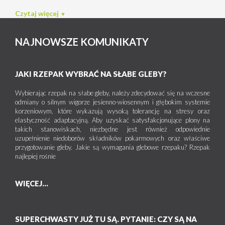
Czytaj więcej
NAJNOWSZE KOMUNIKATY
JAKI RZEPAK WYBRAĆ NA SŁABE GLEBY?
Wybierając rzepak na słabe gleby, należy zdecydować się na wczesne
odmiany o silnym wigorze jesienno-wiosennym i głębokim systemie
korzeniowym, które wykazują wysoką tolerancję na stresy oraz
elastyczność adaptacyjną. Aby uzyskać satysfakcjonujące plony na
takich stanowiskach, niezbędne jest również odpowiednie
uzupełnienie niedoborów składników pokarmowych oraz właściwe
przygotowanie gleby. Jakie są wymagania glebowe rzepaku? Rzepak
najlepiej rośnie
WIĘCEJ...
SUPERCHWASTY JUŻ TU SĄ. PYTANIE: CZY SĄ NA