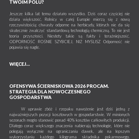
TWOIM POLU?
Jeszcze kilka lat temu działało wszystko. Dziś coraz częściej nie
działa większość. Rolnicy w całej Europie mierzą się z nową
rzeczywistością: chwasty odporne na herbicydy, których nie da się
skutecznie zwalczyć standardową technologią chemiczną. To nie jest
teoria przyszłości. Niestety takie są fakty i teraźniejszość.
ODPORNOŚĆ ROŚNIE SZYBCIEJ, NIŻ MYŚLISZ Odporność nie
pojawia się nagle.
WIĘCEJ...
OFENSYWA ŚCIERNISKOWA 2026 PROCAM.
STRATEGIA DLA NOWOCZESNEGO
GOSPODARSTWA
W uprawie zbóż i rzepaku nawożenie jest dziś jedną z
najważniejszych pozycji kosztowych w gospodarstwie. W minionych
sezonach mogło stanowić ponad 40% kosztów całkowitych produkcji.
Dlatego coraz większego znaczenia nabierają technologie, które nie
polegają wyłącznie na ograniczaniu dawek, ale na lepszym
wykorzystaniu każdego kilograma składnika pokarmowego.