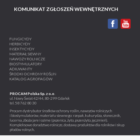
KOMUNIKAT ZGŁOSZEŃ WEWNĘTRZNYCH
FUNGICYDY
HERBICYDY
INSEKTYCYDY
MATERIAŁ SIEWNY
NAWOZY ROLNICZE
BIOSTYMULATORY
ADIUWANTY
ŚRODKI OCHRONY ROŚLIN
KATALOG AGROFAGÓW
PROCAM Polska Sp. z o.o
.
ul. Nowy Świat 42/44, 80-299 Gdańsk
tel.
58 762 80 30
Procam dystrybutor środków ochrony roślin, nawozów rolniczych
i biostymulatorów, materiału siewnego: rzepak, kukurydza, słonecznik,
lucerna, zboża jare i ozime (pszenica, żyto, pszenżyto, jęczmień).
Kompleksowe doradztwo rolnicze, dostawy produktów dla rolników i skup
płodów rolnych.