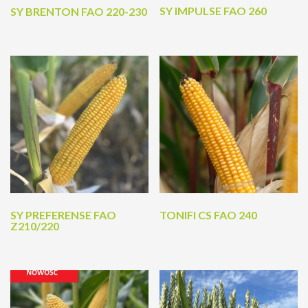
SY IMPULSE FAO 260
SY BRENTON FAO 220-230
SY PREFERENSE FAO
TONIFI CS FAO 240
Z210/220