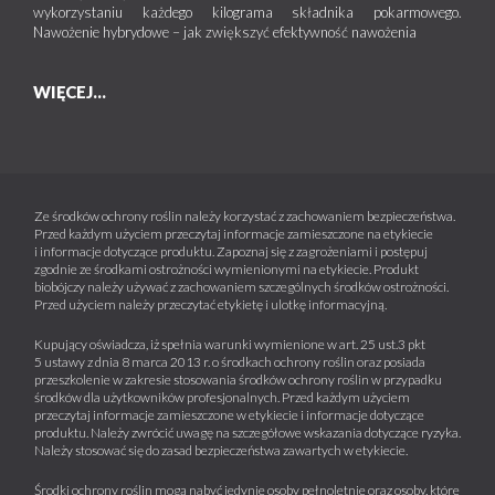
wykorzystaniu każdego kilograma składnika pokarmowego.
Nawożenie hybrydowe – jak zwiększyć efektywność nawożenia
WIĘCEJ...
Ze środków ochrony roślin należy korzystać z zachowaniem bezpieczeństwa.
Przed każdym użyciem przeczytaj informacje zamieszczone na etykiecie
i informacje dotyczące produktu. Zapoznaj się z zagrożeniami i postępuj
zgodnie ze środkami ostrożności wymienionymi na etykiecie. Produkt
biobójczy należy używać z zachowaniem szczególnych środków ostrożności.
Przed użyciem należy przeczytać etykietę i ulotkę informacyjną.
Kupujący oświadcza, iż spełnia warunki wymienione w art. 25 ust.3 pkt
5 ustawy z dnia 8 marca 2013 r. o środkach ochrony roślin oraz posiada
przeszkolenie w zakresie stosowania środków ochrony roślin w przypadku
środków dla użytkowników profesjonalnych. Przed każdym użyciem
przeczytaj informacje zamieszczone w etykiecie i informacje dotyczące
produktu. Należy zwrócić uwagę na szczegółowe wskazania dotyczące ryzyka.
Należy stosować się do zasad bezpieczeństwa zawartych w etykiecie.
Środki ochrony roślin mogą nabyć jedynie osoby pełnoletnie oraz osoby, które