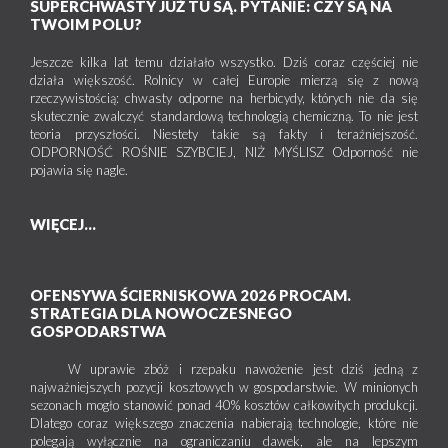
SUPERCHWASTY JUŻ TU SĄ. PYTANIE: CZY SĄ NA
TWOIM POLU?
Jeszcze kilka lat temu działało wszystko. Dziś coraz częściej nie
działa większość. Rolnicy w całej Europie mierzą się z nową
rzeczywistością: chwasty odporne na herbicydy, których nie da się
skutecznie zwalczyć standardową technologią chemiczną. To nie jest
teoria przyszłości. Niestety takie są fakty i teraźniejszość.
ODPORNOŚĆ ROŚNIE SZYBCIEJ, NIŻ MYŚLISZ Odporność nie
pojawia się nagle.
WIĘCEJ...
OFENSYWA ŚCIERNISKOWA 2026 PROCAM.
STRATEGIA DLA NOWOCZESNEGO
GOSPODARSTWA
W uprawie zbóż i rzepaku nawożenie jest dziś jedną z
najważniejszych pozycji kosztowych w gospodarstwie. W minionych
sezonach mogło stanowić ponad 40% kosztów całkowitych produkcji.
Dlatego coraz większego znaczenia nabierają technologie, które nie
polegają wyłącznie na ograniczaniu dawek, ale na lepszym