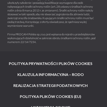
ukończyły szkolenie i posiadają kwalifikacje wymagane dla osób
nabywających środki ochrony roślin (art. 28 ustawy o środkach ochrony
roślin z dnia 8 marca 2013 r. ze zmianami). Środki ochrony roślin należy
stosować w taki sposób, aby nie stwarzać zagrożenia dla zdrowia ludzi,
zwierząt oraz dla środowiska. Kupującym środki ochrony roślin musi być
osobą trzeźwą. Korzystając z oferty oświadczasz, że spełniasz wyżej
wymienione warunki.
Firma PROCAM Polska sp. z o.o. jest wpisana do rejestru przedsiębiorców
wykonujących działalność w zakresie obrotu środkami ochrony roślin, pod
numerem 22/14/7234.
POLITYKA PRYWATNOŚCI I PLIKÓW COOKIES
KLAUZULA INFORMACYJNA – RODO
REALIZACJA STRATEGII PODATKOWYCH
POLITYKA PLIKÓW COOKIES (EU)