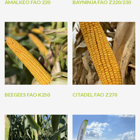
AMALKEO FAO 220
BAYNINJA FAO Z220/230
BEEGEES FAO K250
CITADEL FAO Z270