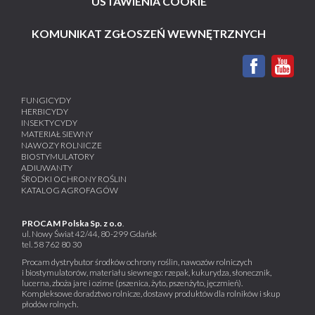
USTAWIENIA COOKIE
KOMUNIKAT ZGŁOSZEŃ WEWNĘTRZNYCH
FUNGICYDY
HERBICYDY
INSEKTYCYDY
MATERIAŁ SIEWNY
NAWOZY ROLNICZE
BIOSTYMULATORY
ADIUWANTY
ŚRODKI OCHRONY ROŚLIN
KATALOG AGROFAGÓW
PROCAM Polska Sp. z o.o
.
ul. Nowy Świat 42/44, 80-299 Gdańsk
tel.
58 762 80 30
Procam dystrybutor środków ochrony roślin, nawozów rolniczych
i biostymulatorów, materiału siewnego: rzepak, kukurydza, słonecznik,
lucerna, zboża jare i ozime (pszenica, żyto, pszenżyto, jęczmień).
Kompleksowe doradztwo rolnicze, dostawy produktów dla rolników i skup
płodów rolnych.