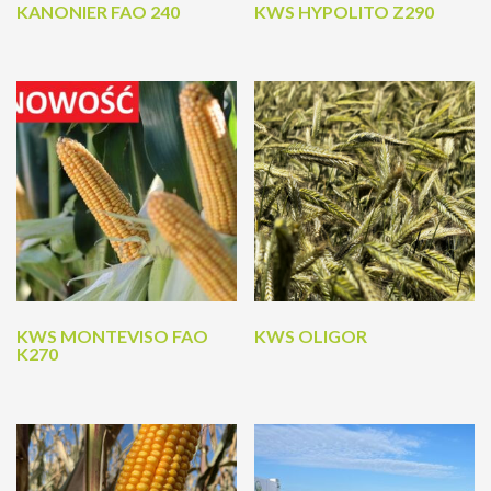
KANONIER FAO 240
KWS HYPOLITO Z290
KWS MONTEVISO FAO
KWS OLIGOR
K270