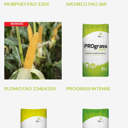
MURPHEY FAO Z250
NATAELO FAO 260
PLOMO FAO Z240 K250
PROGRASS INTENSE