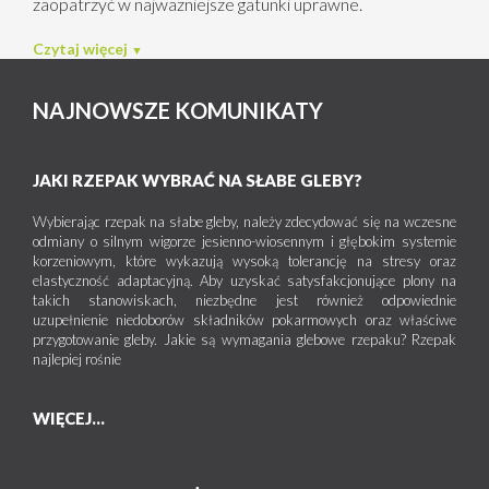
zaopatrzyć w najważniejsze gatunki uprawne.
Czytaj więcej
NAJNOWSZE KOMUNIKATY
JAKI RZEPAK WYBRAĆ NA SŁABE GLEBY?
Wybierając rzepak na słabe gleby, należy zdecydować się na wczesne
odmiany o silnym wigorze jesienno-wiosennym i głębokim systemie
korzeniowym, które wykazują wysoką tolerancję na stresy oraz
elastyczność adaptacyjną. Aby uzyskać satysfakcjonujące plony na
takich stanowiskach, niezbędne jest również odpowiednie
uzupełnienie niedoborów składników pokarmowych oraz właściwe
przygotowanie gleby. Jakie są wymagania glebowe rzepaku? Rzepak
najlepiej rośnie
WIĘCEJ...