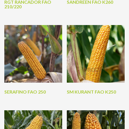
RGT RANCADOR FAO
SANDREEN FAO K260
210/220
SERAFINO FAO 250
SM KURANT FAO K250