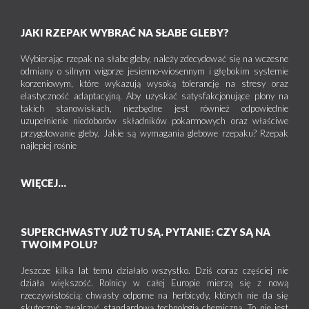
JAKI RZEPAK WYBRAĆ NA SŁABE GLEBY?
Wybierając rzepak na słabe gleby, należy zdecydować się na wczesne
odmiany o silnym wigorze jesienno-wiosennym i głębokim systemie
korzeniowym, które wykazują wysoką tolerancję na stresy oraz
elastyczność adaptacyjną. Aby uzyskać satysfakcjonujące plony na
takich stanowiskach, niezbędne jest również odpowiednie
uzupełnienie niedoborów składników pokarmowych oraz właściwe
przygotowanie gleby. Jakie są wymagania glebowe rzepaku? Rzepak
najlepiej rośnie
WIĘCEJ...
SUPERCHWASTY JUŻ TU SĄ. PYTANIE: CZY SĄ NA
TWOIM POLU?
Jeszcze kilka lat temu działało wszystko. Dziś coraz częściej nie
działa większość. Rolnicy w całej Europie mierzą się z nową
rzeczywistością: chwasty odporne na herbicydy, których nie da się
skutecznie zwalczyć standardową technologią chemiczną. To nie jest