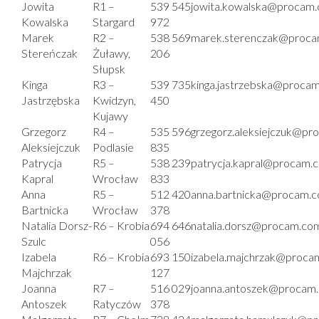
Jowita
R1 –
539 545
jowita.kowalska@procam.
Kowalska
Stargard
972
Marek
R2 –
538 569
marek.sterenczak@proca
Stereńczak
Żuławy,
206
Słupsk
Kinga
R3 –
539 735
kinga.jastrzebska@procam
Jastrzębska
Kwidzyn,
450
Kujawy
Grzegorz
R4 –
535 596
grzegorz.aleksiejczuk@pr
Aleksiejczuk
Podlasie
835
Patrycja
R5 –
538 239
patrycja.kapral@procam.c
Kapral
Wrocław
833
Anna
R5 –
512 420
anna.bartnicka@procam.c
Bartnicka
Wrocław
378
Natalia Dorsz-
R6 – Krobia
694 646
natalia.dorsz@procam.com
Szulc
056
Izabela
R6 – Krobia
693 150
izabela.majchrzak@proca
Majchrzak
127
Joanna
R7 –
516 029
joanna.antoszek@procam.
Antoszek
Ratyczów
378