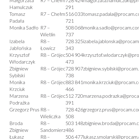
Małgorzata
R7 – Chełm
728 424
malgorzata.hamulczuk@pr
Hamulczuk
291
Tomasz
R7 – Chełm
516 033
tomasz.padala@procam.c
Padała
721
Monika Sadło
R7 –
508 068
monika.sadlo@procam.com
Wietlin
737
Izabela
R8 –
728 325
izabela.jablonska@procam
Jabłońska
Łowicz
343
Krzysztof
R8 – Grójec
504 904
krzysztof.wlodarczyk@pr
Włodarczyk
473
Zbigniew
R8 – Grójec
728 907
zbigniew.sybilski@procam
Sybilski
738
Monika
R8 – Grójec
883 841
monika.krzciuk@procam.c
Krzciuk
466
Marzena
R8 – Grójec
512 720
marzena.podrazka@proca
Podrażka
391
Grzegorz Prus
R8 –
728 426
grzegorz.prus@procam.co
Wieliczka
508
Broda
R8 –
503 148
zbigniew.broda@procam.c
Zbigniew
Sandomierz
486
Łukasz
R8 –
506 477
lukasz.smolarski@procam.