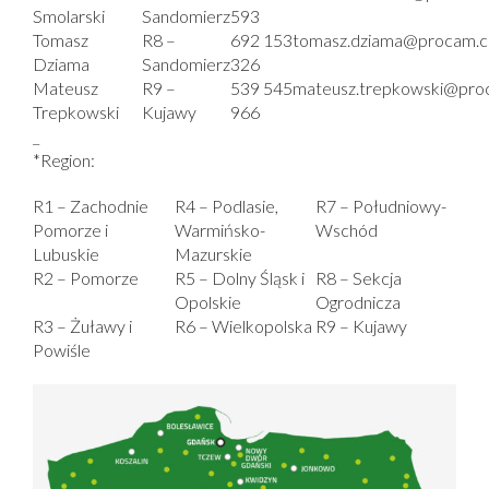
Smolarski
Sandomierz
593
Tomasz
R8 –
692 153
tomasz.dziama@procam.c
Dziama
Sandomierz
326
Mateusz
R9 –
539 545
mateusz.trepkowski@pro
Trepkowski
Kujawy
966
_
*Region:
R1 – Zachodnie
R4 – Podlasie,
R7 – Południowy-
Pomorze i
Warmińsko-
Wschód
Lubuskie
Mazurskie
R2 – Pomorze
R5 – Dolny Śląsk i
R8 – Sekcja
Opolskie
Ogrodnicza
R3 – Żuławy i
R6 – Wielkopolska
R9 – Kujawy
Powiśle