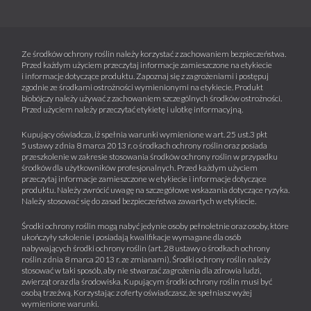
Ze środków ochrony roślin należy korzystać z zachowaniem bezpieczeństwa.
Przed każdym użyciem przeczytaj informacje zamieszczone na etykiecie
i informacje dotyczące produktu. Zapoznaj się z zagrożeniami i postępuj
zgodnie ze środkami ostrożności wymienionymi na etykiecie. Produkt
biobójczy należy używać z zachowaniem szczególnych środków ostrożności.
Przed użyciem należy przeczytać etykietę i ulotkę informacyjną.
Kupujący oświadcza, iż spełnia warunki wymienione w art. 25 ust.3 pkt
5 ustawy z dnia 8 marca 2013 r. o środkach ochrony roślin oraz posiada
przeszkolenie w zakresie stosowania środków ochrony roślin w przypadku
środków dla użytkowników profesjonalnych. Przed każdym użyciem
przeczytaj informacje zamieszczone w etykiecie i informacje dotyczące
produktu. Należy zwrócić uwagę na szczegółowe wskazania dotyczące ryzyka.
Należy stosować się do zasad bezpieczeństwa zawartych w etykiecie.
Środki ochrony roślin mogą nabyć jedynie osoby pełnoletnie oraz osoby, które
ukończyły szkolenie i posiadają kwalifikacje wymagane dla osób
nabywających środki ochrony roślin (art. 28 ustawy o środkach ochrony
roślin z dnia 8 marca 2013 r. ze zmianami). Środki ochrony roślin należy
stosować w taki sposób, aby nie stwarzać zagrożenia dla zdrowia ludzi,
zwierząt oraz dla środowiska. Kupującym środki ochrony roślin musi być
osobą trzeźwą. Korzystając z oferty oświadczasz, że spełniasz wyżej
wymienione warunki.