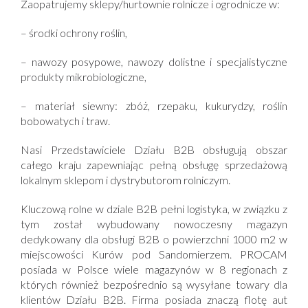
Zaopatrujemy sklepy/hurtownie rolnicze i ogrodnicze w:
– środki ochrony roślin,
– nawozy posypowe, nawozy dolistne i specjalistyczne
produkty mikrobiologiczne,
– materiał siewny: zbóż, rzepaku, kukurydzy, roślin
bobowatych i traw.
Nasi Przedstawiciele Działu B2B obsługują obszar
całego kraju zapewniając pełną obsługę sprzedażową
lokalnym sklepom i dystrybutorom rolniczym.
Kluczową rolne w dziale B2B pełni logistyka, w związku z
tym został wybudowany nowoczesny magazyn
dedykowany dla obsługi B2B o powierzchni 1000 m2 w
miejscowości Kurów pod Sandomierzem. PROCAM
posiada w Polsce wiele magazynów w 8 regionach z
których również bezpośrednio są wysyłane towary dla
klientów Działu B2B. Firma posiada znaczą flotę aut