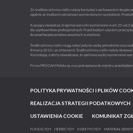
Ze środków ochrony roślin należy korzystać z zachowaniem bezpiecze
zgodnie ze środkami ostrożności wymienionymi na etykiecie. Produkt
Kupujący oświadcza, iż spełnia warunki wymienione w art. 25 ust.3 p
dla użytkowników profesjonalnych. Przed każdym użyciem przeczytaj 
do zasad bezpieczeństwa zawartych w etykiecie.
Środki ochrony roślin mogą nabyć jedynie osoby pełnoletnie oraz osob
8 marca 2013 r. ze zmianami). Środki ochrony roślin należy stosować 
Korzystając z oferty oświadczasz, że spełniasz wyżej wymienione war
Firma PROCAM Polska sp. z o.o. jest wpisana do rejestru przedsięb
POLITYKA PRYWATNOŚCI I PLIKÓW COOK
REALIZACJA STRATEGII PODATKOWYCH
USTAWIENIA COOKIE
KOMUNIKAT ZG
FUNGICYDY
HERBICYDY
INSEKTYCYDY
MATERIAŁ SIEWN