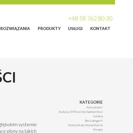
+48 58 762 80 30
ROZWIĄZANIA
PRODUKTY
USŁUGI
KONTAKT
CI
KATEGORIE
Aktualności
Audycja 5 Minut dla Sadownika i
rolnika
Bez kategorii
 głębokim systemie
Komunikaty fitosanitarne
Porady
ce plony na takich