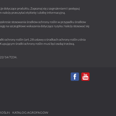
e dotyczące produktu. Zapoznaj się z zagrożeniami i postępuj
należy przeczytać etykietę i ulotkę informacyjną.
 w zakresie stosowania środków ochrony roślin w przypadku środków
wagę na szczegółowe wskazania dotyczące ryzyka. Należy stosować się
ki ochrony roślin (art. 28 ustawy o środkach ochrony roślin z dnia
a. Kupującym środki ochrony roślin musi być osobą trzeźwą.
m 22/14/7234.
ROŚLIN
KATALOG AGROFAGÓW