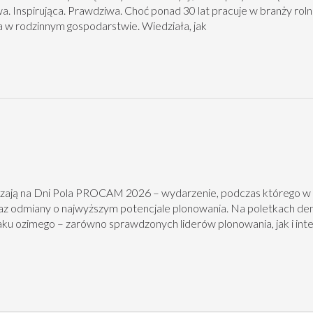
a. Inspirująca. Prawdziwa. Choć ponad 30 lat pracuje w branży rol
ła w rodzinnym gospodarstwie. Wiedziała, jak
ją na Dni Pola PROCAM 2026 – wydarzenie, podczas którego w
raz odmiany o najwyższym potencjale plonowania. Na poletkach d
aku ozimego – zarówno sprawdzonych liderów plonowania, jak i int