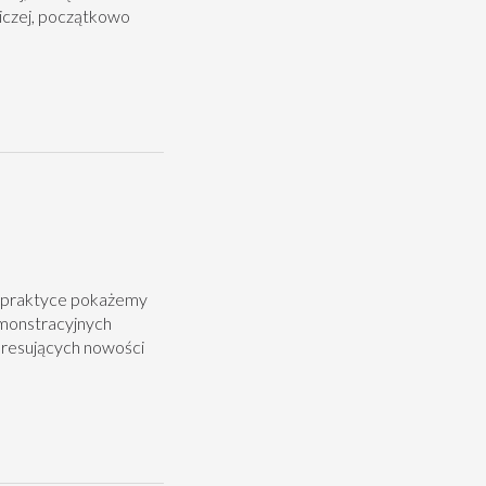
niczej, początkowo
 praktyce pokażemy
emonstracyjnych
eresujących nowości