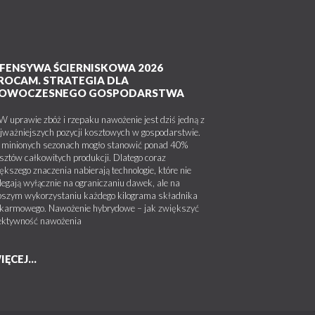
FENSYWA ŚCIERNISKOWA 2026
ROCAM. STRATEGIA DLA
OWOCZESNEGO GOSPODARSTWA
uprawie zbóż i rzepaku nawożenie jest dziś jedną z
jważniejszych pozycji kosztowych w gospodarstwie.
minionych sezonach mogło stanowić ponad 40%
sztów całkowitych produkcji. Dlatego coraz
ększego znaczenia nabierają technologie, które nie
legają wyłącznie na ograniczaniu dawek, ale na
pszym wykorzystaniu każdego kilograma składnika
karmowego. Nawożenie hybrydowe – jak zwiększyć
ektywność nawożenia
IĘCEJ...