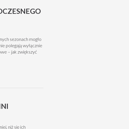
WOCZESNEGO
ionych sezonach mogło
nie polegają wyłącznie
we – jak zwiększyć
MNI
j, niż się ich