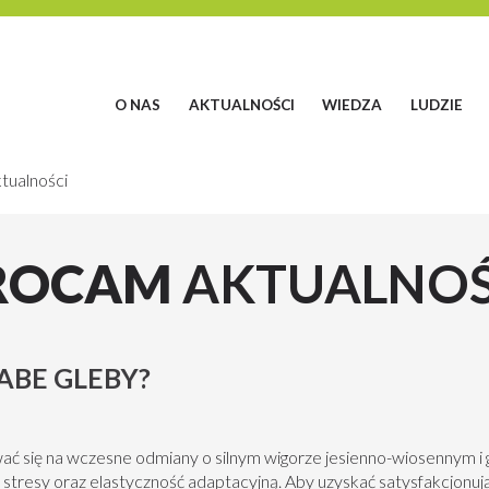
O NAS
AKTUALNOŚCI
WIEDZA
LUDZIE
tualności
ROCAM
AKTUALNOŚ
ABE GLEBY?
wać się na wczesne odmiany o silnym wigorze jesienno-wiosennym i
stresy oraz elastyczność adaptacyjną. Aby uzyskać satysfakcjonują