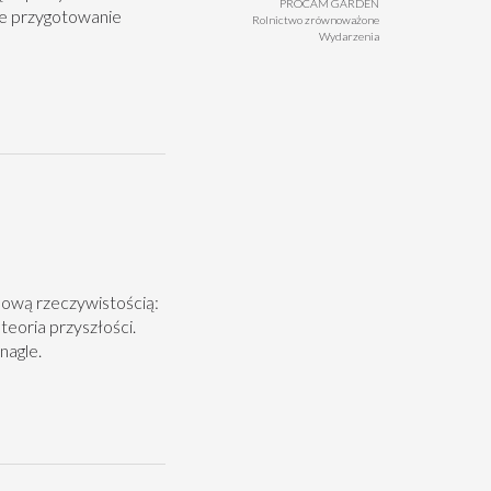
PROCAM GARDEN
we przygotowanie
Rolnictwo zrównoważone
Wydarzenia
 nową rzeczywistością:
teoria przyszłości.
nagle.