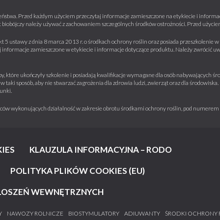
ństwa. Przed każdym użyciem przeczytaj informacje zamieszczone na etykiecie i informacj
 biobójczy należy używać z zachowaniem szczególnych środków ostrożności. Przed użyciem 
kt 5 ustawy z dnia 8 marca 2013 r. o środkach ochrony roślin oraz posiada przeszkolenie
informacje zamieszczone w etykiecie i informacje dotyczące produktu. Należy zwrócić u
y, które ukończyły szkolenie i posiadają kwalifikacje wymagane dla osób nabywających środ
w taki sposób, aby nie stwarzać zagrożenia dla zdrowia ludzi, zwierząt oraz dla środowisk
unki.
iorców wykonujących działalność w zakresie obrotu środkami ochrony roślin, pod numere
IES
KLAUZULA INFORMACYJNA – RODO
POLITYKA PLIKÓW COOKIES (EU)
ŁOSZEŃ WEWNĘTRZNYCH
Y
NAWOZY ROLNICZE
BIOSTYMULATORY
ADIUWANTY
ŚRODKI OCHRONY 