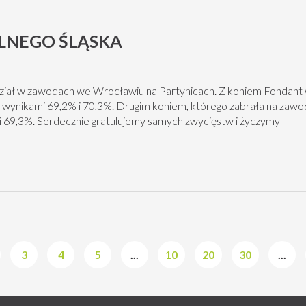
LNEGO ŚLĄSKA
ział w zawodach we Wrocławiu na Partynicach. Z koniem Fondant
 wynikami 69,2% i 70,3%. Drugim koniem, którego zabrała na zawod
 i 69,3%. Serdecznie gratulujemy samych zwycięstw i życzymy
3
4
5
...
10
20
30
...