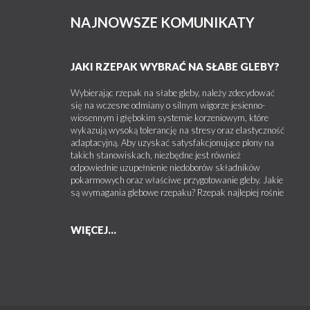
NAJNOWSZE KOMUNIKATY
JAKI RZEPAK WYBRAĆ NA SŁABE GLEBY?
Wybierając rzepak na słabe gleby, należy zdecydować
się na wczesne odmiany o silnym wigorze jesienno-
wiosennym i głębokim systemie korzeniowym, które
wykazują wysoką tolerancję na stresy oraz elastyczność
adaptacyjną. Aby uzyskać satysfakcjonujące plony na
takich stanowiskach, niezbędne jest również
odpowiednie uzupełnienie niedoborów składników
pokarmowych oraz właściwe przygotowanie gleby. Jakie
są wymagania glebowe rzepaku? Rzepak najlepiej rośnie
WIĘCEJ...