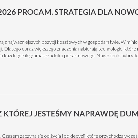
2026 PROCAM. STRATEGIA DLA NO
ną z najważniejszych pozycji kosztowych w gospodarstwie. W min
 Dlatego coraz większego znaczenia nabierają technologie, które 
niu każdego kilograma składnika pokarmowego. Nawożenie hybrydo
, Z KTÓREJ JESTEŚMY NAPRAWDĘ DU
Czasem zaczyna się od życia i od decyzji, które przychodzą wcześnie