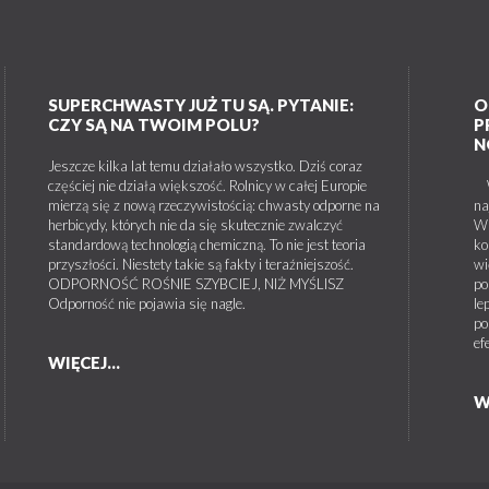
SUPERCHWASTY JUŻ TU SĄ. PYTANIE:
O
CZY SĄ NA TWOIM POLU?
P
N
Jeszcze kilka lat temu działało wszystko. Dziś coraz
częściej nie działa większość. Rolnicy w całej Europie
W 
mierzą się z nową rzeczywistością: chwasty odporne na
na
herbicydy, których nie da się skutecznie zwalczyć
W 
standardową technologią chemiczną. To nie jest teoria
ko
przyszłości. Niestety takie są fakty i teraźniejszość.
wi
ODPORNOŚĆ ROŚNIE SZYBCIEJ, NIŻ MYŚLISZ
po
Odporność nie pojawia się nagle.
le
po
ef
WIĘCEJ...
W