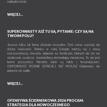
najlepiej rośnie
WIĘCEJ...
SUPERCHWASTY JUŻ TU SĄ. PYTANIE: CZY SĄ NA
TWOIM POLU?
Jeszcze kilka lat temu działało wszystko. Dziś coraz częściej nie
działa większość. Rolnicy w całej Europie mierzą się z nową
rzeczywistością: chwasty odporne na herbicydy, których nie da się
skutecznie zwalczyć standardową technologią chemiczną. To nie jest
teoria przyszłości. Niestety takie są fakty i teraźniejszość.
ODPORNOŚĆ ROŚNIE SZYBCIEJ, NIŻ MYŚLISZ Odporność nie
pojawia się nagle.
WIĘCEJ...
OFENSYWA ŚCIERNISKOWA 2026 PROCAM.
STRATEGIA DLA NOWOCZESNEGO