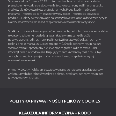
5 ustawy z dnia 8 marca 2013 r. o środkach ochrony roślin oraz posiada
przeszkolenie w zakresie stosowania środków ochrony roślin w przypadku
środków dla użytkowników profesjonalnych. Przed każdym użyciem
przeczytaj informacje zamieszczone w etykiecie i informacje dotyczące
produktu. Należy zwrócić uwagę na szczegółowe wskazania dotyczące ryzyka.
Należy stosować się do zasad bezpieczeństwa zawartych w etykiecie.
Środki ochrony roślin mogą nabyć jedynie osoby pełnoletnie oraz osoby, które
ukończyły szkolenie i posiadają kwalifikacje wymagane dla osób
nabywających środki ochrony roślin (art. 28 ustawy o środkach ochrony
roślin z dnia 8 marca 2013 r. ze zmianami). Środki ochrony roślin należy
stosować w taki sposób, aby nie stwarzać zagrożenia dla zdrowia ludzi,
zwierząt oraz dla środowiska. Kupującym środki ochrony roślin musi być
osobą trzeźwą. Korzystając z oferty oświadczasz, że spełniasz wyżej
wymienione warunki.
Firma PROCAM Polska sp. z o.o. jest wpisana do rejestru przedsiębiorców
wykonujących działalność w zakresie obrotu środkami ochrony roślin, pod
numerem 22/14/7234.
POLITYKA PRYWATNOŚCI I PLIKÓW COOKIES
KLAUZULA INFORMACYJNA – RODO