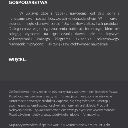
GOSPODARSTWA
W uprawie zbóż i rzepaku nawożenie jest dziś jedną z
najważniejszych pozycji kosztowych w gospodarstwie. W minionych
sezonach mogło stanowić ponad 40% kosztów całkowitych produkcji.
Dlatego coraz większego znaczenia nabierają technologie, które nie
polegają wyłącznie na ograniczaniu dawek, ale na lepszym
wykorzystaniu każdego kilograma składnika pokarmowego.
Nawożenie hybrydowe – jak zwiększyć efektywność nawożenia
WIĘCEJ...
Ze środków ochrony roślin należy korzystać z zachowaniem bezpieczeństwa.
Przed każdym użyciem przeczytaj informacje zamieszczone na etykiecie
i informacje dotyczące produktu. Zapoznaj się z zagrożeniami i postępuj
zgodnie ze środkami ostrożności wymienionymi na etykiecie. Produkt
biobójczy należy używać z zachowaniem szczególnych środków ostrożności.
Przed użyciem należy przeczytać etykietę i ulotkę informacyjną.
Kupujący oświadcza, iż spełnia warunki wymienione w art. 25 ust.3 pkt