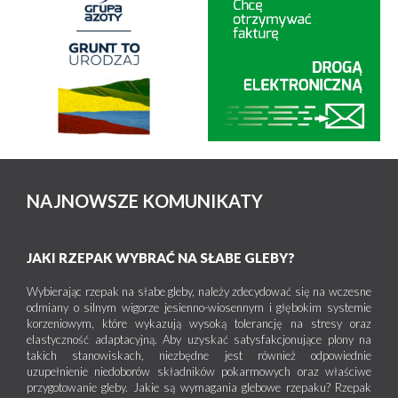
NAJNOWSZE KOMUNIKATY
JAKI RZEPAK WYBRAĆ NA SŁABE GLEBY?
Wybierając rzepak na słabe gleby, należy zdecydować się na wczesne
odmiany o silnym wigorze jesienno-wiosennym i głębokim systemie
korzeniowym, które wykazują wysoką tolerancję na stresy oraz
elastyczność adaptacyjną. Aby uzyskać satysfakcjonujące plony na
takich stanowiskach, niezbędne jest również odpowiednie
uzupełnienie niedoborów składników pokarmowych oraz właściwe
przygotowanie gleby. Jakie są wymagania glebowe rzepaku? Rzepak