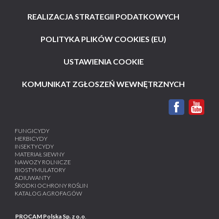
REALIZACJA STRATEGII PODATKOWYCH
POLITYKA PLIKÓW COOKIES (EU)
USTAWIENIA COOKIE
KOMUNIKAT ZGŁOSZEŃ WEWNĘTRZNYCH
FUNGICYDY
HERBICYDY
INSEKTYCYDY
MATERIAŁ SIEWNY
NAWOZY ROLNICZE
BIOSTYMULATORY
ADIUWANTY
ŚRODKI OCHRONY ROŚLIN
KATALOG AGROFAGÓW
PROCAM Polska Sp. z o.o
.