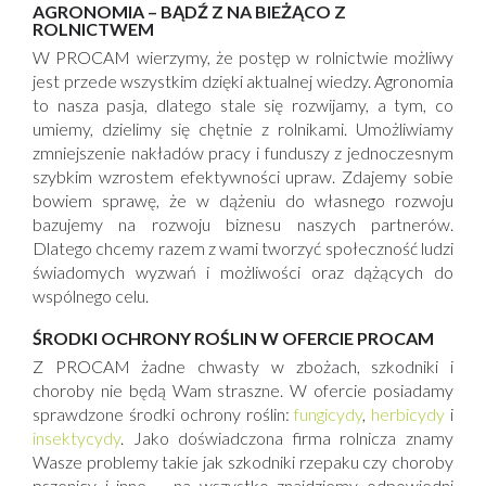
AGRONOMIA – BĄDŹ Z NA BIEŻĄCO Z
ROLNICTWEM
W PROCAM wierzymy, że postęp w rolnictwie możliwy
jest przede wszystkim dzięki aktualnej wiedzy. Agronomia
to nasza pasja, dlatego stale się rozwijamy, a tym, co
umiemy, dzielimy się chętnie z rolnikami. Umożliwiamy
zmniejszenie nakładów pracy i funduszy z jednoczesnym
szybkim wzrostem efektywności upraw. Zdajemy sobie
bowiem sprawę, że w dążeniu do własnego rozwoju
bazujemy na rozwoju biznesu naszych partnerów.
Dlatego chcemy razem z wami tworzyć społeczność ludzi
świadomych wyzwań i możliwości oraz dążących do
wspólnego celu.
ŚRODKI OCHRONY ROŚLIN W OFERCIE PROCAM
Z PROCAM żadne chwasty w zbożach, szkodniki i
choroby nie będą Wam straszne. W ofercie posiadamy
sprawdzone środki ochrony roślin:
fungicydy
,
herbicydy
i
insektycydy
. Jako doświadczona firma rolnicza znamy
Wasze problemy takie jak szkodniki rzepaku czy choroby
pszenicy i inne – na wszystko znajdziemy odpowiedni