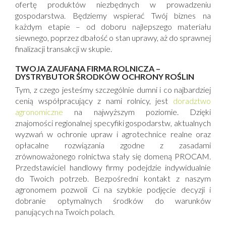
ofertę produktów niezbędnych w prowadzeniu
gospodarstwa. Będziemy wspierać Twój biznes na
każdym etapie – od doboru najlepszego materiału
siewnego, poprzez dbałość o stan uprawy, aż do sprawnej
finalizacji transakcji w skupie.
TWOJA ZAUFANA FIRMA ROLNICZA –
DYSTRYBUTOR ŚRODKÓW OCHRONY ROŚLIN
Tym, z czego jesteśmy szczególnie dumni i co najbardziej
cenią współpracujący z nami rolnicy, jest
doradztwo
agronomiczne
na najwyższym poziomie. Dzięki
znajomości regionalnej specyfiki gospodarstw, aktualnych
wyzwań w ochronie upraw i agrotechnice realne oraz
opłacalne rozwiązania zgodne z zasadami
zrównoważonego rolnictwa stały się domeną PROCAM.
Przedstawiciel handlowy firmy podejdzie indywidualnie
do Twoich potrzeb. Bezpośredni kontakt z naszym
agronomem pozwoli Ci na szybkie podjęcie decyzji i
dobranie optymalnych środków do warunków
panujących na Twoich polach.