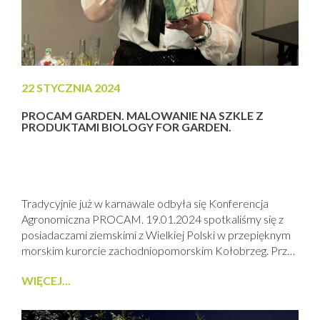
22 STYCZNIA 2024
PROCAM GARDEN. MALOWANIE NA SZKLE Z
PRODUKTAMI BIOLOGY FOR GARDEN.
Tradycyjnie już w karnawale odbyła się Konferencja
Agronomiczna PROCAM. 19.01.2024 spotkaliśmy się z
posiadaczami ziemskimi z Wielkiej Polski w przepięknym
morskim kurorcie zachodniopomorskim Kołobrzeg. Przy
okazji odbyła się konferencja dla Pań czyli PROCAM
WIĘCEJ...
GARDEN. MALOWANIE NA SZKLE Z … PRODUKTAMI
BIOLOGY FOR GARDEN. Na początku gościnnie
występujący dr Bacillus wygłosił wykład na temat