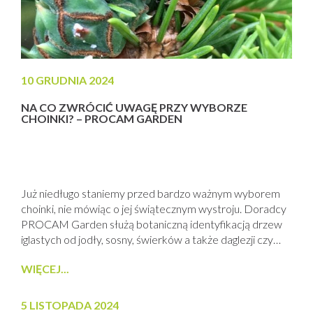
10 GRUDNIA 2024
NA CO ZWRÓCIĆ UWAGĘ PRZY WYBORZE
CHOINKI? – PROCAM GARDEN
Już niedługo staniemy przed bardzo ważnym wyborem
choinki, nie mówiąc o jej świątecznym wystroju. Doradcy
PROCAM Garden służą botaniczną identyfikacją drzew
iglastych od jodły, sosny, świerków a także daglezji czy
bezigłowych w tym okresie metasekwoji i modrzewia. Po
WIĘCEJ...
drugie zwracamy uwagę, aby na świątecznych choinkach
nie zawlec sobie do ogrodu zarówno szkodników jak i
chorób występujących na igłach. Szczególnie uczulamy...
5 LISTOPADA 2024