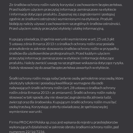
Ze środków ochrony roślin należy korzystać z zachowaniem bezpieczeństwa.
Przed każdym użyciem przeczytaj informacje zamieszczone na etykiecie
i informacje dotyczące produktu. Zapoznaj się z zagrożeniami i postępuj
zgodnie ze środkami ostrożności wymienionymi na etykiecie. Produkt
biobójczy należy używać z zachowaniem szczególnych środków ostrożności.
Przed użyciem należy przeczytać etykietę i ulotkę informacyjną.
Kupujący oświadcza, iż spełnia warunki wymienione w art. 25 ust.3 pkt
5 ustawy z dnia 8 marca 2013 r. o środkach ochrony roślin oraz posiada
przeszkolenie w zakresie stosowania środków ochrony roślin w przypadku
środków dla użytkowników profesjonalnych. Przed każdym użyciem
przeczytaj informacje zamieszczone w etykiecie i informacje dotyczące
produktu. Należy zwrócić uwagę na szczegółowe wskazania dotyczące ryzyka.
Należy stosować się do zasad bezpieczeństwa zawartych w etykiecie.
Środki ochrony roślin mogą nabyć jedynie osoby pełnoletnie oraz osoby, które
ukończyły szkolenie i posiadają kwalifikacje wymagane dla osób
nabywających środki ochrony roślin (art. 28 ustawy o środkach ochrony
roślin z dnia 8 marca 2013 r. ze zmianami). Środki ochrony roślin należy
stosować w taki sposób, aby nie stwarzać zagrożenia dla zdrowia ludzi,
zwierząt oraz dla środowiska. Kupującym środki ochrony roślin musi być
osobą trzeźwą. Korzystając z oferty oświadczasz, że spełniasz wyżej
wymienione warunki.
Firma PROCAM Polska sp. z o.o. jest wpisana do rejestru przedsiębiorców
wykonujących działalność w zakresie obrotu środkami ochrony roślin, pod
numerem 22/14/7234.