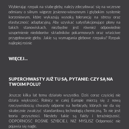
Wybierając rzepak na słabe gleby, należy zdecydować się na wczesne
odmiany o silnym wigorze jesienno-wiosennym i głębokim systemie
korzeniowym, które wykazują wysoką tolerancję na stresy oraz
elastyczność adaptacyjną. Aby uzyskać satysfakcjonujące plony na
takich stanowiskach, niezbędne jest również odpowiednie
uzupełnienie niedoborów składników pokarmowych oraz właściwe
przygotowanie gleby. Jakie są wymagania glebowe rzepaku? Rzepak
najlepiej rośnie
WIĘCEJ...
SUPERCHWASTY JUŻ TU SĄ. PYTANIE: CZY SĄ NA
TWOIM POLU?
Jeszcze kilka lat temu działało wszystko. Dziś coraz częściej nie
działa większość. Rolnicy w całej Europie mierzą się z nową
rzeczywistością: chwasty odporne na herbicydy, których nie da się
skutecznie zwalczyć standardową technologią chemiczną. To nie jest
teoria przyszłości. Niestety takie są fakty i teraźniejszość.
ODPORNOŚĆ ROŚNIE SZYBCIEJ, NIŻ MYŚLISZ Odporność nie
pojawia się nagle.