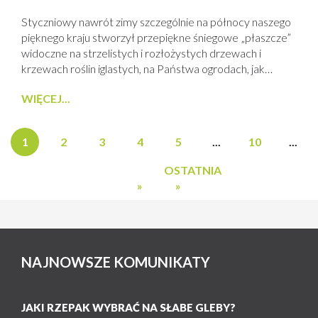
Styczniowy nawrót zimy szczególnie na północy naszego
pięknego kraju stworzył przepiękne śniegowe „płaszcze”
widoczne na strzelistych i rozłożystych drzewach i
krzewach roślin iglastych, na Państwa ogrodach, jak
żywotniki, jodły, daglezje, jałowce czy gonne świerki i
WIĘCEJ...
sosny. Początek roku to początek nowych problemów
fitosanitarnych na ogrodach ozdobnych. Jak zawsze
Doradcy PROCAM GARDEN służą pomocą nie tylko
1
2
3
4
5
...
10
...
przy identyfikacji chorób i szkodników,...
OSTATNIA
»
»
NAJNOWSZE KOMUNIKATY
JAKI RZEPAK WYBRAĆ NA SŁABE GLEBY?