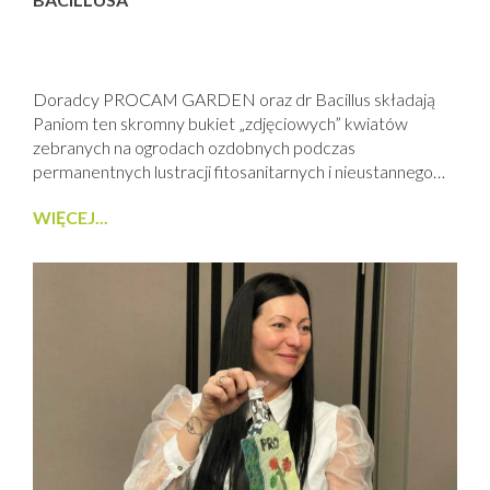
Doradcy PROCAM GARDEN oraz dr Bacillus składają
Paniom ten skromny bukiet „zdjęciowych” kwiatów
zebranych na ogrodach ozdobnych podczas
permanentnych lustracji fitosanitarnych i nieustannego
promowania biologicznych produktów Biology for
WIĘCEJ...
GARDEN. Do zobaczenia na … ogrodach świata !
Pozdrawiam , Dr Bacillus.