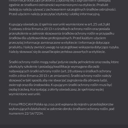
i informacje dotyczące produktu. Zapoznaj się z zagrożeniami i postępuj
zgodnie ze środkami ostrożności wymienionymi na etykiecie. Produkt
biobójczy należy używać z zachowaniem szczególnych środków ostrożności.
Przed użyciem należy przeczytać etykietę i ulotkę informacyjną.
Kupujący oświadcza, iż spełnia warunki wymienione w art. 25 ust.3 pkt
5 ustawy z dnia 8 marca 2013 r. o środkach ochrony roślin oraz posiada
przeszkolenie w zakresie stosowania środków ochrony roślin w przypadku
środków dla użytkowników profesjonalnych. Przed każdym użyciem
przeczytaj informacje zamieszczone w etykiecie i informacje dotyczące
produktu. Należy zwrócić uwagę na szczegółowe wskazania dotyczące ryzyka.
Należy stosować się do zasad bezpieczeństwa zawartych w etykiecie.
Środki ochrony roślin mogą nabyć jedynie osoby pełnoletnie oraz osoby, które
ukończyły szkolenie i posiadają kwalifikacje wymagane dla osób
nabywających środki ochrony roślin (art. 28 ustawy o środkach ochrony
roślin z dnia 8 marca 2013 r. ze zmianami). Środki ochrony roślin należy
stosować w taki sposób, aby nie stwarzać zagrożenia dla zdrowia ludzi,
zwierząt oraz dla środowiska. Kupującym środki ochrony roślin musi być
osobą trzeźwą. Korzystając z oferty oświadczasz, że spełniasz wyżej
wymienione warunki.
Firma PROCAM Polska sp. z o.o. jest wpisana do rejestru przedsiębiorców
wykonujących działalność w zakresie obrotu środkami ochrony roślin, pod
numerem 22/14/7234.