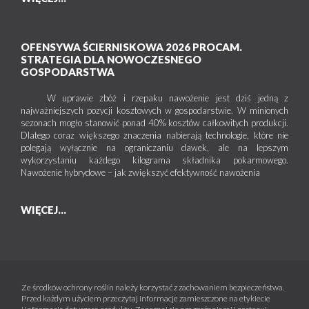
OFENSYWA ŚCIERNISKOWA 2026 PROCAM.
STRATEGIA DLA NOWOCZESNEGO
GOSPODARSTWA
W uprawie zbóż i rzepaku nawożenie jest dziś jedną z
najważniejszych pozycji kosztowych w gospodarstwie. W minionych
sezonach mogło stanowić ponad 40% kosztów całkowitych produkcji.
Dlatego coraz większego znaczenia nabierają technologie, które nie
polegają wyłącznie na ograniczaniu dawek, ale na lepszym
wykorzystaniu każdego kilograma składnika pokarmowego.
Nawożenie hybrydowe – jak zwiększyć efektywność nawożenia
WIĘCEJ...
Ze środków ochrony roślin należy korzystać z zachowaniem bezpieczeństwa.
Przed każdym użyciem przeczytaj informacje zamieszczone na etykiecie