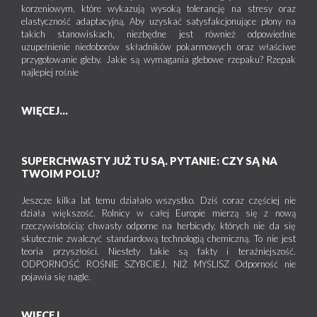
korzeniowym, które wykazują wysoką tolerancję na stresy oraz
elastyczność adaptacyjną. Aby uzyskać satysfakcjonujące plony na
takich stanowiskach, niezbędne jest również odpowiednie
uzupełnienie niedoborów składników pokarmowych oraz właściwe
przygotowanie gleby. Jakie są wymagania glebowe rzepaku? Rzepak
najlepiej rośnie
WIĘCEJ...
SUPERCHWASTY JUŻ TU SĄ. PYTANIE: CZY SĄ NA
TWOIM POLU?
Jeszcze kilka lat temu działało wszystko. Dziś coraz częściej nie
działa większość. Rolnicy w całej Europie mierzą się z nową
rzeczywistością: chwasty odporne na herbicydy, których nie da się
skutecznie zwalczyć standardową technologią chemiczną. To nie jest
teoria przyszłości. Niestety takie są fakty i teraźniejszość.
ODPORNOŚĆ ROŚNIE SZYBCIEJ, NIŻ MYŚLISZ Odporność nie
pojawia się nagle.
WIĘCEJ...