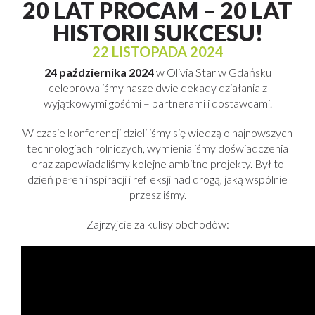
20 LAT PROCAM – 20 LAT
HISTORII SUKCESU!
22 LISTOPADA 2024
24 października 2024
w Olivia Star w Gdańsku
celebrowaliśmy nasze dwie dekady działania z
wyjątkowymi gośćmi – partnerami i dostawcami.
W czasie konferencji dzieliliśmy się wiedzą o najnowszych
technologiach rolniczych, wymienialiśmy doświadczenia
oraz zapowiadaliśmy kolejne ambitne projekty. Był to
dzień pełen inspiracji i refleksji nad drogą, jaką wspólnie
przeszliśmy.
Zajrzyjcie za kulisy obchodów: