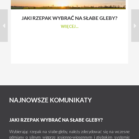
JAKI RZEPAK WYBRAĆ NA SŁABE GLEBY?
S
WIĘCEJ...
NAJNOWSZE KOMUNIKATY
JAKI RZEPAK WYBRAĆ NA SŁABE GLEBY?
Wybierając rzepak na słabe gleby, należy zdecydować się na wczesne
odmiany o silnym wigorze jesienno-wiosennym i głębokim systemie