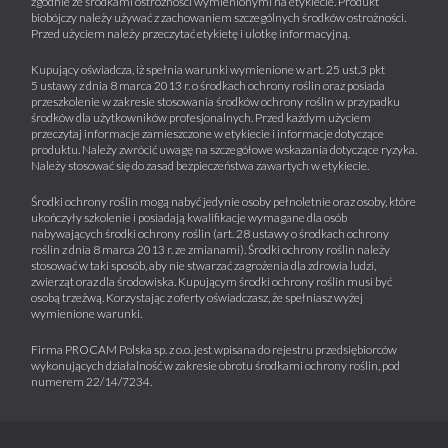
zgodnie ze środkami ostrożności wymienionymi na etykiecie. Produkt
biobójczy należy używać z zachowaniem szczególnych środków ostrożności.
Przed użyciem należy przeczytać etykietę i ulotkę informacyjną.
Kupujący oświadcza, iż spełnia warunki wymienione w art. 25 ust.3 pkt
5 ustawy z dnia 8 marca 2013 r. o środkach ochrony roślin oraz posiada
przeszkolenie w zakresie stosowania środków ochrony roślin w przypadku
środków dla użytkowników profesjonalnych. Przed każdym użyciem
przeczytaj informacje zamieszczone w etykiecie i informacje dotyczące
produktu. Należy zwrócić uwagę na szczegółowe wskazania dotyczące ryzyka.
Należy stosować się do zasad bezpieczeństwa zawartych w etykiecie.
Środki ochrony roślin mogą nabyć jedynie osoby pełnoletnie oraz osoby, które
ukończyły szkolenie i posiadają kwalifikacje wymagane dla osób
nabywających środki ochrony roślin (art. 28 ustawy o środkach ochrony
roślin z dnia 8 marca 2013 r. ze zmianami). Środki ochrony roślin należy
stosować w taki sposób, aby nie stwarzać zagrożenia dla zdrowia ludzi,
zwierząt oraz dla środowiska. Kupującym środki ochrony roślin musi być
osobą trzeźwą. Korzystając z oferty oświadczasz, że spełniasz wyżej
wymienione warunki.
Firma PROCAM Polska sp. z o.o. jest wpisana do rejestru przedsiębiorców
wykonujących działalność w zakresie obrotu środkami ochrony roślin, pod
numerem 22/14/7234.