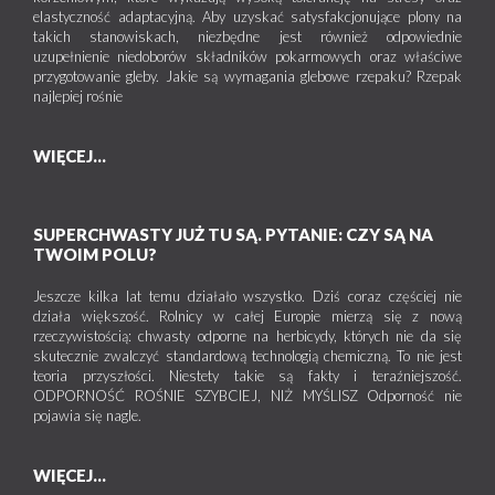
elastyczność adaptacyjną. Aby uzyskać satysfakcjonujące plony na
takich stanowiskach, niezbędne jest również odpowiednie
uzupełnienie niedoborów składników pokarmowych oraz właściwe
przygotowanie gleby. Jakie są wymagania glebowe rzepaku? Rzepak
najlepiej rośnie
WIĘCEJ...
SUPERCHWASTY JUŻ TU SĄ. PYTANIE: CZY SĄ NA
TWOIM POLU?
Jeszcze kilka lat temu działało wszystko. Dziś coraz częściej nie
działa większość. Rolnicy w całej Europie mierzą się z nową
rzeczywistością: chwasty odporne na herbicydy, których nie da się
skutecznie zwalczyć standardową technologią chemiczną. To nie jest
teoria przyszłości. Niestety takie są fakty i teraźniejszość.
ODPORNOŚĆ ROŚNIE SZYBCIEJ, NIŻ MYŚLISZ Odporność nie
pojawia się nagle.
WIĘCEJ...