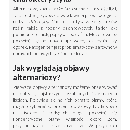
Alternarioza, znana także jako sucha plamistość liści,
to choroba grzybowa powodowana przez patogen z
rodzaju
Alternaria
. Choroba dotyka
wiele gatunków
roślin, także z rodziny psiankowatych
, takich jak:
pomidor, ziemniak, papryka i bakłażan. Może również
pojawiać się na innych uprawach, jak dynia czy
ogórek. Patogen ten jest problematyczny zarówno w
uprawach polowych, jak i pod osłonami.
Jak wyglądają objawy
alternariozy?
Pierwsze objawy alternariozy możemy obserwować
na dolnych, najstarszych, osłabionych i żółknących
liściach
. Pojawiają się na nich okrągłe plamy, które
mogą przybierać kolor ciemnobrązowy.
Dodatkowo
na liściach i łodygach mogą pojawiać się
koncentryczne plamy wielkości około 2cm,
przypominające tarcze strzelnicze.
W przypadku