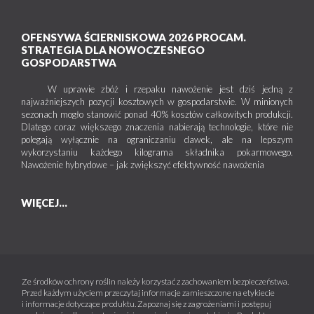
OFENSYWA ŚCIERNISKOWA 2026 PROCAM.
STRATEGIA DLA NOWOCZESNEGO
GOSPODARSTWA
W uprawie zbóż i rzepaku nawożenie jest dziś jedną z
najważniejszych pozycji kosztowych w gospodarstwie. W minionych
sezonach mogło stanowić ponad 40% kosztów całkowitych produkcji.
Dlatego coraz większego znaczenia nabierają technologie, które nie
polegają wyłącznie na ograniczaniu dawek, ale na lepszym
wykorzystaniu każdego kilograma składnika pokarmowego.
Nawożenie hybrydowe – jak zwiększyć efektywność nawożenia
WIĘCEJ...
Ze środków ochrony roślin należy korzystać z zachowaniem bezpieczeństwa.
Przed każdym użyciem przeczytaj informacje zamieszczone na etykiecie
i informacje dotyczące produktu. Zapoznaj się z zagrożeniami i postępuj