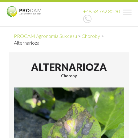
+48 58 762 80 30
PROCAM Agronomia Sukcesu
>
Choroby
>
Alternarioza
ALTERNARIOZA
Choroby