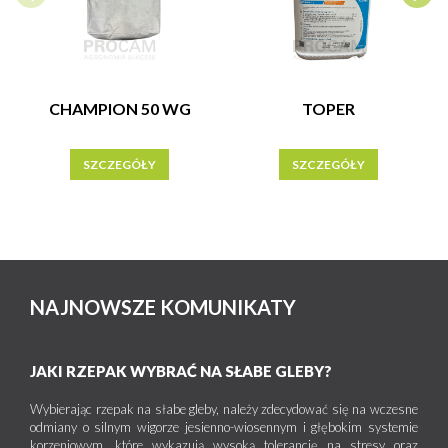
CHAMPION 50 WG
TOPER
SZCZEGÓŁY
SZCZEGÓŁY
NAJNOWSZE KOMUNIKATY
JAKI RZEPAK WYBRAĆ NA SŁABE GLEBY?
Wybierając rzepak na słabe gleby, należy zdecydować się na wczesne
odmiany o silnym wigorze jesienno-wiosennym i głębokim systemie
korzeniowym, które wykazują wysoką tolerancję na stresy oraz