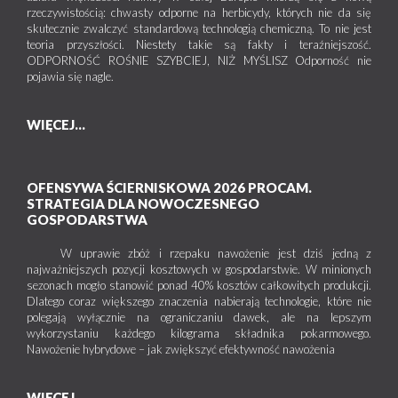
rzeczywistością: chwasty odporne na herbicydy, których nie da się
skutecznie zwalczyć standardową technologią chemiczną. To nie jest
teoria przyszłości. Niestety takie są fakty i teraźniejszość.
ODPORNOŚĆ ROŚNIE SZYBCIEJ, NIŻ MYŚLISZ Odporność nie
pojawia się nagle.
WIĘCEJ...
OFENSYWA ŚCIERNISKOWA 2026 PROCAM.
STRATEGIA DLA NOWOCZESNEGO
GOSPODARSTWA
W uprawie zbóż i rzepaku nawożenie jest dziś jedną z
najważniejszych pozycji kosztowych w gospodarstwie. W minionych
sezonach mogło stanowić ponad 40% kosztów całkowitych produkcji.
Dlatego coraz większego znaczenia nabierają technologie, które nie
polegają wyłącznie na ograniczaniu dawek, ale na lepszym
wykorzystaniu każdego kilograma składnika pokarmowego.
Nawożenie hybrydowe – jak zwiększyć efektywność nawożenia
WIĘCEJ...