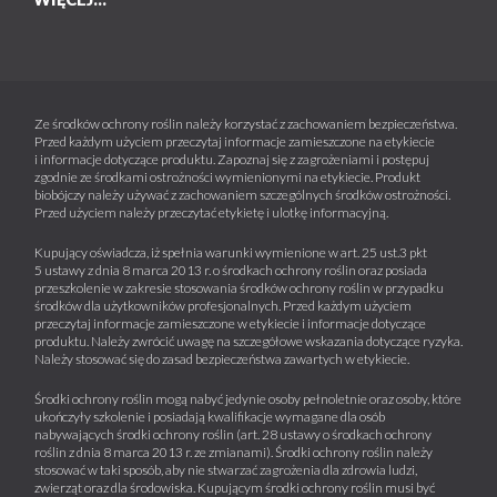
Ze środków ochrony roślin należy korzystać z zachowaniem bezpieczeństwa.
Przed każdym użyciem przeczytaj informacje zamieszczone na etykiecie
i informacje dotyczące produktu. Zapoznaj się z zagrożeniami i postępuj
zgodnie ze środkami ostrożności wymienionymi na etykiecie. Produkt
biobójczy należy używać z zachowaniem szczególnych środków ostrożności.
Przed użyciem należy przeczytać etykietę i ulotkę informacyjną.
Kupujący oświadcza, iż spełnia warunki wymienione w art. 25 ust.3 pkt
5 ustawy z dnia 8 marca 2013 r. o środkach ochrony roślin oraz posiada
przeszkolenie w zakresie stosowania środków ochrony roślin w przypadku
środków dla użytkowników profesjonalnych. Przed każdym użyciem
przeczytaj informacje zamieszczone w etykiecie i informacje dotyczące
produktu. Należy zwrócić uwagę na szczegółowe wskazania dotyczące ryzyka.
Należy stosować się do zasad bezpieczeństwa zawartych w etykiecie.
Środki ochrony roślin mogą nabyć jedynie osoby pełnoletnie oraz osoby, które
ukończyły szkolenie i posiadają kwalifikacje wymagane dla osób
nabywających środki ochrony roślin (art. 28 ustawy o środkach ochrony
roślin z dnia 8 marca 2013 r. ze zmianami). Środki ochrony roślin należy
stosować w taki sposób, aby nie stwarzać zagrożenia dla zdrowia ludzi,
zwierząt oraz dla środowiska. Kupującym środki ochrony roślin musi być