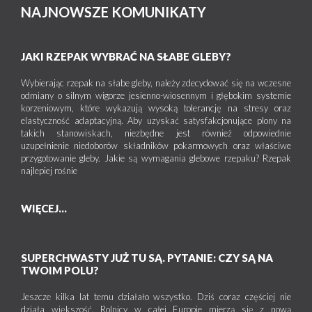
NAJNOWSZE KOMUNIKATY
JAKI RZEPAK WYBRAĆ NA SŁABE GLEBY?
Wybierając rzepak na słabe gleby, należy zdecydować się na wczesne
odmiany o silnym wigorze jesienno-wiosennym i głębokim systemie
korzeniowym, które wykazują wysoką tolerancję na stresy oraz
elastyczność adaptacyjną. Aby uzyskać satysfakcjonujące plony na
takich stanowiskach, niezbędne jest również odpowiednie
uzupełnienie niedoborów składników pokarmowych oraz właściwe
przygotowanie gleby. Jakie są wymagania glebowe rzepaku? Rzepak
najlepiej rośnie
WIĘCEJ...
SUPERCHWASTY JUŻ TU SĄ. PYTANIE: CZY SĄ NA
TWOIM POLU?
Jeszcze kilka lat temu działało wszystko. Dziś coraz częściej nie
działa większość. Rolnicy w całej Europie mierzą się z nową