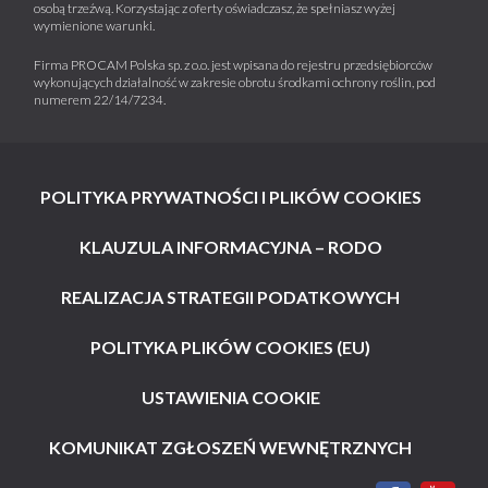
osobą trzeźwą. Korzystając z oferty oświadczasz, że spełniasz wyżej
wymienione warunki.
Firma PROCAM Polska sp. z o.o. jest wpisana do rejestru przedsiębiorców
wykonujących działalność w zakresie obrotu środkami ochrony roślin, pod
numerem 22/14/7234.
POLITYKA PRYWATNOŚCI I PLIKÓW COOKIES
KLAUZULA INFORMACYJNA – RODO
REALIZACJA STRATEGII PODATKOWYCH
POLITYKA PLIKÓW COOKIES (EU)
USTAWIENIA COOKIE
KOMUNIKAT ZGŁOSZEŃ WEWNĘTRZNYCH