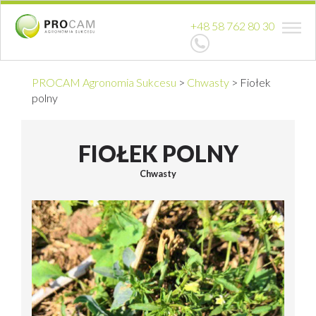
+48 58 762 80 30
PROCAM Agronomia Sukcesu
>
Chwasty
>
Fiołek
polny
FIOŁEK POLNY
Chwasty