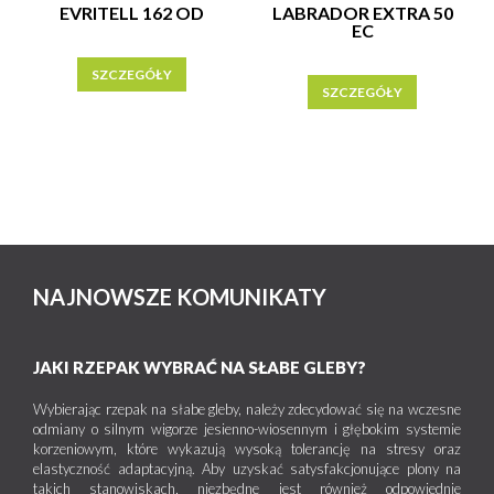
EVRITELL 162 OD
LABRADOR EXTRA 50
EC
SZCZEGÓŁY
SZCZEGÓŁY
NAJNOWSZE KOMUNIKATY
JAKI RZEPAK WYBRAĆ NA SŁABE GLEBY?
Wybierając rzepak na słabe gleby, należy zdecydować się na wczesne
odmiany o silnym wigorze jesienno-wiosennym i głębokim systemie
korzeniowym, które wykazują wysoką tolerancję na stresy oraz
elastyczność adaptacyjną. Aby uzyskać satysfakcjonujące plony na
takich stanowiskach, niezbędne jest również odpowiednie