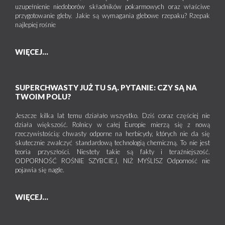
uzupełnienie niedoborów składników pokarmowych oraz właściwe
przygotowanie gleby. Jakie są wymagania glebowe rzepaku? Rzepak
najlepiej rośnie
WIĘCEJ...
SUPERCHWASTY JUŻ TU SĄ. PYTANIE: CZY SĄ NA
TWOIM POLU?
Jeszcze kilka lat temu działało wszystko. Dziś coraz częściej nie
działa większość. Rolnicy w całej Europie mierzą się z nową
rzeczywistością: chwasty odporne na herbicydy, których nie da się
skutecznie zwalczyć standardową technologią chemiczną. To nie jest
teoria przyszłości. Niestety takie są fakty i teraźniejszość.
ODPORNOŚĆ ROŚNIE SZYBCIEJ, NIŻ MYŚLISZ Odporność nie
pojawia się nagle.
WIĘCEJ...