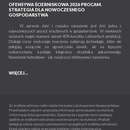
OFENSYWA ŚCIERNISKOWA 2026 PROCAM.
STRATEGIA DLA NOWOCZESNEGO
GOSPODARSTWA
W uprawie zbóż i rzepaku nawożenie jest dziś jedną z
najważniejszych pozycji kosztowych w gospodarstwie. W minionych
sezonach mogło stanowić ponad 40% kosztów całkowitych produkcji.
Dlatego coraz większego znaczenia nabierają technologie, które nie
polegają wyłącznie na ograniczaniu dawek, ale na lepszym
wykorzystaniu każdego kilograma składnika pokarmowego.
Nawożenie hybrydowe – jak zwiększyć efektywność nawożenia
WIĘCEJ...
Ze środków ochrony roślin należy korzystać z zachowaniem bezpieczeństwa.
Przed każdym użyciem przeczytaj informacje zamieszczone na etykiecie
i informacje dotyczące produktu. Zapoznaj się z zagrożeniami i postępuj
zgodnie ze środkami ostrożności wymienionymi na etykiecie. Produkt
biobójczy należy używać z zachowaniem szczególnych środków ostrożności.
Przed użyciem należy przeczytać etykietę i ulotkę informacyjną.