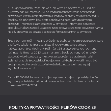
Kupujący oświadcza, iż spełnia warunki wymienione w art. 25 ust.3 pkt
5 ustawy z dnia 8 marca 2013 r. o środkach ochrony roślin oraz posiada
przeszkolenie w zakresie stosowania środków ochrony roślin w przypadku
środków dla użytkowników profesjonalnych. Przed każdym użyciem
przeczytaj informacje zamieszczone w etykiecie i informacje dotyczące
produktu. Należy zwrócić uwagę na szczegółowe wskazania dotyczące ryzyka.
Należy stosować się do zasad bezpieczeństwa zawartych w etykiecie.
Środki ochrony roślin mogą nabyć jedynie osoby pełnoletnie oraz osoby, które
ukończyły szkolenie i posiadają kwalifikacje wymagane dla osób
nabywających środki ochrony roślin (art. 28 ustawy o środkach ochrony
roślin z dnia 8 marca 2013 r. ze zmianami). Środki ochrony roślin należy
stosować w taki sposób, aby nie stwarzać zagrożenia dla zdrowia ludzi,
zwierząt oraz dla środowiska. Kupującym środki ochrony roślin musi być
osobą trzeźwą. Korzystając z oferty oświadczasz, że spełniasz wyżej
wymienione warunki.
Firma PROCAM Polska sp. z o.o. jest wpisana do rejestru przedsiębiorców
wykonujących działalność w zakresie obrotu środkami ochrony roślin, pod
numerem 22/14/7234.
POLITYKA PRYWATNOŚCI I PLIKÓW COOKIES