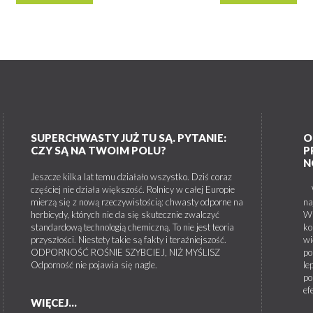
SUPERCHWASTY JUŻ TU SĄ. PYTANIE:
O
CZY SĄ NA TWOIM POLU?
P
N
Jeszcze kilka lat temu działało wszystko. Dziś coraz
częściej nie działa większość. Rolnicy w całej Europie
W 
mierzą się z nową rzeczywistością: chwasty odporne na
na
herbicydy, których nie da się skutecznie zwalczyć
W 
standardową technologią chemiczną. To nie jest teoria
ko
przyszłości. Niestety takie są fakty i teraźniejszość.
wi
ODPORNOŚĆ ROŚNIE SZYBCIEJ, NIŻ MYŚLISZ
po
Odporność nie pojawia się nagle.
le
po
ef
WIĘCEJ...