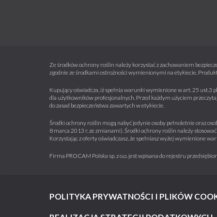
Ze środków ochrony roślin należy korzystać z zachowaniem bezpiecze
zgodnie ze środkami ostrożności wymienionymi na etykiecie. Produkt
Kupujący oświadcza, iż spełnia warunki wymienione w art. 25 ust.3 p
dla użytkowników profesjonalnych. Przed każdym użyciem przeczytaj 
do zasad bezpieczeństwa zawartych w etykiecie.
Środki ochrony roślin mogą nabyć jedynie osoby pełnoletnie oraz osob
8 marca 2013 r. ze zmianami). Środki ochrony roślin należy stosować 
Korzystając z oferty oświadczasz, że spełniasz wyżej wymienione war
Firma PROCAM Polska sp. z o.o. jest wpisana do rejestru przedsięb
POLITYKA PRYWATNOŚCI I PLIKÓW COOK