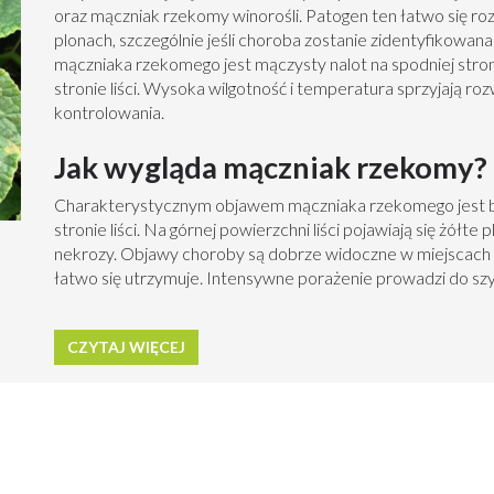
oraz mączniak rzekomy winorośli. Patogen ten łatwo się ro
plonach, szczególnie jeśli choroba zostanie zidentyfikow
mączniaka rzekomego jest mączysty nalot na spodniej stroni
stronie liści. Wysoka wilgotność i temperatura sprzyjają roz
kontrolowania.
Jak wygląda mączniak rzekomy?
Charakterystycznym objawem mączniaka rzekomego jest biał
stronie liści. Na górnej powierzchni liści pojawiają się żółt
nekrozy. Objawy choroby są dobrze widoczne w miejscach o
łatwo się utrzymuje. Intensywne porażenie prowadzi do szybk
CZYTAJ WIĘCEJ