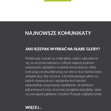
NAJNOWSZE KOMUNIKATY
JAKI RZEPAK WYBRAĆ NA SŁABE GLEBY?
Wybierając rzepak na słabe gleby, należy zdecydować
się na wczesne odmiany o silnym wigorze jesienno-
wiosennym i głębokim systemie korzeniowym, które
wykazują wysoką tolerancję na stresy oraz elastyczność
adaptacyjną. Aby uzyskać satysfakcjonujące plony na
takich stanowiskach, niezbędne jest również
odpowiednie uzupełnienie niedoborów składników
pokarmowych oraz właściwe przygotowanie gleby. Jakie
są wymagania glebowe rzepaku? Rzepak najlepiej rośnie
WIĘCEJ...