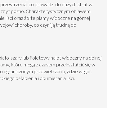
zprzestrzenia, co prowadzi do dużych strat w
ana zbyt późno. Charakterystycznym objawem
e liści oraz żółte plamy widoczne na górnej
wojowi choroby, co czyni ją trudną do
o-szary lub fioletowy nalot widoczny na dolnej
e plamy, które mogą z czasem przekształcić się w
 ograniczonym przewietrzaniu, gdzie wilgoć
iego osłabienia i obumierania liści.