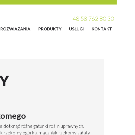
+48 58 762 80 30
ROZWIĄZANIA
PRODUKTY
USŁUGI
KONTAKT
Y
ekomego
 dotknąć różne gatunki roślin uprawnych.
ak rzekomy ogórka, mączniak rzekomy sałaty