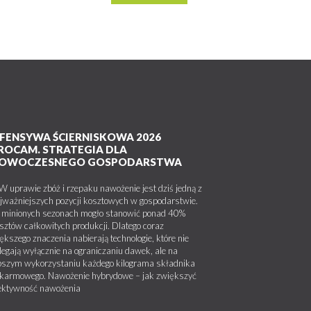
FENSYWA ŚCIERNISKOWA 2026
ROCAM. STRATEGIA DLA
OWOCZESNEGO GOSPODARSTWA
uprawie zbóż i rzepaku nawożenie jest dziś jedną z
jważniejszych pozycji kosztowych w gospodarstwie.
minionych sezonach mogło stanowić ponad 40%
sztów całkowitych produkcji. Dlatego coraz
ększego znaczenia nabierają technologie, które nie
legają wyłącznie na ograniczaniu dawek, ale na
pszym wykorzystaniu każdego kilograma składnika
karmowego. Nawożenie hybrydowe – jak zwiększyć
ektywność nawożenia