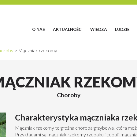
O NAS
AKTUALNOŚCI
WIEDZA
LUDZIE
horoby
>
Mączniak rzekomy
MĄCZNIAK RZEKOM
Choroby
Charakterystyka mączniaka rz
Mączniak rzekomy to groźna choroba grzybowa, która może
Przykładami są mączniak rzekomy rzepaku i cebuli, mączni