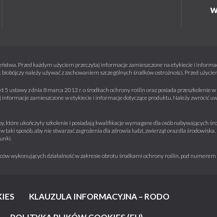
W
ństwa. Przed każdym użyciem przeczytaj informacje zamieszczone na etykiecie i informacj
 biobójczy należy używać z zachowaniem szczególnych środków ostrożności. Przed użyciem 
kt 5 ustawy z dnia 8 marca 2013 r. o środkach ochrony roślin oraz posiada przeszkolenie
informacje zamieszczone w etykiecie i informacje dotyczące produktu. Należy zwrócić u
y, które ukończyły szkolenie i posiadają kwalifikacje wymagane dla osób nabywających środ
w taki sposób, aby nie stwarzać zagrożenia dla zdrowia ludzi, zwierząt oraz dla środowisk
unki.
iorców wykonujących działalność w zakresie obrotu środkami ochrony roślin, pod numere
IES
KLAUZULA INFORMACYJNA – RODO