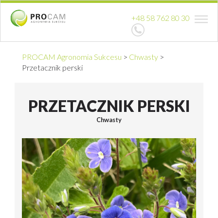
+48 58 762 80 30
PROCAM Agronomia Sukcesu
>
Chwasty
>
Przetacznik perski
PRZETACZNIK PERSKI
Chwasty