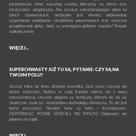
korzeniowym, które wykazują wysoką tolerancję na stresy oraz
elastyczność adaptacyjną. Aby uzyskać satysfakcjonujące plony na
takich stanowiskach, niezbędne jest również odpowiednie
uzupełnienie niedoborów składników pokarmowych oraz właściwe
przygotowanie gleby. Jakie są wymagania glebowe rzepaku? Rzepak
najlepiej rośnie
WIĘCEJ...
SUPERCHWASTY JUŻ TU SĄ. PYTANIE: CZY SĄ NA
TWOIM POLU?
Jeszcze kilka lat temu działało wszystko. Dziś coraz częściej nie
działa większość. Rolnicy w całej Europie mierzą się z nową
rzeczywistością: chwasty odporne na herbicydy, których nie da się
skutecznie zwalczyć standardową technologią chemiczną. To nie jest
teoria przyszłości. Niestety takie są fakty i teraźniejszość.
ODPORNOŚĆ ROŚNIE SZYBCIEJ, NIŻ MYŚLISZ Odporność nie
pojawia się nagle.
WIĘCEJ...