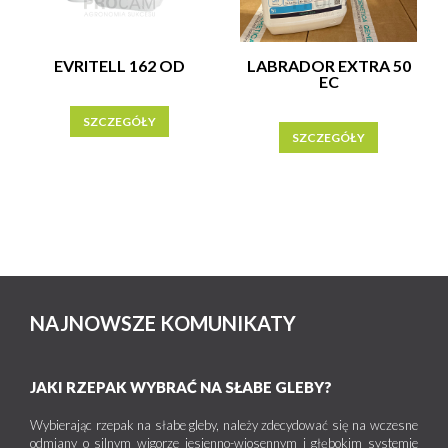
EVRITELL 162 OD
LABRADOR EXTRA 50
EC
SZCZEGÓŁY
SZCZEGÓŁY
NAJNOWSZE KOMUNIKATY
JAKI RZEPAK WYBRAĆ NA SŁABE GLEBY?
Wybierając rzepak na słabe gleby, należy zdecydować się na wczesne
odmiany o silnym wigorze jesienno-wiosennym i głębokim systemie