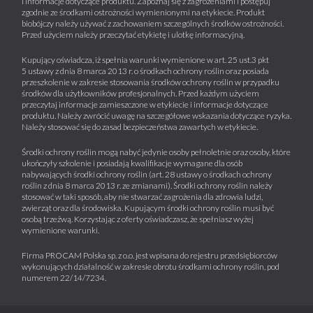
i informacje dotyczące produktu. Zapoznaj się z zagrożeniami i postępuj
zgodnie ze środkami ostrożności wymienionymi na etykiecie. Produkt
biobójczy należy używać z zachowaniem szczególnych środków ostrożności.
Przed użyciem należy przeczytać etykietę i ulotkę informacyjną.
Kupujący oświadcza, iż spełnia warunki wymienione w art. 25 ust.3 pkt
5 ustawy z dnia 8 marca 2013 r. o środkach ochrony roślin oraz posiada
przeszkolenie w zakresie stosowania środków ochrony roślin w przypadku
środków dla użytkowników profesjonalnych. Przed każdym użyciem
przeczytaj informacje zamieszczone w etykiecie i informacje dotyczące
produktu. Należy zwrócić uwagę na szczegółowe wskazania dotyczące ryzyka.
Należy stosować się do zasad bezpieczeństwa zawartych w etykiecie.
Środki ochrony roślin mogą nabyć jedynie osoby pełnoletnie oraz osoby, które
ukończyły szkolenie i posiadają kwalifikacje wymagane dla osób
nabywających środki ochrony roślin (art. 28 ustawy o środkach ochrony
roślin z dnia 8 marca 2013 r. ze zmianami). Środki ochrony roślin należy
stosować w taki sposób, aby nie stwarzać zagrożenia dla zdrowia ludzi,
zwierząt oraz dla środowiska. Kupującym środki ochrony roślin musi być
osobą trzeźwą. Korzystając z oferty oświadczasz, że spełniasz wyżej
wymienione warunki.
Firma PROCAM Polska sp. z o.o. jest wpisana do rejestru przedsiębiorców
wykonujących działalność w zakresie obrotu środkami ochrony roślin, pod
numerem 22/14/7234.