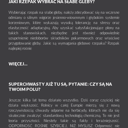
JAKI RZEPAK WYBRAĆ NA SŁABE GLEBY?
Wybierając rzepak na słabe gleby, należy zdecydować się na wczesne
odmiany o silnym wigorze jesienno-wiosennym i głębokim systemie
korzeniowym, które wykazują wysoką tolerancję na stresy oraz
elastyczność adaptacyjną. Aby uzyskać satysfakcjonujące plony na
takich stanowiskach, niezbędne jest również odpowiednie
uzupełnienie niedoborów składników pokarmowych oraz właściwe
przygotowanie gleby. Jakie są wymagania glebowe rzepaku? Rzepak
najlepiej rośnie
WIĘCEJ...
SUPERCHWASTY JUŻ TU SĄ. PYTANIE: CZY SĄ NA
TWOIM POLU?
Jeszcze kilka lat temu działało wszystko. Dziś coraz częściej nie
działa większość. Rolnicy w całej Europie mierzą się z nową
rzeczywistością: chwasty odporne na herbicydy, których nie da się
skutecznie zwalczyć standardową technologią chemiczną. To nie jest
teoria przyszłości. Niestety takie są fakty i teraźniejszość.
ODPORNOŚĆ ROŚNIE SZYBCIEJ, NIŻ MYŚLISZ Odporność nie