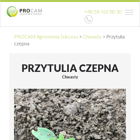
+48 58 762 80 30
PROCAM Agronomia Sukcesu
>
Chwasty
>
Przytulia
czepna
PRZYTULIA CZEPNA
Chwasty