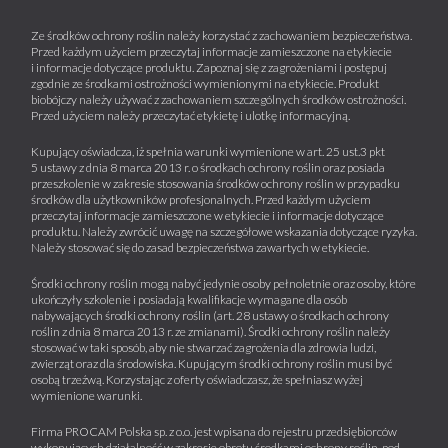
Ze środków ochrony roślin należy korzystać z zachowaniem bezpieczeństwa.
Przed każdym użyciem przeczytaj informacje zamieszczone na etykiecie
i informacje dotyczące produktu. Zapoznaj się z zagrożeniami i postępuj
zgodnie ze środkami ostrożności wymienionymi na etykiecie. Produkt
biobójczy należy używać z zachowaniem szczególnych środków ostrożności.
Przed użyciem należy przeczytać etykietę i ulotkę informacyjną.
Kupujący oświadcza, iż spełnia warunki wymienione w art. 25 ust.3 pkt
5 ustawy z dnia 8 marca 2013 r. o środkach ochrony roślin oraz posiada
przeszkolenie w zakresie stosowania środków ochrony roślin w przypadku
środków dla użytkowników profesjonalnych. Przed każdym użyciem
przeczytaj informacje zamieszczone w etykiecie i informacje dotyczące
produktu. Należy zwrócić uwagę na szczegółowe wskazania dotyczące ryzyka.
Należy stosować się do zasad bezpieczeństwa zawartych w etykiecie.
Środki ochrony roślin mogą nabyć jedynie osoby pełnoletnie oraz osoby, które
ukończyły szkolenie i posiadają kwalifikacje wymagane dla osób
nabywających środki ochrony roślin (art. 28 ustawy o środkach ochrony
roślin z dnia 8 marca 2013 r. ze zmianami). Środki ochrony roślin należy
stosować w taki sposób, aby nie stwarzać zagrożenia dla zdrowia ludzi,
zwierząt oraz dla środowiska. Kupującym środki ochrony roślin musi być
osobą trzeźwą. Korzystając z oferty oświadczasz, że spełniasz wyżej
wymienione warunki.
Firma PROCAM Polska sp. z o.o. jest wpisana do rejestru przedsiębiorców
wykonujących działalność w zakresie obrotu środkami ochrony roślin, pod