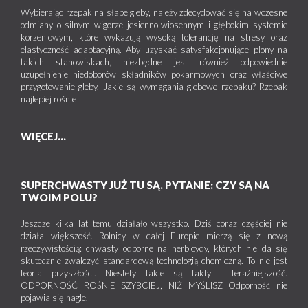
Wybierając rzepak na słabe gleby, należy zdecydować się na wczesne
odmiany o silnym wigorze jesienno-wiosennym i głębokim systemie
korzeniowym, które wykazują wysoką tolerancję na stresy oraz
elastyczność adaptacyjną. Aby uzyskać satysfakcjonujące plony na
takich stanowiskach, niezbędne jest również odpowiednie
uzupełnienie niedoborów składników pokarmowych oraz właściwe
przygotowanie gleby. Jakie są wymagania glebowe rzepaku? Rzepak
najlepiej rośnie
WIĘCEJ...
SUPERCHWASTY JUŻ TU SĄ. PYTANIE: CZY SĄ NA
TWOIM POLU?
Jeszcze kilka lat temu działało wszystko. Dziś coraz częściej nie
działa większość. Rolnicy w całej Europie mierzą się z nową
rzeczywistością: chwasty odporne na herbicydy, których nie da się
skutecznie zwalczyć standardową technologią chemiczną. To nie jest
teoria przyszłości. Niestety takie są fakty i teraźniejszość.
ODPORNOŚĆ ROŚNIE SZYBCIEJ, NIŻ MYŚLISZ Odporność nie
pojawia się nagle.