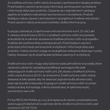
Ze środków ochrony roślin należy korzystać z zachowaniem bezpieczeństwa.
Przed każdym użyciem przeczytaj informacje zamieszczone na etykiecie
i informacje dotyczące produktu. Zapoznaj się z zagrożeniami i postępuj
zgodnie ze środkami ostrożności wymienionymi na etykiecie. Produkt
biobójczy należy używać z zachowaniem szczególnych środków ostrożności.
Przed użyciem należy przeczytać etykietę i ulotkę informacyjną.
Kupujący oświadcza, iż spełnia warunki wymienione w art. 25 ust.3 pkt
5 ustawy z dnia 8 marca 2013 r. o środkach ochrony roślin oraz posiada
przeszkolenie w zakresie stosowania środków ochrony roślin w przypadku
środków dla użytkowników profesjonalnych. Przed każdym użyciem
przeczytaj informacje zamieszczone w etykiecie i informacje dotyczące
produktu. Należy zwrócić uwagę na szczegółowe wskazania dotyczące ryzyka.
Należy stosować się do zasad bezpieczeństwa zawartych w etykiecie.
Środki ochrony roślin mogą nabyć jedynie osoby pełnoletnie oraz osoby, które
ukończyły szkolenie i posiadają kwalifikacje wymagane dla osób
nabywających środki ochrony roślin (art. 28 ustawy o środkach ochrony
roślin z dnia 8 marca 2013 r. ze zmianami). Środki ochrony roślin należy
stosować w taki sposób, aby nie stwarzać zagrożenia dla zdrowia ludzi,
zwierząt oraz dla środowiska. Kupującym środki ochrony roślin musi być
osobą trzeźwą. Korzystając z oferty oświadczasz, że spełniasz wyżej
wymienione warunki.
Firma PROCAM Polska sp. z o.o. jest wpisana do rejestru przedsiębiorców
wykonujących działalność w zakresie obrotu środkami ochrony roślin, pod
numerem 22/14/7234.