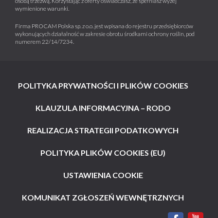
osobą trzeźwą. Korzystając z oferty oświadczasz, że spełniasz wyżej
wymienione warunki.
Firma PROCAM Polska sp. z o.o. jest wpisana do rejestru przedsiębiorców
wykonujących działalność w zakresie obrotu środkami ochrony roślin, pod
numerem 22/14/7234.
POLITYKA PRYWATNOŚCI I PLIKÓW COOKIES
KLAUZULA INFORMACYJNA – RODO
REALIZACJA STRATEGII PODATKOWYCH
POLITYKA PLIKÓW COOKIES (EU)
USTAWIENIA COOKIE
KOMUNIKAT ZGŁOSZEŃ WEWNĘTRZNYCH