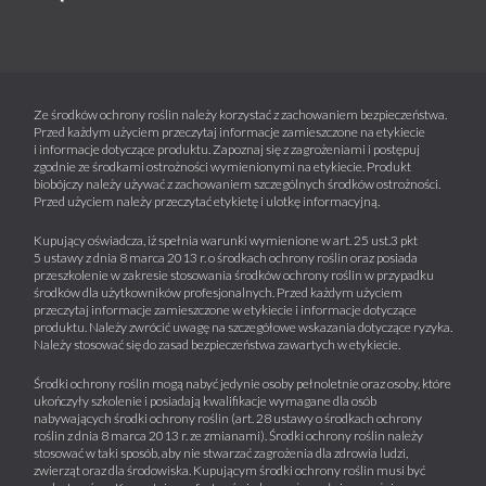
Ze środków ochrony roślin należy korzystać z zachowaniem bezpieczeństwa.
Przed każdym użyciem przeczytaj informacje zamieszczone na etykiecie
i informacje dotyczące produktu. Zapoznaj się z zagrożeniami i postępuj
zgodnie ze środkami ostrożności wymienionymi na etykiecie. Produkt
biobójczy należy używać z zachowaniem szczególnych środków ostrożności.
Przed użyciem należy przeczytać etykietę i ulotkę informacyjną.
Kupujący oświadcza, iż spełnia warunki wymienione w art. 25 ust.3 pkt
5 ustawy z dnia 8 marca 2013 r. o środkach ochrony roślin oraz posiada
przeszkolenie w zakresie stosowania środków ochrony roślin w przypadku
środków dla użytkowników profesjonalnych. Przed każdym użyciem
przeczytaj informacje zamieszczone w etykiecie i informacje dotyczące
produktu. Należy zwrócić uwagę na szczegółowe wskazania dotyczące ryzyka.
Należy stosować się do zasad bezpieczeństwa zawartych w etykiecie.
Środki ochrony roślin mogą nabyć jedynie osoby pełnoletnie oraz osoby, które
ukończyły szkolenie i posiadają kwalifikacje wymagane dla osób
nabywających środki ochrony roślin (art. 28 ustawy o środkach ochrony
roślin z dnia 8 marca 2013 r. ze zmianami). Środki ochrony roślin należy
stosować w taki sposób, aby nie stwarzać zagrożenia dla zdrowia ludzi,
zwierząt oraz dla środowiska. Kupującym środki ochrony roślin musi być