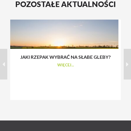
POZOSTAŁE AKTUALNOŚCI
JAKI RZEPAK WYBRAĆ NA SŁABE GLEBY?
S
WIĘCEJ...