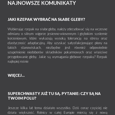
NAJNOWSZE KOMUNIKATY
JAKI RZEPAK WYBRAĆ NA SŁABE GLEBY?
Wybierając rzepak na słabe gleby, należy zdecydować się na wczesne
odmiany o silnym wigorze jesienno-wiosennym i głębokim systemie
korzeniowym, które wykazują wysoką tolerancję na stresy oraz
elastyczność adaptacyjną. Aby uzyskać satysfakcjonujące plony na
takich stanowiskach, niezbędne jest również odpowiednie
uzupełnienie niedoborów składników pokarmowych oraz właściwe
przygotowanie gleby. Jakie są wymagania glebowe rzepaku? Rzepak
najlepiej rośnie
WIĘCEJ...
SUPERCHWASTY JUŻ TU SĄ. PYTANIE: CZY SĄ NA
TWOIM POLU?
Jeszcze kilka lat temu działało wszystko. Dziś coraz częściej nie
działa większość. Rolnicy w całej Europie mierzą się z nową