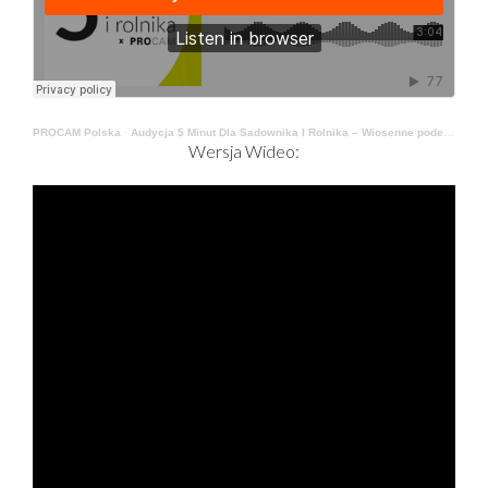
PROCAM Polska
·
Audycja 5 Minut Dla Sadownika I Rolnika – Wiosenne podejscie do uprawy rzepaku.
Wersja Wideo: