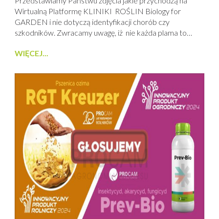
Przedstawiamy Państwu zdjęcia jakie przychodzą na
Wirtualną Platformę KLINIKI ROŚLIN Biology for
GARDEN i nie dotyczą identyfikacji chorób czy
szkodników. Zwracamy uwagę, iż nie każda plama to
choroba a nie każdy owad to szkodnik. W ogrodach
WIĘCEJ...
zrównoważonych możemy zobaczyć od larw i chrząszczy
BIEDRONEK, muchówek BZYGOWATYCH i łapiących w
locie swoje ofiary ŁOWIKOWATYCH. Nie zapominamy o
bardzo starych owadach, które...