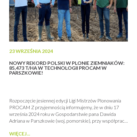
23 WRZEŚNIA 2024
NOWY REKORD POLSKI W PLONIE ZIEMNIAKÓW:
85,473 T/HA W TECHNOLOGII PROCAM W
PARSZKOWIE!
Rozpoczęcie jesiennej edycji Ligi Mistrzów Plonowania
PROCAM Z przyjemnością informujemy, że w dniu 17
września 2024 roku w Gospodarstwie pana Dawida
Adriana w Parszkowie (woj. pomorskie), przy współpracy
z firmą PROCAM, został ustanowiony nowy Rekord
WIĘCEJ...
Polski w plonie ziemniaków z hektara. Pod nadzorem