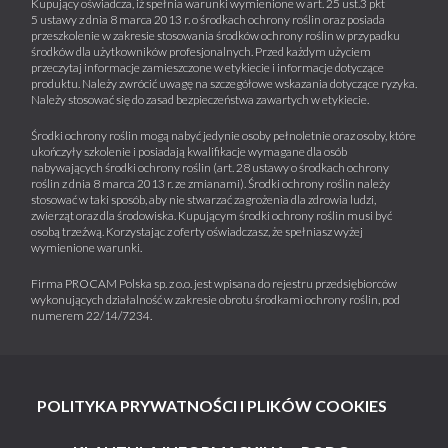
Kupujący oświadcza, iż spełnia warunki wymienione w art. 25 ust.3 pkt
5 ustawy z dnia 8 marca 2013 r. o środkach ochrony roślin oraz posiada
przeszkolenie w zakresie stosowania środków ochrony roślin w przypadku
środków dla użytkowników profesjonalnych. Przed każdym użyciem
przeczytaj informacje zamieszczone w etykiecie i informacje dotyczące
produktu. Należy zwrócić uwagę na szczegółowe wskazania dotyczące ryzyka.
Należy stosować się do zasad bezpieczeństwa zawartych w etykiecie.
Środki ochrony roślin mogą nabyć jedynie osoby pełnoletnie oraz osoby, które
ukończyły szkolenie i posiadają kwalifikacje wymagane dla osób
nabywających środki ochrony roślin (art. 28 ustawy o środkach ochrony
roślin z dnia 8 marca 2013 r. ze zmianami). Środki ochrony roślin należy
stosować w taki sposób, aby nie stwarzać zagrożenia dla zdrowia ludzi,
zwierząt oraz dla środowiska. Kupującym środki ochrony roślin musi być
osobą trzeźwą. Korzystając z oferty oświadczasz, że spełniasz wyżej
wymienione warunki.
Firma PROCAM Polska sp. z o.o. jest wpisana do rejestru przedsiębiorców
wykonujących działalność w zakresie obrotu środkami ochrony roślin, pod
numerem 22/14/7234.
POLITYKA PRYWATNOŚCI I PLIKÓW COOKIES