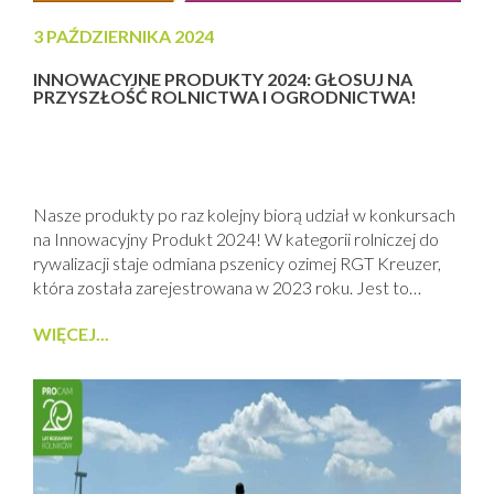
3 PAŹDZIERNIKA 2024
INNOWACYJNE PRODUKTY 2024: GŁOSUJ NA
PRZYSZŁOŚĆ ROLNICTWA I OGRODNICTWA!
Nasze produkty po raz kolejny biorą udział w konkursach
na Innowacyjny Produkt 2024! W kategorii rolniczej do
rywalizacji staje odmiana pszenicy ozimej RGT Kreuzer,
która została zarejestrowana w 2023 roku. Jest to
odmiana o wysokim potencjale plonowania, doskonałej
WIĘCEJ...
odporności na mróz oraz choroby, a także zdolności do
uprawy na słabszych glebach. Dzięki tym cechom RGT
Kreuzer zapewnia stabilne i obfite...