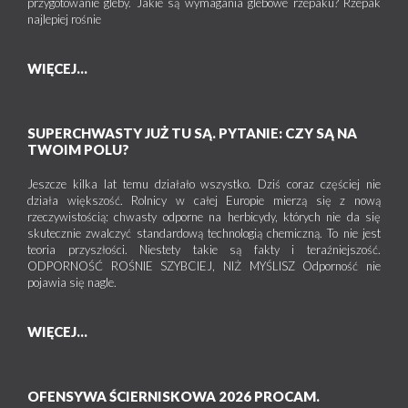
przygotowanie gleby. Jakie są wymagania glebowe rzepaku? Rzepak
najlepiej rośnie
WIĘCEJ...
SUPERCHWASTY JUŻ TU SĄ. PYTANIE: CZY SĄ NA
TWOIM POLU?
Jeszcze kilka lat temu działało wszystko. Dziś coraz częściej nie
działa większość. Rolnicy w całej Europie mierzą się z nową
rzeczywistością: chwasty odporne na herbicydy, których nie da się
skutecznie zwalczyć standardową technologią chemiczną. To nie jest
teoria przyszłości. Niestety takie są fakty i teraźniejszość.
ODPORNOŚĆ ROŚNIE SZYBCIEJ, NIŻ MYŚLISZ Odporność nie
pojawia się nagle.
WIĘCEJ...
OFENSYWA ŚCIERNISKOWA 2026 PROCAM.