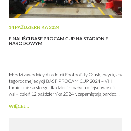
14 PAŹDZIERNIKA 2024
FINALIŚCI BASF PROCAM CUP NA STADIONIE
NARODOWYM
Młodzi zawodnicy Akademii Footbolisty Głusk, zwycięzcy
tegorocznej edycji BASF PROCAM CUP 2024 – VIII
turnieju piłkarskiego dla dzieci z małych miejscowości i
wsi – dzień 12 października 2024 r. zapamiętają bardzo
długo. Po intensywnym zwiedzaniu stadionu i muzeum
WIĘCEJ...
Legii Warszawa, dzieciaki wzięły udział w meczu Ligi
Narodów na PGE Narodowym gdzie spotkały się
reprezentacje POLSKI i PORTUGALII. To nagroda
główna...