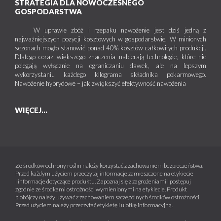
STRATEGIA DLA NOWOCZESNEGO
GOSPODARSTWA
W uprawie zbóż i rzepaku nawożenie jest dziś jedną z
najważniejszych pozycji kosztowych w gospodarstwie. W minionych
sezonach mogło stanowić ponad 40% kosztów całkowitych produkcji.
Dlatego coraz większego znaczenia nabierają technologie, które nie
polegają wyłącznie na ograniczaniu dawek, ale na lepszym
wykorzystaniu każdego kilograma składnika pokarmowego.
Nawożenie hybrydowe – jak zwiększyć efektywność nawożenia
WIĘCEJ...
Ze środków ochrony roślin należy korzystać z zachowaniem bezpieczeństwa.
Przed każdym użyciem przeczytaj informacje zamieszczone na etykiecie
i informacje dotyczące produktu. Zapoznaj się z zagrożeniami i postępuj
zgodnie ze środkami ostrożności wymienionymi na etykiecie. Produkt
biobójczy należy używać z zachowaniem szczególnych środków ostrożności.
Przed użyciem należy przeczytać etykietę i ulotkę informacyjną.