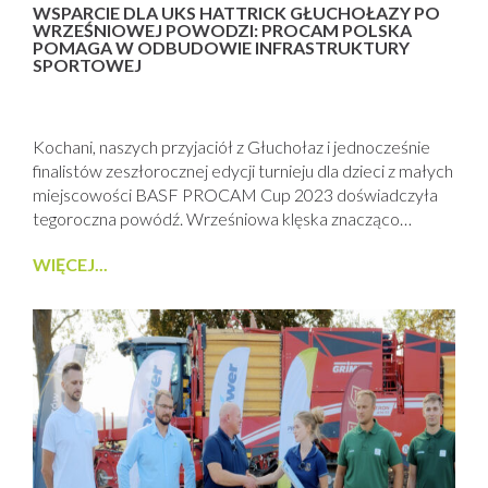
WSPARCIE DLA UKS HATTRICK GŁUCHOŁAZY PO
WRZEŚNIOWEJ POWODZI: PROCAM POLSKA
POMAGA W ODBUDOWIE INFRASTRUKTURY
SPORTOWEJ
Kochani, naszych przyjaciół z Głuchołaz i jednocześnie
finalistów zeszłorocznej edycji turnieju dla dzieci z małych
miejscowości BASF PROCAM Cup 2023 doświadczyła
tegoroczna powódź. Wrześniowa klęska znacząco
dotknęła miasto Głuchołazy, a w tym także zniszczyła
WIĘCEJ...
infrastrukturę, na której trenują zawodnicy Klubu
HATTRICK. Drużyna UKS Hattrick Głuchołazy zajmując
w zeszłym roku II miejsce w ogólnopolskim finale naszego
turnieju wykazała się sportowym duchem...