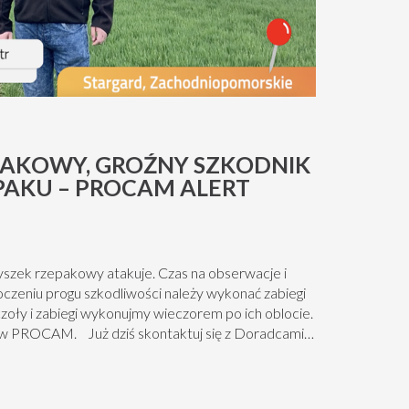
PAKOWY, GROŹNY SZKODNIK
PAKU – PROCAM ALERT
zek rzepakowy atakuje. Czas na obserwacje i
roczeniu progu szkodliwości należy wykonać zabiegi
oły i zabiegi wykonujmy wieczorem po ich oblocie.
w PROCAM. Już dziś skontaktuj się z Doradcami
roślin należy korzystać z zachowaniem
użyciem przeczytaj informacje zamieszczone...