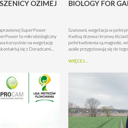
SZENICY OZIMEJ
BIOLOGY FOR G
 zaprawionej SuperPower
Szanowni, wegetacja w pełni 
rPower to mikrobiologiczny
Kwitną drzewa i krzewy liścia
wa korzystnie na wegetację
pełni kwitnienia są magnolie, w
skontaktuj się z Doradcami
azalie przygotowują się do te
stać z zachowaniem
GARDEN zwracają uwagę na zas
WIĘCEJ...
 informacje zamieszczone w
Szczególnie groźne w tym okresi