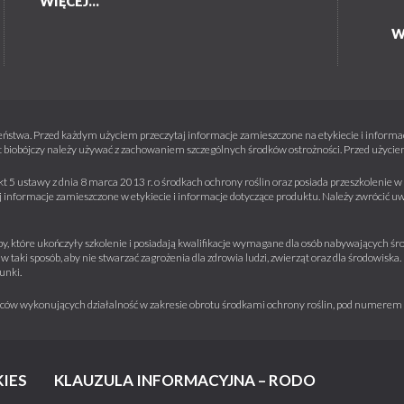
WIĘCEJ...
W
ństwa. Przed każdym użyciem przeczytaj informacje zamieszczone na etykiecie i informacj
 biobójczy należy używać z zachowaniem szczególnych środków ostrożności. Przed użyciem 
kt 5 ustawy z dnia 8 marca 2013 r. o środkach ochrony roślin oraz posiada przeszkolenie
informacje zamieszczone w etykiecie i informacje dotyczące produktu. Należy zwrócić u
y, które ukończyły szkolenie i posiadają kwalifikacje wymagane dla osób nabywających środ
w taki sposób, aby nie stwarzać zagrożenia dla zdrowia ludzi, zwierząt oraz dla środowisk
unki.
iorców wykonujących działalność w zakresie obrotu środkami ochrony roślin, pod numere
IES
KLAUZULA INFORMACYJNA – RODO