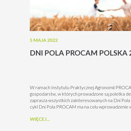
5 MAJA 2022
DNI POLA PROCAM POLSKA 
W ramach Instytutu Praktycznej Agronomii PROCAM
gospodarstw, w których prowadzone są poletka d
zaprasza wszystkich zainteresowanych na Dni Po
cykl Dni Pola PROCAM ma na celu wprowadzenie w
klientów i partnerów naszej firmy w nowy sezon z z
WIĘCEJ...
nasiennictwa i ochrony roślin. Tematem przewodnim 
na polach w 2022 roku....