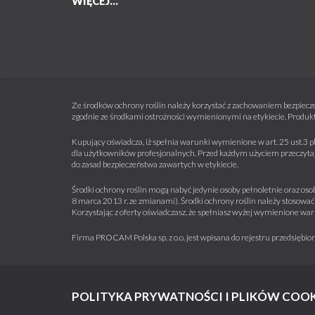
WIĘCEJ...
Ze środków ochrony roślin należy korzystać z zachowaniem bezpiecze
zgodnie ze środkami ostrożności wymienionymi na etykiecie. Produkt
Kupujący oświadcza, iż spełnia warunki wymienione w art. 25 ust.3 p
dla użytkowników profesjonalnych. Przed każdym użyciem przeczytaj 
do zasad bezpieczeństwa zawartych w etykiecie.
Środki ochrony roślin mogą nabyć jedynie osoby pełnoletnie oraz osob
8 marca 2013 r. ze zmianami). Środki ochrony roślin należy stosować 
Korzystając z oferty oświadczasz, że spełniasz wyżej wymienione war
Firma PROCAM Polska sp. z o.o. jest wpisana do rejestru przedsięb
POLITYKA PRYWATNOŚCI I PLIKÓW COOK