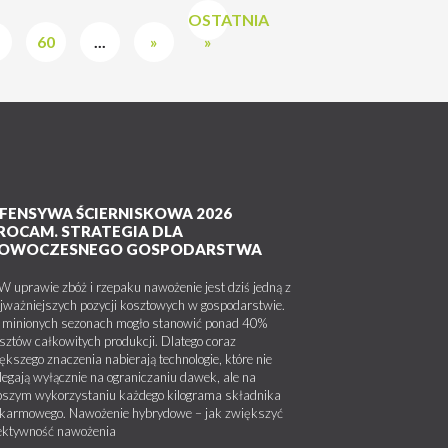
OSTATNIA
60
...
»
»
FENSYWA ŚCIERNISKOWA 2026
ROCAM. STRATEGIA DLA
OWOCZESNEGO GOSPODARSTWA
uprawie zbóż i rzepaku nawożenie jest dziś jedną z
jważniejszych pozycji kosztowych w gospodarstwie.
minionych sezonach mogło stanowić ponad 40%
sztów całkowitych produkcji. Dlatego coraz
ększego znaczenia nabierają technologie, które nie
legają wyłącznie na ograniczaniu dawek, ale na
pszym wykorzystaniu każdego kilograma składnika
karmowego. Nawożenie hybrydowe – jak zwiększyć
ektywność nawożenia