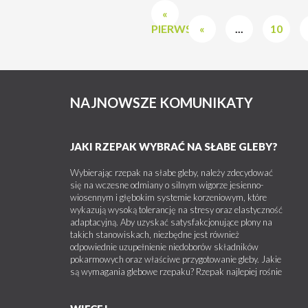
«
PIERWSZA
«
...
10
NAJNOWSZE KOMUNIKATY
JAKI RZEPAK WYBRAĆ NA SŁABE GLEBY?
Wybierając rzepak na słabe gleby, należy zdecydować
się na wczesne odmiany o silnym wigorze jesienno-
wiosennym i głębokim systemie korzeniowym, które
wykazują wysoką tolerancję na stresy oraz elastyczność
adaptacyjną. Aby uzyskać satysfakcjonujące plony na
takich stanowiskach, niezbędne jest również
odpowiednie uzupełnienie niedoborów składników
pokarmowych oraz właściwe przygotowanie gleby. Jakie
są wymagania glebowe rzepaku? Rzepak najlepiej rośnie