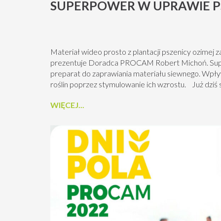
SUPERPOWER W UPRAWIE P
Materiał wideo prosto z plantacji pszenicy ozimej
prezentuje Doradca PROCAM Robert Michoń. Supe
preparat do zaprawiania materiału siewnego. Wpły
roślin poprzez stymulowanie ich wzrostu. Już dziś 
PROCAM. Ze środków ochrony roślin należy korzy
WIĘCEJ...
bezpieczeństwa. Przed każdym użyciem przeczytaj
etykiecie i informacje dotyczące...