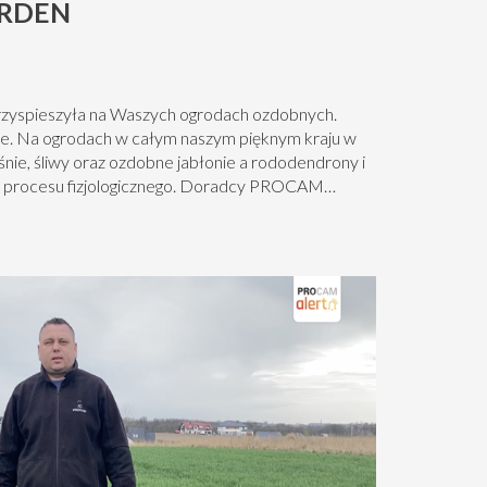
ARDEN
przyspieszyła na Waszych ogrodach ozdobnych.
ste. Na ogrodach w całym naszym pięknym kraju w
iśnie, śliwy oraz ozdobne jabłonie a rododendrony i
go procesu fizjologicznego. Doradcy PROCAM
iedlenie gleby przez szkodniki glebowe.
e są żerujące pędraki...