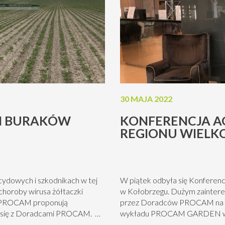
30 MAJA 2022
JI BURAKÓW
KONFERENCJA 
REGIONU WIELK
ydowych i szkodnikach w tej
W piątek odbyła się Konfere
horoby wirusa żółtaczki
w Kołobrzegu. Dużym zaintere
y PROCAM proponują
przez Doradców PROCAM na tem
uj się z Doradcami PROCAM. Ze
wykładu PROCAM GARDEN w ko
waniem bezpieczeństwa. Przed
wydarzeniu uczestniczyły firm