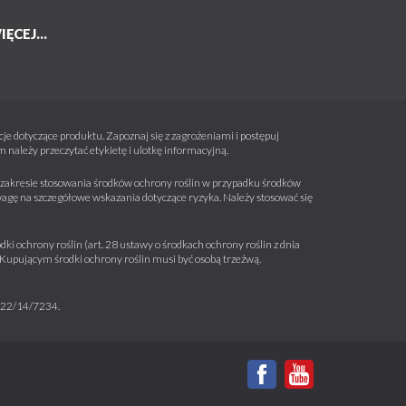
IĘCEJ...
e dotyczące produktu. Zapoznaj się z zagrożeniami i postępuj
należy przeczytać etykietę i ulotkę informacyjną.
 w zakresie stosowania środków ochrony roślin w przypadku środków
wagę na szczegółowe wskazania dotyczące ryzyka. Należy stosować się
ki ochrony roślin (art. 28 ustawy o środkach ochrony roślin z dnia
a. Kupującym środki ochrony roślin musi być osobą trzeźwą.
m 22/14/7234.