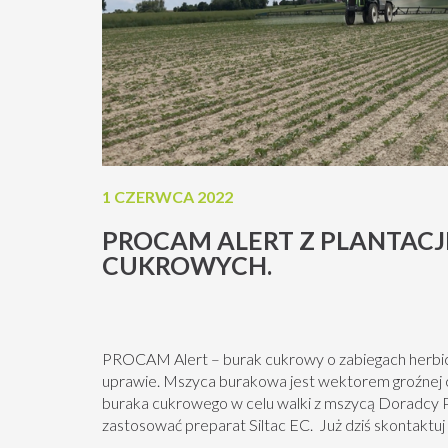
1 CZERWCA 2022
PROCAM ALERT Z PLANTAC
CUKROWYCH.
PROCAM Alert – burak cukrowy o zabiegach herbic
uprawie. Mszyca burakowa jest wektorem groźnej c
buraka cukrowego w celu walki z mszycą Doradc
zastosować preparat Siltac EC. Już dziś skontakt
środków ochrony roślin należy korzystać z zacho