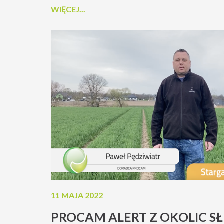
WIĘCEJ...
każdym użyciem przeczytaj informacje zamieszczone
11 MAJA 2022
PROCAM ALERT Z OKOLIC SŁ