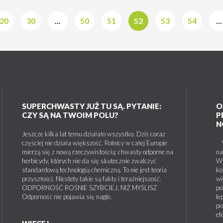
20
30
...
50
51
52
53
54
...
SUPERCHWASTY JUŻ TU SĄ. PYTANIE:
O
CZY SĄ NA TWOIM POLU?
P
N
Jeszcze kilka lat temu działało wszystko. Dziś coraz
częściej nie działa większość. Rolnicy w całej Europie
W 
mierzą się z nową rzeczywistością: chwasty odporne na
na
herbicydy, których nie da się skutecznie zwalczyć
W 
standardową technologią chemiczną. To nie jest teoria
ko
przyszłości. Niestety takie są fakty i teraźniejszość.
wi
ODPORNOŚĆ ROŚNIE SZYBCIEJ, NIŻ MYŚLISZ
po
Odporność nie pojawia się nagle.
le
po
ef