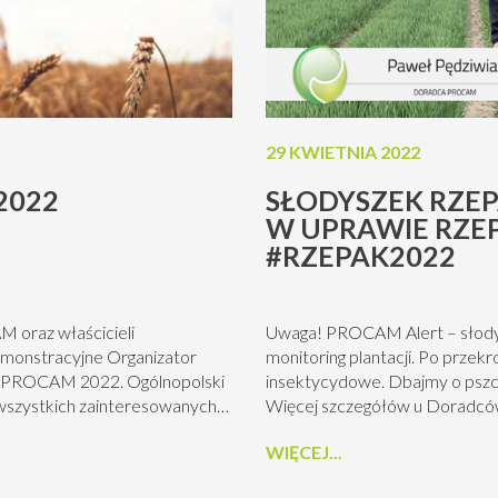
29 KWIETNIA 2022
2022
SŁODYSZEK RZE
W UPRAWIE RZE
#RZEPAK2022
 oraz właścicieli
Uwaga! PROCAM Alert – słodys
emonstracyjne Organizator
monitoring plantacji. Po przek
la PROCAM 2022. Ogólnopolski
insektycydowe. Dbajmy o pszcz
szystkich zainteresowanych
Więcej szczegółów u Doradcó
akresu agrotechniki,
PROCAM. Ze środków ochrony 
WIĘCEJ...
będzie sytuacja fitosanitarna
bezpieczeństwa. Przed każdym 