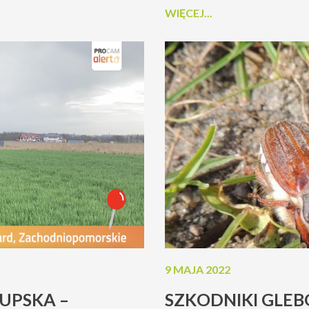
WIĘCEJ...
 w etykiecie...
współpracujące z PROCAM.
9 MAJA 2022
UPSKA –
SZKODNIKI GLE