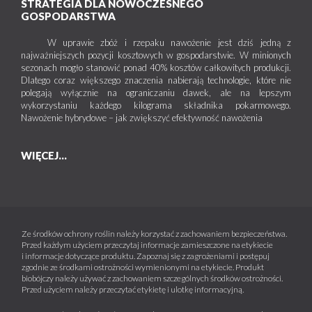
STRATEGIA DLA NOWOCZESNEGO
GOSPODARSTWA
W uprawie zbóż i rzepaku nawożenie jest dziś jedną z
najważniejszych pozycji kosztowych w gospodarstwie. W minionych
sezonach mogło stanowić ponad 40% kosztów całkowitych produkcji.
Dlatego coraz większego znaczenia nabierają technologie, które nie
polegają wyłącznie na ograniczaniu dawek, ale na lepszym
wykorzystaniu każdego kilograma składnika pokarmowego.
Nawożenie hybrydowe – jak zwiększyć efektywność nawożenia
WIĘCEJ...
Ze środków ochrony roślin należy korzystać z zachowaniem bezpieczeństwa.
Przed każdym użyciem przeczytaj informacje zamieszczone na etykiecie
i informacje dotyczące produktu. Zapoznaj się z zagrożeniami i postępuj
zgodnie ze środkami ostrożności wymienionymi na etykiecie. Produkt
biobójczy należy używać z zachowaniem szczególnych środków ostrożności.
Przed użyciem należy przeczytać etykietę i ulotkę informacyjną.