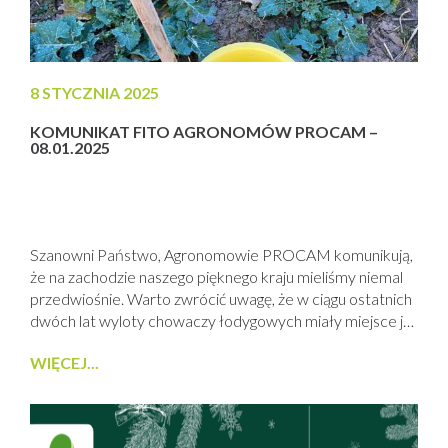
8 STYCZNIA 2025
KOMUNIKAT FITO AGRONOMÓW PROCAM –
08.01.2025
Szanowni Państwo, Agronomowie PROCAM komunikują,
że na zachodzie naszego pięknego kraju mieliśmy niemal
przedwiośnie. Warto zwrócić uwagę, że w ciągu ostatnich
dwóch lat wyloty chowaczy łodygowych miały miejsce już
w połowie stycznia. W związku z tym, warto być czujnym
WIĘCEJ...
na nadchodzące zmiany, zarówno fenologiczne, jak i te
dotyczące wylotów Chowacza Czterozębnego.
Przypominamy, że w ostatnich latach szkodliwe
chrząszcze w takich...