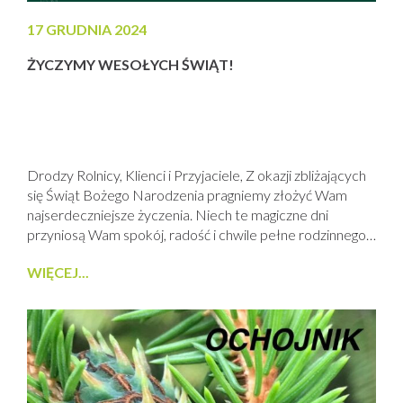
17 GRUDNIA 2024
ŻYCZYMY WESOŁYCH ŚWIĄT!
Drodzy Rolnicy, Klienci i Przyjaciele, Z okazji zbliżających
się Świąt Bożego Narodzenia pragniemy złożyć Wam
najserdeczniejsze życzenia. Niech te magiczne dni
przyniosą Wam spokój, radość i chwile pełne rodzinnego
ciepła. W nadchodzącym Nowym Roku 2025 życzymy
WIĘCEJ...
Wam pomyślności, zdrowia, urodzajnych plonów oraz
samych sukcesów w gospodarstwach i życiu osobistym.
Niech każda podjęta decyzja przynosi satysfakcję i obfite
rezultaty! Wesołych Świąt...