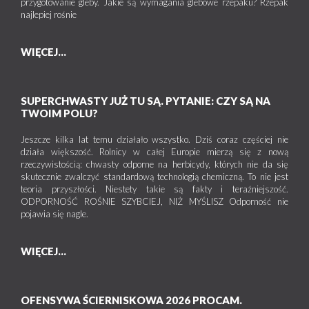
przygotowanie gleby. Jakie są wymagania glebowe rzepaku? Rzepak
najlepiej rośnie
WIĘCEJ...
SUPERCHWASTY JUŻ TU SĄ. PYTANIE: CZY SĄ NA
TWOIM POLU?
Jeszcze kilka lat temu działało wszystko. Dziś coraz częściej nie
działa większość. Rolnicy w całej Europie mierzą się z nową
rzeczywistością: chwasty odporne na herbicydy, których nie da się
skutecznie zwalczyć standardową technologią chemiczną. To nie jest
teoria przyszłości. Niestety takie są fakty i teraźniejszość.
ODPORNOŚĆ ROŚNIE SZYBCIEJ, NIŻ MYŚLISZ Odporność nie
pojawia się nagle.
WIĘCEJ...
OFENSYWA ŚCIERNISKOWA 2026 PROCAM.