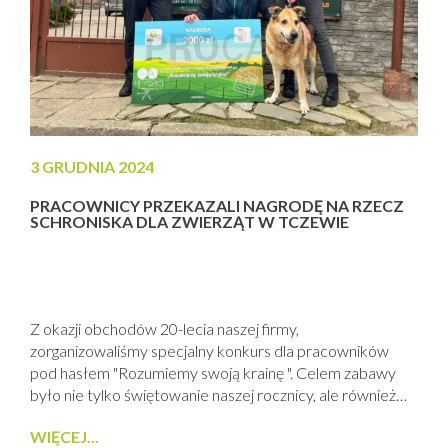
3 GRUDNIA 2024
PRACOWNICY PRZEKAZALI NAGRODĘ NA RZECZ
SCHRONISKA DLA ZWIERZĄT W TCZEWIE
Z okazji obchodów 20-lecia naszej firmy,
zorganizowaliśmy specjalny konkurs dla pracowników
pod hasłem "Rozumiemy swoją krainę ". Celem zabawy
było nie tylko świętowanie naszej rocznicy, ale również
promowanie wiedzy o regionie i jego wyjątkowych
WIĘCEJ...
walorach. Nasi pracownicy pokazali nie tylko swoją