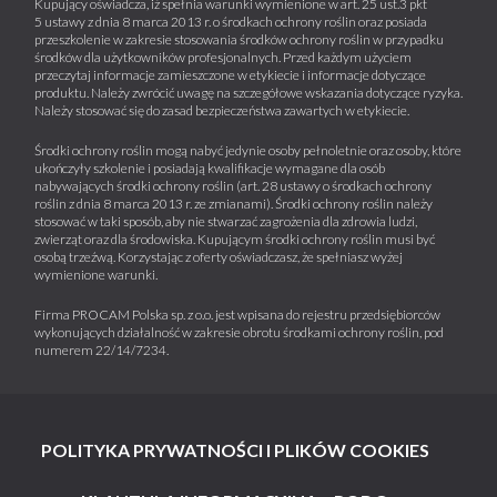
Kupujący oświadcza, iż spełnia warunki wymienione w art. 25 ust.3 pkt
5 ustawy z dnia 8 marca 2013 r. o środkach ochrony roślin oraz posiada
przeszkolenie w zakresie stosowania środków ochrony roślin w przypadku
środków dla użytkowników profesjonalnych. Przed każdym użyciem
przeczytaj informacje zamieszczone w etykiecie i informacje dotyczące
produktu. Należy zwrócić uwagę na szczegółowe wskazania dotyczące ryzyka.
Należy stosować się do zasad bezpieczeństwa zawartych w etykiecie.
Środki ochrony roślin mogą nabyć jedynie osoby pełnoletnie oraz osoby, które
ukończyły szkolenie i posiadają kwalifikacje wymagane dla osób
nabywających środki ochrony roślin (art. 28 ustawy o środkach ochrony
roślin z dnia 8 marca 2013 r. ze zmianami). Środki ochrony roślin należy
stosować w taki sposób, aby nie stwarzać zagrożenia dla zdrowia ludzi,
zwierząt oraz dla środowiska. Kupującym środki ochrony roślin musi być
osobą trzeźwą. Korzystając z oferty oświadczasz, że spełniasz wyżej
wymienione warunki.
Firma PROCAM Polska sp. z o.o. jest wpisana do rejestru przedsiębiorców
wykonujących działalność w zakresie obrotu środkami ochrony roślin, pod
numerem 22/14/7234.
POLITYKA PRYWATNOŚCI I PLIKÓW COOKIES