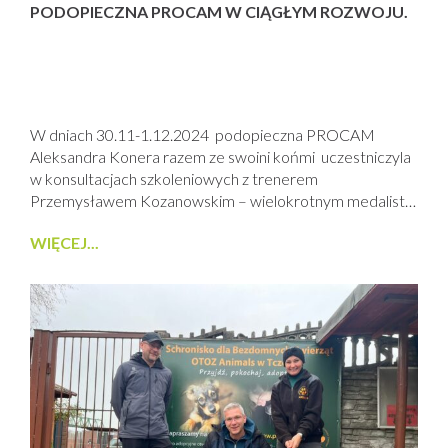
PODOPIECZNA PROCAM W CIĄGŁYM ROZWOJU.
W dniach 30.11-1.12.2024 podopieczna PROCAM
Aleksandra Konera razem ze swoini końmi uczestniczyla
w konsultacjach szkoleniowych z trenerem
Przemysławem Kozanowskim – wielokrotnym medalistą
Mistrzostw Polski i reprezentantem Polski na
WIĘCEJ...
Mistrzostwach Europy. Brevis wracał do cięższego
treningu po przerwie zdrowotnej i zaprezentował się
świetnie, udowadniając, że jest gotowy na powrót na
czworobok. Caliente, mój młody koń, kontynuuje pracę
nad podstawami i budowaniem prawidłowej...