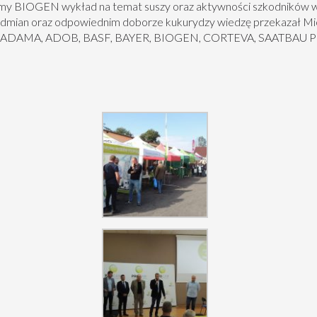
irmy BIOGEN wykład na temat suszy oraz aktywności szkodników 
 odmian oraz odpowiednim doborze kukurydzy wiedzę przekazał M
ce: ADAMA, ADOB, BASF, BAYER, BIOGEN, CORTEVA, SAATBAU P