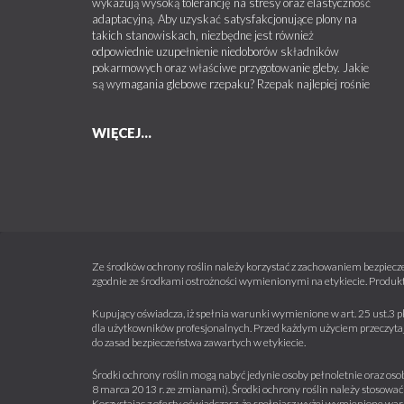
wykazują wysoką tolerancję na stresy oraz elastyczność
adaptacyjną. Aby uzyskać satysfakcjonujące plony na
takich stanowiskach, niezbędne jest również
odpowiednie uzupełnienie niedoborów składników
pokarmowych oraz właściwe przygotowanie gleby. Jakie
są wymagania glebowe rzepaku? Rzepak najlepiej rośnie
WIĘCEJ...
Ze środków ochrony roślin należy korzystać z zachowaniem bezpiecze
zgodnie ze środkami ostrożności wymienionymi na etykiecie. Produkt
Kupujący oświadcza, iż spełnia warunki wymienione w art. 25 ust.3 p
dla użytkowników profesjonalnych. Przed każdym użyciem przeczytaj 
do zasad bezpieczeństwa zawartych w etykiecie.
Środki ochrony roślin mogą nabyć jedynie osoby pełnoletnie oraz osob
8 marca 2013 r. ze zmianami). Środki ochrony roślin należy stosować 
Korzystając z oferty oświadczasz, że spełniasz wyżej wymienione war