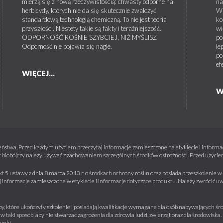
mierzą się z nową rzeczywistością: chwasty odporne na
na
herbicydy, których nie da się skutecznie zwalczyć
W 
standardową technologią chemiczną. To nie jest teoria
ko
przyszłości. Niestety takie są fakty i teraźniejszość.
wi
ODPORNOŚĆ ROŚNIE SZYBCIEJ, NIŻ MYŚLISZ
po
Odporność nie pojawia się nagle.
le
po
ef
WIĘCEJ...
W
ństwa. Przed każdym użyciem przeczytaj informacje zamieszczone na etykiecie i informacj
 biobójczy należy używać z zachowaniem szczególnych środków ostrożności. Przed użyciem 
kt 5 ustawy z dnia 8 marca 2013 r. o środkach ochrony roślin oraz posiada przeszkolenie
informacje zamieszczone w etykiecie i informacje dotyczące produktu. Należy zwrócić u
y, które ukończyły szkolenie i posiadają kwalifikacje wymagane dla osób nabywających środ
w taki sposób, aby nie stwarzać zagrożenia dla zdrowia ludzi, zwierząt oraz dla środowisk
unki.