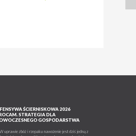
FENSYWA ŚCIERNISKOWA 2026
ROCAM. STRATEGIA DLA
OWOCZESNEGO GOSPODARSTWA
uprawie zbóż i rzepaku nawożenie jest dziś jedną z