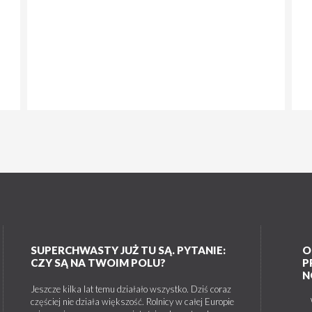
SUPERCHWASTY JUŻ TU SĄ. PYTANIE:
O
CZY SĄ NA TWOIM POLU?
P
N
Jeszcze kilka lat temu działało wszystko. Dziś coraz
częściej nie działa większość. Rolnicy w całej Europie
W 