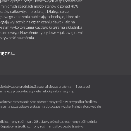
jważniejszych pozycji kosztowych w gospodarstwie.
minionych sezonach mogło stanowić ponad 40%
sztów całkowitych produkcji. Dlatego coraz
ększego znaczenia nabierają technologie, które nie
legają wyłącznie na ograniczaniu dawek, ale na
pszym wykorzystaniu każdego kilograma składnika
karmowego. Nawożenie hybrydowe – jak zwiększyć
ektywność nawożenia
IĘCEJ...
e dotyczące produktu. Zapoznaj się z zagrożeniami i postępuj
należy przeczytać etykietę i ulotkę informacyjną.
 w zakresie stosowania środków ochrony roślin w przypadku środków
wagę na szczegółowe wskazania dotyczące ryzyka. Należy stosować się
ki ochrony roślin (art. 28 ustawy o środkach ochrony roślin z dnia
a. Kupującym środki ochrony roślin musi być osobą trzeźwą.