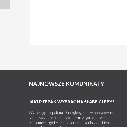
NAJNOWSZE KOMUNIKATY
JAKI RZEPAK WYBRAĆ NA SŁABE GLEBY?
Wybierając rzepak na słabe gleby, należy zdecydować
się na wczesne odmiany o silnym wigorze jesienno-
wiosennym i głębokim systemie korzeniowym, które