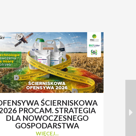
OFENSYWA ŚCIERNISKOWA
RENAT
2026 PROCAM. STRATEGIA
Z 
DLA NOWOCZESNEGO
N
GOSPODARSTWA
WIĘCEJ...