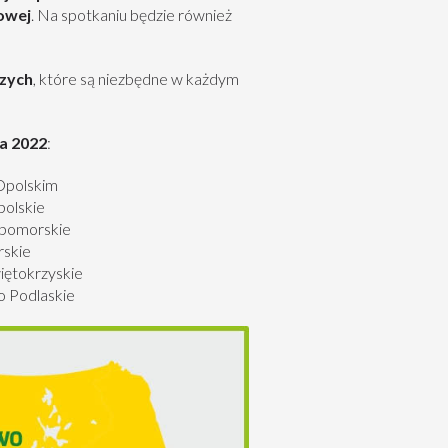
owej
. Na spotkaniu będzie również
czych
, które są niezbędne w każdym
a 2022
:
Opolskim
polskie
opomorskie
skie
iętokrzyskie
 Podlaskie