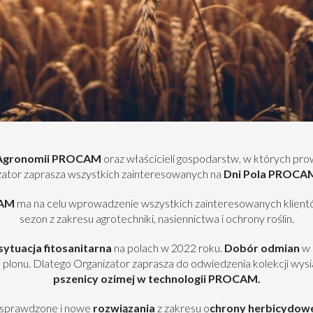
j Agronomii PROCAM
oraz właścicieli gospodarstw, w których pr
zator zaprasza wszystkich zainteresowanych na
Dni Pola PROCAM
CAM
ma na celu wprowadzenie wszystkich zainteresowanych klientó
sezon z zakresu agrotechniki, nasiennictwa i ochrony roślin.
sytuacja fitosanitarna
na polach w 2022 roku.
Dobór odmian
w 
plonu. Dlatego Organizator zaprasza do odwiedzenia kolekcji wys
pszenicy ozimej w technologii PROCAM.
sprawdzone i nowe
rozwiązania
z zakresu o
chrony herbicydowe