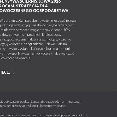
FENSYWA ŚCIERNISKOWA 2026
ROCAM. STRATEGIA DLA
OWOCZESNEGO GOSPODARSTWA
uprawie zbóż i rzepaku nawożenie jest dziś jedną z
jważniejszych pozycji kosztowych w gospodarstwie.
minionych sezonach mogło stanowić ponad 40%
sztów całkowitych produkcji. Dlatego coraz
ększego znaczenia nabierają technologie, które nie
legają wyłącznie na ograniczaniu dawek, ale na
pszym wykorzystaniu każdego kilograma składnika
karmowego. Nawożenie hybrydowe – jak zwiększyć
ektywność nawożenia
IĘCEJ...
e dotyczące produktu. Zapoznaj się z zagrożeniami i postępuj
należy przeczytać etykietę i ulotkę informacyjną.
 w zakresie stosowania środków ochrony roślin w przypadku środków