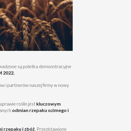
owadzone są poletka demonstracyjne
 2022.
w i partnerów naszej firmy w nowy
uprawie roślin jest
kluczowym
ianych
odmian rzepaku ozimego i
j rzepaku i zbóż
. Przedstawione