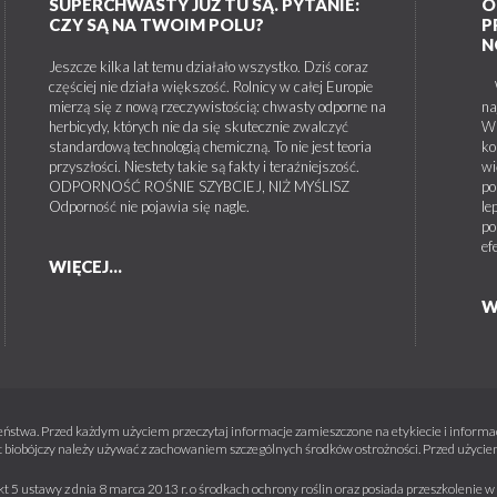
SUPERCHWASTY JUŻ TU SĄ. PYTANIE:
O
CZY SĄ NA TWOIM POLU?
P
N
Jeszcze kilka lat temu działało wszystko. Dziś coraz
częściej nie działa większość. Rolnicy w całej Europie
W 
mierzą się z nową rzeczywistością: chwasty odporne na
na
herbicydy, których nie da się skutecznie zwalczyć
W 
standardową technologią chemiczną. To nie jest teoria
ko
przyszłości. Niestety takie są fakty i teraźniejszość.
wi
ODPORNOŚĆ ROŚNIE SZYBCIEJ, NIŻ MYŚLISZ
po
Odporność nie pojawia się nagle.
le
po
ef
WIĘCEJ...
W
ństwa. Przed każdym użyciem przeczytaj informacje zamieszczone na etykiecie i informacj
 biobójczy należy używać z zachowaniem szczególnych środków ostrożności. Przed użyciem 
kt 5 ustawy z dnia 8 marca 2013 r. o środkach ochrony roślin oraz posiada przeszkolenie