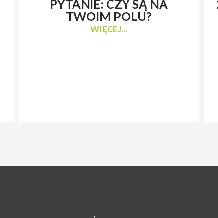
PYTANIE: CZY SĄ NA
TWOIM POLU?
WIĘCEJ...