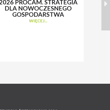
2026 PROCAM. STRATEGIA
Z 
DLA NOWOCZESNEGO
N
GOSPODARSTWA
WIĘCEJ...