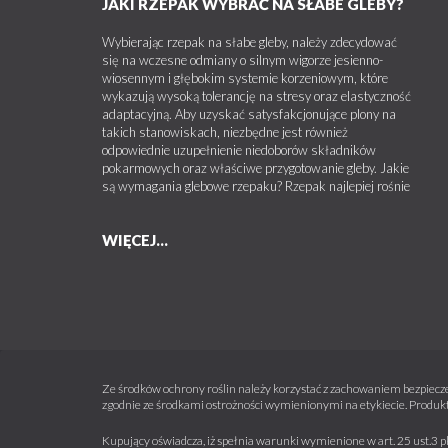
JAKI RZEPAK WYBRAĆ NA SŁABE GLEBY?
Wybierając rzepak na słabe gleby, należy zdecydować
się na wczesne odmiany o silnym wigorze jesienno-
wiosennym i głębokim systemie korzeniowym, które
wykazują wysoką tolerancję na stresy oraz elastyczność
adaptacyjną. Aby uzyskać satysfakcjonujące plony na
takich stanowiskach, niezbędne jest również
odpowiednie uzupełnienie niedoborów składników
pokarmowych oraz właściwe przygotowanie gleby. Jakie
są wymagania glebowe rzepaku? Rzepak najlepiej rośnie
WIĘCEJ...
Ze środków ochrony roślin należy korzystać z zachowaniem bezpiecze
zgodnie ze środkami ostrożności wymienionymi na etykiecie. Produkt
Kupujący oświadcza, iż spełnia warunki wymienione w art. 25 ust.3 p