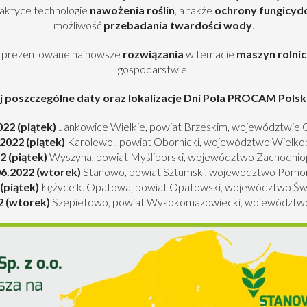
aktyce technologie
nawożenia roślin
, a także
ochrony fungicyd
możliwość
przebadania twardości wody
.
e prezentowane najnowsze
rozwiązania
w temacie
maszyn rolni
gospodarstwie.
j poszczególne daty oraz lokalizacje Dni Pola PROCAM Polsk
022 (piątek)
Jankowice Wielkie, powiat Brzeskim, województwie 
2022 (piątek)
Karolewo , powiat Obornicki, województwo Wielko
2 (piątek)
Wyszyna, powiat Myśliborski, województwo Zachodni
06.2022 (wtorek)
Stanowo, powiat Sztumski, województwo Pomor
(piątek)
Łężyce k. Opatowa, powiat Opatowski, województwo Św
2 (wtorek)
Szepietowo, powiat Wysokomazowiecki, województwo