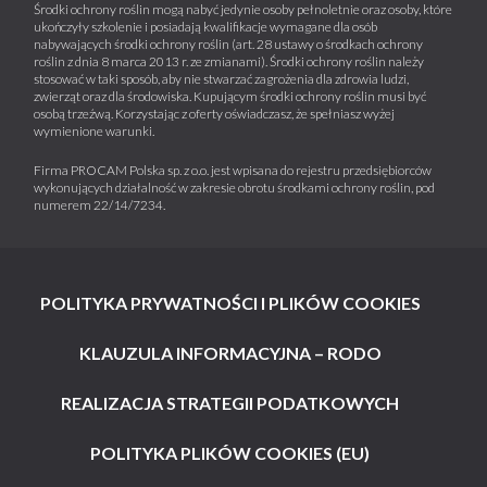
Środki ochrony roślin mogą nabyć jedynie osoby pełnoletnie oraz osoby, które
ukończyły szkolenie i posiadają kwalifikacje wymagane dla osób
nabywających środki ochrony roślin (art. 28 ustawy o środkach ochrony
roślin z dnia 8 marca 2013 r. ze zmianami). Środki ochrony roślin należy
stosować w taki sposób, aby nie stwarzać zagrożenia dla zdrowia ludzi,
zwierząt oraz dla środowiska. Kupującym środki ochrony roślin musi być
osobą trzeźwą. Korzystając z oferty oświadczasz, że spełniasz wyżej
wymienione warunki.
Firma PROCAM Polska sp. z o.o. jest wpisana do rejestru przedsiębiorców
wykonujących działalność w zakresie obrotu środkami ochrony roślin, pod
numerem 22/14/7234.
POLITYKA PRYWATNOŚCI I PLIKÓW COOKIES
KLAUZULA INFORMACYJNA – RODO
REALIZACJA STRATEGII PODATKOWYCH
POLITYKA PLIKÓW COOKIES (EU)