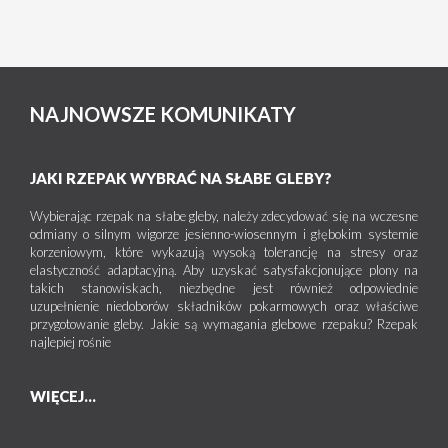
NAJNOWSZE KOMUNIKATY
JAKI RZEPAK WYBRAĆ NA SŁABE GLEBY?
Wybierając rzepak na słabe gleby, należy zdecydować się na wczesne
odmiany o silnym wigorze jesienno-wiosennym i głębokim systemie
korzeniowym, które wykazują wysoką tolerancję na stresy oraz
elastyczność adaptacyjną. Aby uzyskać satysfakcjonujące plony na
takich stanowiskach, niezbędne jest również odpowiednie
uzupełnienie niedoborów składników pokarmowych oraz właściwe
przygotowanie gleby. Jakie są wymagania glebowe rzepaku? Rzepak
najlepiej rośnie
WIĘCEJ...