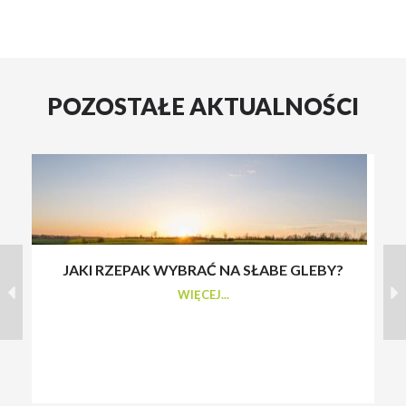
POZOSTAŁE AKTUALNOŚCI
JAKI RZEPAK WYBRAĆ NA SŁABE GLEBY?
S
WIĘCEJ...