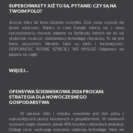
SUPERCHWASTY JUŻ TU SĄ. PYTANIE: CZY SĄ NA
TWOIM POLU?
Jeszcze kilka lat temu działało wszystko. Dziś coraz częściej nie
działa większość. Rolnicy w całej Europie mierzą się z nową
rzeczywistością: chwasty odporne na herbicydy, których nie da się
skutecznie zwalczyć standardową technologią chemiczną. To nie jest
teoria przyszłości. Niestety takie są fakty i teraźniejszość.
ODPORNOŚĆ ROŚNIE SZYBCIEJ, NIŻ MYŚLISZ Odporność nie
pojawia się nagle.
WIĘCEJ...
OFENSYWA ŚCIERNISKOWA 2026 PROCAM.
STRATEGIA DLA NOWOCZESNEGO
GOSPODARSTWA
W uprawie zbóż i rzepaku nawożenie jest dziś jedną z
najważniejszych pozycji kosztowych w gospodarstwie. W minionych
sezonach mogło stanowić ponad 40% kosztów całkowitych produkcji.
Dlatego coraz większego znaczenia nabierają technologie, które nie