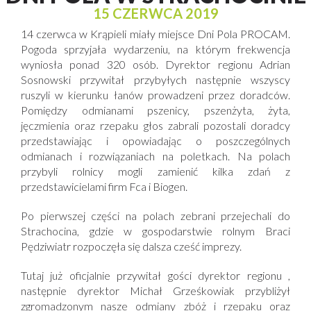
15 CZERWCA 2019
14 czerwca w Krąpieli miały miejsce Dni Pola PROCAM.
Pogoda sprzyjała wydarzeniu, na którym frekwencja
wyniosła ponad 320 osób. Dyrektor regionu Adrian
Sosnowski przywitał przybyłych następnie wszyscy
ruszyli w kierunku łanów prowadzeni przez doradców.
Pomiędzy odmianami pszenicy, pszenżyta, żyta,
jęczmienia oraz rzepaku głos zabrali pozostali doradcy
przedstawiając i opowiadając o poszczególnych
odmianach i rozwiązaniach na poletkach. Na polach
przybyli rolnicy mogli zamienić kilka zdań z
przedstawicielami firm Fca i Biogen.
Po pierwszej części na polach zebrani przejechali do
Strachocina, gdzie w gospodarstwie rolnym Braci
Pędziwiatr rozpoczęła się dalsza cześć imprezy.
Tutaj już oficjalnie przywitał gości dyrektor regionu ,
następnie dyrektor Michał Grześkowiak przybliżył
zgromadzonym nasze odmiany zbóż i rzepaku oraz