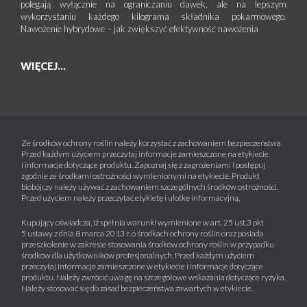
polegają wyłącznie na ograniczaniu dawek, ale na lepszym
wykorzystaniu każdego kilograma składnika pokarmowego.
Nawożenie hybrydowe – jak zwiększyć efektywność nawożenia
WIĘCEJ...
Ze środków ochrony roślin należy korzystać z zachowaniem bezpieczeństwa.
Przed każdym użyciem przeczytaj informacje zamieszczone na etykiecie
i informacje dotyczące produktu. Zapoznaj się z zagrożeniami i postępuj
zgodnie ze środkami ostrożności wymienionymi na etykiecie. Produkt
biobójczy należy używać z zachowaniem szczególnych środków ostrożności.
Przed użyciem należy przeczytać etykietę i ulotkę informacyjną.
Kupujący oświadcza, iż spełnia warunki wymienione w art. 25 ust.3 pkt
5 ustawy z dnia 8 marca 2013 r. o środkach ochrony roślin oraz posiada
przeszkolenie w zakresie stosowania środków ochrony roślin w przypadku
środków dla użytkowników profesjonalnych. Przed każdym użyciem
przeczytaj informacje zamieszczone w etykiecie i informacje dotyczące
produktu. Należy zwrócić uwagę na szczegółowe wskazania dotyczące ryzyka.
Należy stosować się do zasad bezpieczeństwa zawartych w etykiecie.