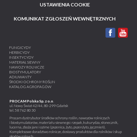
USTAWIENIA COOKIE
KOMUNIKAT ZGŁOSZEŃ WEWNĘTRZNYCH
FUNGICYDY
HERBICYDY
INSEKTYCYDY
MATERIAŁ SIEWNY
NAWOZY ROLNICZE
BIOSTYMULATORY
ADIUWANTY
ŚRODKI OCHRONY ROŚLIN
KATALOG AGROFAGÓW
PROCAM Polska Sp. z o.o
.
ul. Nowy Świat 42/44, 80-299 Gdańsk
tel.
58 762 80 30
Procam dystrybutor środków ochrony roślin, nawozów rolniczych
i biostymulatorów, materiału siewnego: rzepak, kukurydza, słonecznik,
lucerna, zboża jare i ozime (pszenica, żyto, pszenżyto, jęczmień).
Kompleksowe doradztwo rolnicze, dostawy produktów dla rolników i skup
płodów rolnych.