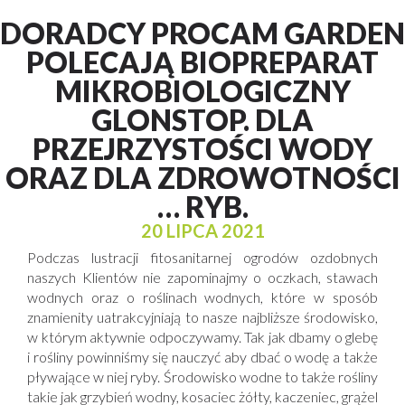
DORADCY PROCAM GARDEN
POLECAJĄ BIOPREPARAT
MIKROBIOLOGICZNY
GLONSTOP. DLA
PRZEJRZYSTOŚCI WODY
ORAZ DLA ZDROWOTNOŚCI
… RYB.
20 LIPCA 2021
Podczas lustracji fitosanitarnej ogrodów ozdobnych
naszych Klientów nie zapominajmy o oczkach, stawach
wodnych oraz o roślinach wodnych, które w sposób
znamienity uatrakcyjniają to nasze najbliższe środowisko,
w którym aktywnie odpoczywamy. Tak jak dbamy o glebę
i rośliny powinniśmy się nauczyć aby dbać o wodę a także
pływające w niej ryby. Środowisko wodne to także rośliny
takie jak
grzybień wodny
,
kosaciec żółty
,
kaczeniec
,
grążel