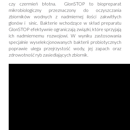
czy
czermień błotna
.
GlonSTOP
to biopreparat
mikrobiologiczny przeznaczony do oczyszczania
zbiorników wodnych z nadmiernej ilości zakwitłych
glonów i sinic. Bakterie wchodzące w skład preparatu
GlonSTOP
efektywnie ograniczają związki, które sprzyjają
ich nadmiernemu rozwojowi. W wyniku zastosowania
specjalnie wyselekcjonowanych bakterii probiotycznych
poprawie ulega przejrzystość wody, jej zapach oraz
zdrowotność ryb zasiedlających zbiornik.