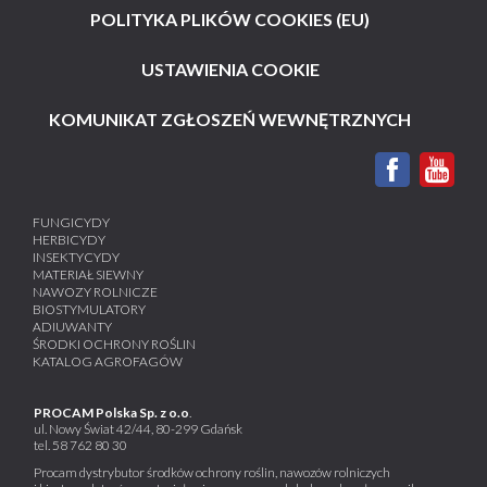
POLITYKA PLIKÓW COOKIES (EU)
USTAWIENIA COOKIE
KOMUNIKAT ZGŁOSZEŃ WEWNĘTRZNYCH
FUNGICYDY
HERBICYDY
INSEKTYCYDY
MATERIAŁ SIEWNY
NAWOZY ROLNICZE
BIOSTYMULATORY
ADIUWANTY
ŚRODKI OCHRONY ROŚLIN
KATALOG AGROFAGÓW
PROCAM Polska Sp. z o.o
.
ul. Nowy Świat 42/44, 80-299 Gdańsk
tel.
58 762 80 30
Procam dystrybutor środków ochrony roślin, nawozów rolniczych