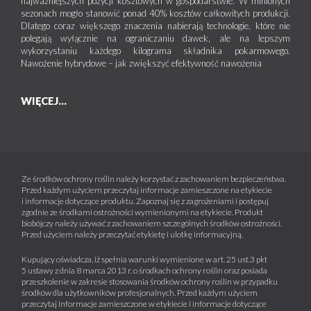
najważniejszych pozycji kosztowych w gospodarstwie. W minionych
sezonach mogło stanowić ponad 40% kosztów całkowitych produkcji.
Dlatego coraz większego znaczenia nabierają technologie, które nie
polegają wyłącznie na ograniczaniu dawek, ale na lepszym
wykorzystaniu każdego kilograma składnika pokarmowego.
Nawożenie hybrydowe – jak zwiększyć efektywność nawożenia
WIĘCEJ...
Ze środków ochrony roślin należy korzystać z zachowaniem bezpieczeństwa.
Przed każdym użyciem przeczytaj informacje zamieszczone na etykiecie
i informacje dotyczące produktu. Zapoznaj się z zagrożeniami i postępuj
zgodnie ze środkami ostrożności wymienionymi na etykiecie. Produkt
biobójczy należy używać z zachowaniem szczególnych środków ostrożności.
Przed użyciem należy przeczytać etykietę i ulotkę informacyjną.
Kupujący oświadcza, iż spełnia warunki wymienione w art. 25 ust.3 pkt
5 ustawy z dnia 8 marca 2013 r. o środkach ochrony roślin oraz posiada
przeszkolenie w zakresie stosowania środków ochrony roślin w przypadku
środków dla użytkowników profesjonalnych. Przed każdym użyciem
przeczytaj informacje zamieszczone w etykiecie i informacje dotyczące