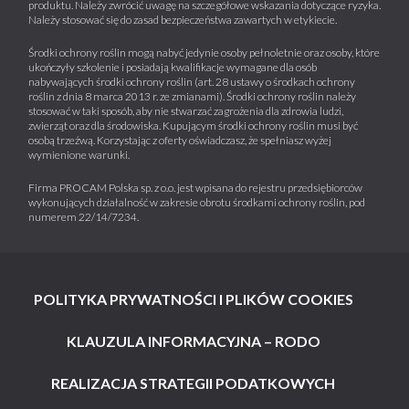
produktu. Należy zwrócić uwagę na szczegółowe wskazania dotyczące ryzyka.
Należy stosować się do zasad bezpieczeństwa zawartych w etykiecie.
Środki ochrony roślin mogą nabyć jedynie osoby pełnoletnie oraz osoby, które
ukończyły szkolenie i posiadają kwalifikacje wymagane dla osób
nabywających środki ochrony roślin (art. 28 ustawy o środkach ochrony
roślin z dnia 8 marca 2013 r. ze zmianami). Środki ochrony roślin należy
stosować w taki sposób, aby nie stwarzać zagrożenia dla zdrowia ludzi,
zwierząt oraz dla środowiska. Kupującym środki ochrony roślin musi być
osobą trzeźwą. Korzystając z oferty oświadczasz, że spełniasz wyżej
wymienione warunki.
Firma PROCAM Polska sp. z o.o. jest wpisana do rejestru przedsiębiorców
wykonujących działalność w zakresie obrotu środkami ochrony roślin, pod
numerem 22/14/7234.
POLITYKA PRYWATNOŚCI I PLIKÓW COOKIES
KLAUZULA INFORMACYJNA – RODO
REALIZACJA STRATEGII PODATKOWYCH