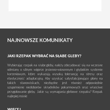
NAJNOWSZE KOMUNIKATY
JAKI RZEPAK WYBRAĆ NA SŁABE GLEBY?
Wybierając rzepak na słabe gleby, należy zdecydować się na wczesne
odmiany o silnym wigorze jesienno-wiosennym i głębokim systemie
korzeniowym, które wykazują wysoką tolerancję na stresy oraz
elastyczność adaptacyjną. Aby uzyskać satysfakcjonujące plony na
takich stanowiskach, niezbędne jest również odpowiednie
uzupełnienie niedoborów składników pokarmowych oraz właściwe
przygotowanie gleby. Jakie są wymagania glebowe rzepaku? Rzepak
najlepiej rośnie
WIĘCEJ...