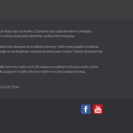
e dotyczące produktu. Zapoznaj się z zagrożeniami i postępuj
należy przeczytać etykietę i ulotkę informacyjną.
 w zakresie stosowania środków ochrony roślin w przypadku środków
wagę na szczegółowe wskazania dotyczące ryzyka. Należy stosować się
ki ochrony roślin (art. 28 ustawy o środkach ochrony roślin z dnia
a. Kupującym środki ochrony roślin musi być osobą trzeźwą.
m 22/14/7234.