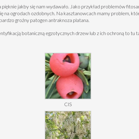
 pięknie jakby się nam wydawało. Jako przykład problemów fitosan
ię na ogrodach ozdobnych. Na kasztanowcach mamy problem, któr
 bardzo groźny patogen
antraknoza platana
.
ntyfikacją botaniczną egzotycznych drzew lub z ich ochroną to tu
CIS