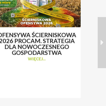
OFENSYWA ŚCIERNISKOWA
RENAT
2026 PROCAM. STRATEGIA
Z 
DLA NOWOCZESNEGO
N
GOSPODARSTWA
WIĘCEJ...