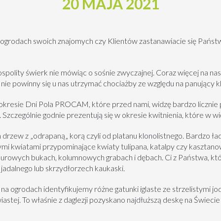
20 MAJA 2021
ogrodach swoich znajomych czy Klientów zastanawiacie się Państ
pospolity świerk nie mówiąc o sośnie zwyczajnej. Coraz więcej na na
ie powinny się u nas utrzymać chociażby ze względu na panujący kl
okresie Dni Pola
PRO
CAM, które przed nami, widzę bardzo liczni
zczególnie godnie prezentują się w okresie kwitnienia, które w wi
drzew z „odrapaną„ korą czyli od
platanu klonolistnego
. Bardzo ła
nymi kwiatami przypominające kwiaty tulipana,
katalpy
czy
kasztano
purowych
bukach,
kolumnowych
grabach
i
dębach
. Ci z Państwa, k
 jadalnego
lub
skrzydłorzech kaukaski
.
na ogrodach identyfikujemy różne gatunki iglaste ze strzelistymi
jo
astej. To właśnie z daglezji pozyskano najdłuższą deskę na Świeci