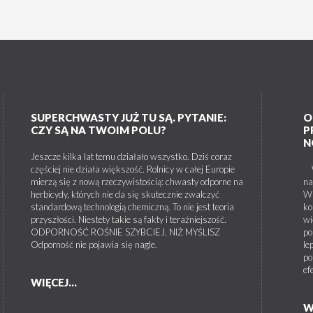
SUPERCHWASTY JUŻ TU SĄ. PYTANIE:
O
CZY SĄ NA TWOIM POLU?
P
N
Jeszcze kilka lat temu działało wszystko. Dziś coraz
częściej nie działa większość. Rolnicy w całej Europie
W 
mierzą się z nową rzeczywistością: chwasty odporne na
na
herbicydy, których nie da się skutecznie zwalczyć
W 
standardową technologią chemiczną. To nie jest teoria
ko
przyszłości. Niestety takie są fakty i teraźniejszość.
wi
ODPORNOŚĆ ROŚNIE SZYBCIEJ, NIŻ MYŚLISZ
po
Odporność nie pojawia się nagle.
le
po
ef
WIĘCEJ...
W