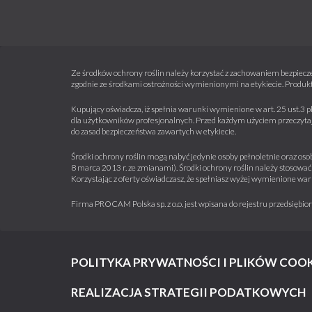
Ze środków ochrony roślin należy korzystać z zachowaniem bezpiecze
zgodnie ze środkami ostrożności wymienionymi na etykiecie. Produkt
Kupujący oświadcza, iż spełnia warunki wymienione w art. 25 ust.3 p
dla użytkowników profesjonalnych. Przed każdym użyciem przeczytaj 
do zasad bezpieczeństwa zawartych w etykiecie.
Środki ochrony roślin mogą nabyć jedynie osoby pełnoletnie oraz osob
8 marca 2013 r. ze zmianami). Środki ochrony roślin należy stosować 
Korzystając z oferty oświadczasz, że spełniasz wyżej wymienione war
Firma PROCAM Polska sp. z o.o. jest wpisana do rejestru przedsięb
POLITYKA PRYWATNOŚCI I PLIKÓW COOK
REALIZACJA STRATEGII PODATKOWYCH