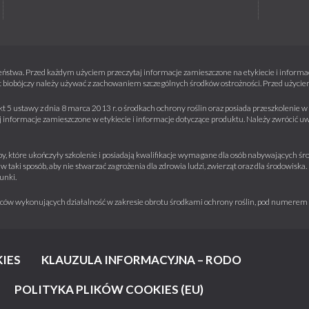
ństwa. Przed każdym użyciem przeczytaj informacje zamieszczone na etykiecie i informacj
 biobójczy należy używać z zachowaniem szczególnych środków ostrożności. Przed użyciem 
kt 5 ustawy z dnia 8 marca 2013 r. o środkach ochrony roślin oraz posiada przeszkolenie
informacje zamieszczone w etykiecie i informacje dotyczące produktu. Należy zwrócić u
y, które ukończyły szkolenie i posiadają kwalifikacje wymagane dla osób nabywających środ
w taki sposób, aby nie stwarzać zagrożenia dla zdrowia ludzi, zwierząt oraz dla środowisk
unki.
iorców wykonujących działalność w zakresie obrotu środkami ochrony roślin, pod numere
IES
KLAUZULA INFORMACYJNA – RODO
POLITYKA PLIKÓW COOKIES (EU)