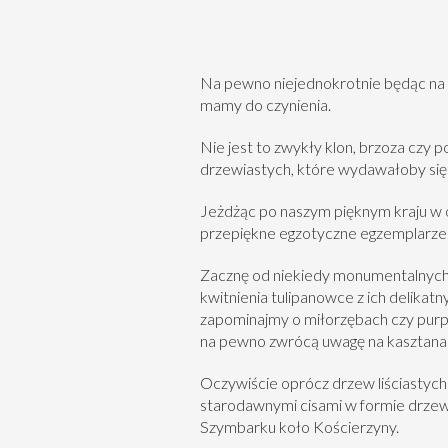
Na pewno niejednokrotnie będąc na 
mamy do czynienia.
Nie jest to zwykły klon, brzoza czy 
drzewiastych, które wydawałoby się n
Jeżdżąc po naszym pięknym kraju w 
przepiękne egzotyczne egzemplarze. S
Zacznę od niekiedy monumentalnych 
kwitnienia
tulipanowce
z ich delikat
zapominajmy o
miłorzębach
czy pur
na pewno zwrócą uwagę na
kasztana
Oczywiście oprócz drzew liściastych 
starodawnymi
cisami
w formie drzewi
Szymbarku koło Kościerzyny.