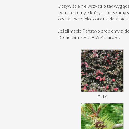
Oczywiście nie wszystko tak wygląda
dwa problemy, z którymi borykamy s
kasztanowcowiaczka
a na platanach
Jeżeli macie Państwo problemy z ide
Doradcami z
PRO
CAM Garden.
BUK