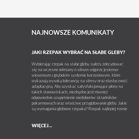
NAJNOWSZE KOMUNIKATY
JAKI RZEPAK WYBRAĆ NA SŁABE GLEBY?
Wybierając rzepak na słabe gleby, należy zdecydować
się na wczesne odmiany o silnym wigorze jesienno-
wiosennym i głębokim systemie korzeniowym, które
wykazują wysoką tolerancję na stresy oraz elastyczność
adaptacyjną. Aby uzyskać satysfakcjonujące plony na
takich stanowiskach, niezbędne jest również
odpowiednie uzupełnienie niedoborów składników
pokarmowych oraz właściwe przygotowanie gleby. Jakie
są wymagania glebowe rzepaku? Rzepak najlepiej rośnie
WIĘCEJ...