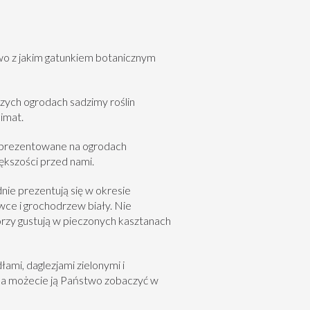
wo z jakim gatunkiem botanicznym
szych ogrodach sadzimy roślin
imat.
e prezentowane na ogrodach
ększości przed nami.
dnie prezentują się w okresie
wce
i
grochodrzew biały
. Nie
tórzy gustują w pieczonych kasztanach
dłami
,
daglezjami zielonymi
i
e a możecie ją Państwo zobaczyć w