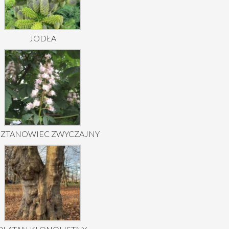
JODŁA
SZTANOWIEC ZWYCZAJNY