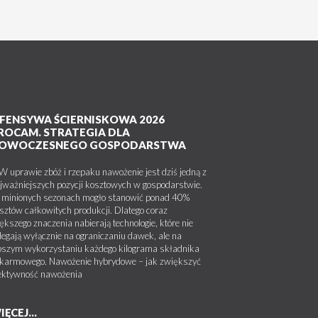
FENSYWA ŚCIERNISKOWA 2026
ROCAM. STRATEGIA DLA
OWOCZESNEGO GOSPODARSTWA
uprawie zbóż i rzepaku nawożenie jest dziś jedną z
jważniejszych pozycji kosztowych w gospodarstwie.
minionych sezonach mogło stanowić ponad 40%
sztów całkowitych produkcji. Dlatego coraz
ększego znaczenia nabierają technologie, które nie
legają wyłącznie na ograniczaniu dawek, ale na
pszym wykorzystaniu każdego kilograma składnika
karmowego. Nawożenie hybrydowe – jak zwiększyć
ektywność nawożenia
IĘCEJ...