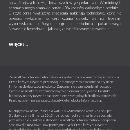
najważniejszych pozycji kosztowych w gospodarstwie. W minionych
sezonach mogło stanowić ponad 40% kosztów całkowitych produkcji.
Dlatego coraz większego znaczenia nabierają technologie, które nie
polegają wyłącznie na ograniczaniu dawek, ale na lepszym
wykorzystaniu każdego kilograma składnika pokarmowego.
Nawożenie hybrydowe – jak zwiększyć efektywność nawożenia
WIĘCEJ...
Ze środków ochrony roślin należy korzystać z zachowaniem bezpieczeństwa.
Przed każdym użyciem przeczytaj informacje zamieszczone na etykiecie
i informacje dotyczące produktu. Zapoznaj się z zagrożeniami i postępuj
zgodnie ze środkami ostrożności wymienionymi na etykiecie. Produkt
biobójczy należy używać z zachowaniem szczególnych środków ostrożności.
Przed użyciem należy przeczytać etykietę i ulotkę informacyjną.
Kupujący oświadcza, iż spełnia warunki wymienione w art. 25 ust.3 pkt
5 ustawy z dnia 8 marca 2013 r. o środkach ochrony roślin oraz posiada
przeszkolenie w zakresie stosowania środków ochrony roślin w przypadku
środków dla użytkowników profesjonalnych. Przed każdym użyciem
przeczytaj informacje zamieszczone w etykiecie i informacje dotyczące