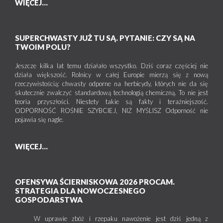
WIĘCEJ...
SUPERCHWASTY JUŻ TU SĄ. PYTANIE: CZY SĄ NA
TWOIM POLU?
Jeszcze kilka lat temu działało wszystko. Dziś coraz częściej nie
działa większość. Rolnicy w całej Europie mierzą się z nową
rzeczywistością: chwasty odporne na herbicydy, których nie da się
skutecznie zwalczyć standardową technologią chemiczną. To nie jest
teoria przyszłości. Niestety takie są fakty i teraźniejszość.
ODPORNOŚĆ ROŚNIE SZYBCIEJ, NIŻ MYŚLISZ Odporność nie
pojawia się nagle.
WIĘCEJ...
OFENSYWA ŚCIERNISKOWA 2026 PROCAM.
STRATEGIA DLA NOWOCZESNEGO
GOSPODARSTWA
W uprawie zbóż i rzepaku nawożenie jest dziś jedną z