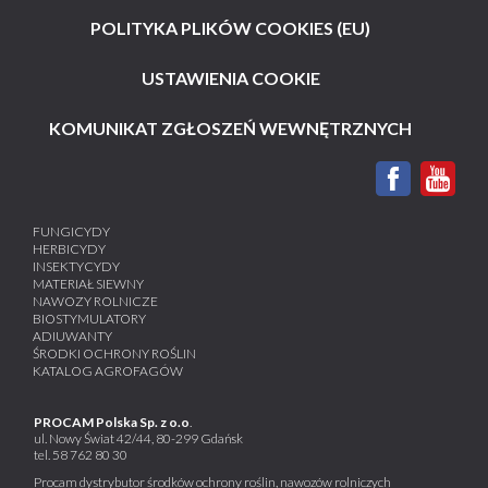
POLITYKA PLIKÓW COOKIES (EU)
USTAWIENIA COOKIE
KOMUNIKAT ZGŁOSZEŃ WEWNĘTRZNYCH
FUNGICYDY
HERBICYDY
INSEKTYCYDY
MATERIAŁ SIEWNY
NAWOZY ROLNICZE
BIOSTYMULATORY
ADIUWANTY
ŚRODKI OCHRONY ROŚLIN
KATALOG AGROFAGÓW
PROCAM Polska Sp. z o.o
.
ul. Nowy Świat 42/44, 80-299 Gdańsk
tel.
58 762 80 30
Procam dystrybutor środków ochrony roślin, nawozów rolniczych