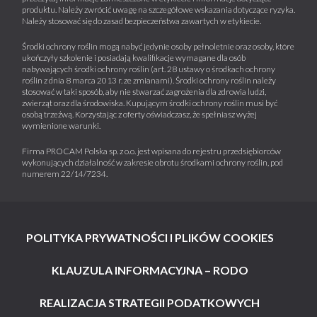
produktu. Należy zwrócić uwagę na szczegółowe wskazania dotyczące ryzyka.
Należy stosować się do zasad bezpieczeństwa zawartych w etykiecie.
Środki ochrony roślin mogą nabyć jedynie osoby pełnoletnie oraz osoby, które
ukończyły szkolenie i posiadają kwalifikacje wymagane dla osób
nabywających środki ochrony roślin (art. 28 ustawy o środkach ochrony
roślin z dnia 8 marca 2013 r. ze zmianami). Środki ochrony roślin należy
stosować w taki sposób, aby nie stwarzać zagrożenia dla zdrowia ludzi,
zwierząt oraz dla środowiska. Kupującym środki ochrony roślin musi być
osobą trzeźwą. Korzystając z oferty oświadczasz, że spełniasz wyżej
wymienione warunki.
Firma PROCAM Polska sp. z o.o. jest wpisana do rejestru przedsiębiorców
wykonujących działalność w zakresie obrotu środkami ochrony roślin, pod
numerem 22/14/7234.
POLITYKA PRYWATNOŚCI I PLIKÓW COOKIES
KLAUZULA INFORMACYJNA – RODO
REALIZACJA STRATEGII PODATKOWYCH