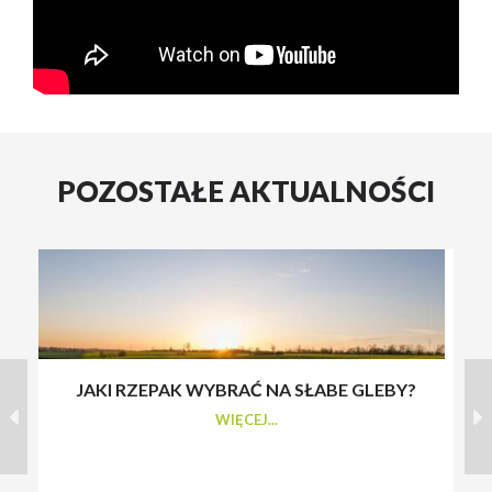
POZOSTAŁE AKTUALNOŚCI
JAKI RZEPAK WYBRAĆ NA SŁABE GLEBY?
S
WIĘCEJ...