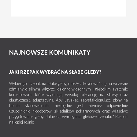
NAJNOWSZE KOMUNIKATY
JAKI RZEPAK WYBRAĆ NA SŁABE GLEBY?
Wybierając rzepak na słabe gleby, należy zdecydować się na wczesne
odmiany o silnym wigorze jesienno-wiosennym i głębokim systemie
korzeniowym, które wykazują wysoką tolerancję na stresy oraz
elastyczność adaptacyjną. Aby uzyskać satysfakcjonujące plony na
takich stanowiskach, niezbędne jest również odpowiednie
uzupełnienie niedoborów składników pokarmowych oraz właściwe
przygotowanie gleby. Jakie są wymagania glebowe rzepaku? Rzepak
najlepiej rośnie