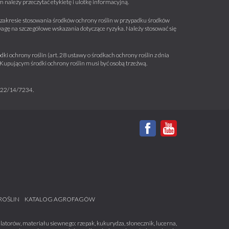
należy przeczytać etykietę i ulotkę informacyjną.
 w zakresie stosowania środków ochrony roślin w przypadku środków
wagę na szczegółowe wskazania dotyczące ryzyka. Należy stosować się
ki ochrony roślin (art. 28 ustawy o środkach ochrony roślin z dnia
a. Kupującym środki ochrony roślin musi być osobą trzeźwą.
m 22/14/7234.
ROŚLIN
KATALOG AGROFAGÓW
atorów, materiału siewnego: rzepak, kukurydza, słonecznik, lucerna,