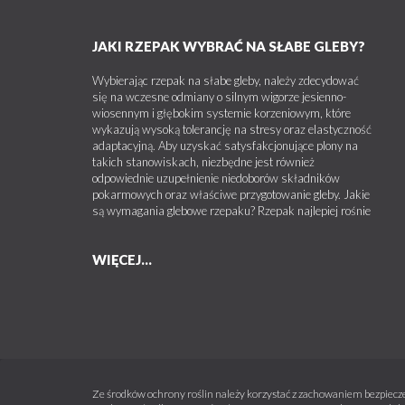
JAKI RZEPAK WYBRAĆ NA SŁABE GLEBY?
Wybierając rzepak na słabe gleby, należy zdecydować
się na wczesne odmiany o silnym wigorze jesienno-
wiosennym i głębokim systemie korzeniowym, które
wykazują wysoką tolerancję na stresy oraz elastyczność
adaptacyjną. Aby uzyskać satysfakcjonujące plony na
takich stanowiskach, niezbędne jest również
odpowiednie uzupełnienie niedoborów składników
pokarmowych oraz właściwe przygotowanie gleby. Jakie
są wymagania glebowe rzepaku? Rzepak najlepiej rośnie
WIĘCEJ...
Ze środków ochrony roślin należy korzystać z zachowaniem bezpiecze