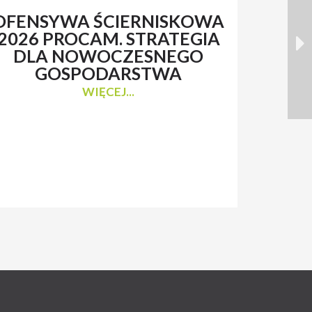
OFENSYWA ŚCIERNISKOWA
RENAT
2026 PROCAM. STRATEGIA
Z 
DLA NOWOCZESNEGO
N
GOSPODARSTWA
WIĘCEJ...