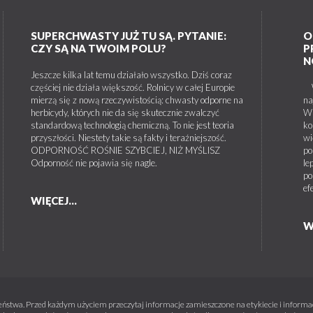
SUPERCHWASTY JUŻ TU SĄ. PYTANIE:
O
CZY SĄ NA TWOIM POLU?
P
N
Jeszcze kilka lat temu działało wszystko. Dziś coraz
częściej nie działa większość. Rolnicy w całej Europie
W 
mierzą się z nową rzeczywistością: chwasty odporne na
na
herbicydy, których nie da się skutecznie zwalczyć
W 
standardową technologią chemiczną. To nie jest teoria
ko
przyszłości. Niestety takie są fakty i teraźniejszość.
wi
ODPORNOŚĆ ROŚNIE SZYBCIEJ, NIŻ MYŚLISZ
po
Odporność nie pojawia się nagle.
le
po
ef
WIĘCEJ...
W
ństwa. Przed każdym użyciem przeczytaj informacje zamieszczone na etykiecie i informacj