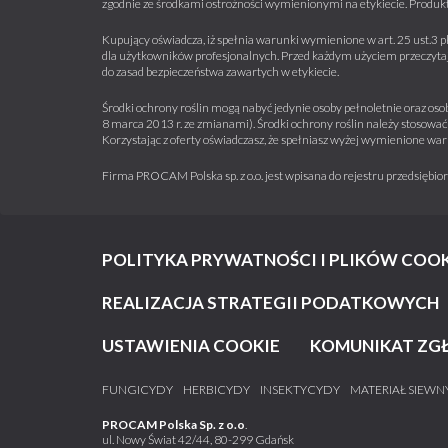
zgodnie ze środkami ostrożności wymienionymi na etykiecie. Produkt
Kupujący oświadcza, iż spełnia warunki wymienione w art. 25 ust.3 p
dla użytkowników profesjonalnych. Przed każdym użyciem przeczytaj 
do zasad bezpieczeństwa zawartych w etykiecie.
Środki ochrony roślin mogą nabyć jedynie osoby pełnoletnie oraz osob
8 marca 2013 r. ze zmianami). Środki ochrony roślin należy stosować 
Korzystając z oferty oświadczasz, że spełniasz wyżej wymienione war
Firma PROCAM Polska sp. z o.o. jest wpisana do rejestru przedsięb
POLITYKA PRYWATNOŚCI I PLIKÓW COOK
REALIZACJA STRATEGII PODATKOWYCH
USTAWIENIA COOKIE
KOMUNIKAT ZG
FUNGICYDY
HERBICYDY
INSEKTYCYDY
MATERIAŁ SIEWN
PROCAM Polska Sp. z o.o
.
ul. Nowy Świat 42/44, 80-299 Gdańsk