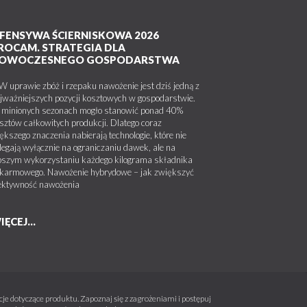
FENSYWA ŚCIERNISKOWA 2026
ROCAM. STRATEGIA DLA
OWOCZESNEGO GOSPODARSTWA
uprawie zbóż i rzepaku nawożenie jest dziś jedną z
jważniejszych pozycji kosztowych w gospodarstwie.
minionych sezonach mogło stanowić ponad 40%
sztów całkowitych produkcji. Dlatego coraz
ększego znaczenia nabierają technologie, które nie
legają wyłącznie na ograniczaniu dawek, ale na
pszym wykorzystaniu każdego kilograma składnika
karmowego. Nawożenie hybrydowe – jak zwiększyć
ektywność nawożenia
IĘCEJ...
e dotyczące produktu. Zapoznaj się z zagrożeniami i postępuj