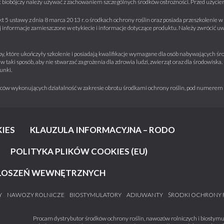
 biobójczy należy używać z zachowaniem szczególnych środków ostrożności. Przed użyciem 
kt 5 ustawy z dnia 8 marca 2013 r. o środkach ochrony roślin oraz posiada przeszkolenie
informacje zamieszczone w etykiecie i informacje dotyczące produktu. Należy zwrócić u
y, które ukończyły szkolenie i posiadają kwalifikacje wymagane dla osób nabywających środ
w taki sposób, aby nie stwarzać zagrożenia dla zdrowia ludzi, zwierząt oraz dla środowisk
unki.
iorców wykonujących działalność w zakresie obrotu środkami ochrony roślin, pod numere
IES
KLAUZULA INFORMACYJNA – RODO
POLITYKA PLIKÓW COOKIES (EU)
ŁOSZEŃ WEWNĘTRZNYCH
Y
NAWOZY ROLNICZE
BIOSTYMULATORY
ADIUWANTY
ŚRODKI OCHRONY 
Procam dystrybutor środków ochrony roślin, nawozów rolniczych i biostymul