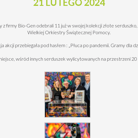
21 LUTEGO 2024
 z firmy Bio-Gen odebrali 11 już w swojej kolekcji złote serduszk
Wielkiej Orkiestry Świątecznej Pomocy.
a akcji przebiegała pod hasłem : „Płuca po pandemii. Gramy dla dzie
ejsce, wśród innych serduszek wylicytowanych na przestrzeni 20 l