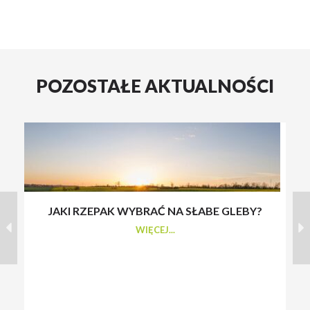
POZOSTAŁE AKTUALNOŚCI
JAKI RZEPAK WYBRAĆ NA SŁABE GLEBY?
S
WIĘCEJ...