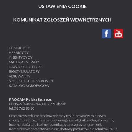
USTAWIENIA COOKIE
KOMUNIKAT ZGŁOSZEŃ WEWNĘTRZNYCH
FUNGICYDY
HERBICYDY
INSEKTYCYDY
MATERIAŁ SIEWNY
NAWOZY ROLNICZE
BIOSTYMULATORY
ADIUWANTY
ŚRODKI OCHRONY ROŚLIN
KATALOG AGROFAGÓW
PROCAM Polska Sp. z o.o
.
ul. Nowy Świat 42/44, 80-299 Gdańsk
tel.
58 762 80 30
Procam dystrybutor środków ochrony roślin, nawozów rolniczych
i biostymulatorów, materiału siewnego: rzepak, kukurydza, słonecznik,
lucerna, zboża jare i ozime (pszenica, żyto, pszenżyto, jęczmień).
Kompleksowe doradztwo rolnicze, dostawy produktów dla rolników i skup