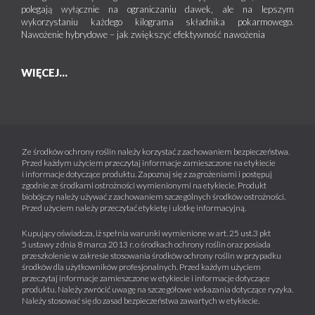
polegają wyłącznie na ograniczaniu dawek, ale na lepszym
wykorzystaniu każdego kilograma składnika pokarmowego.
Nawożenie hybrydowe – jak zwiększyć efektywność nawożenia
WIĘCEJ...
Ze środków ochrony roślin należy korzystać z zachowaniem bezpieczeństwa.
Przed każdym użyciem przeczytaj informacje zamieszczone na etykiecie
i informacje dotyczące produktu. Zapoznaj się z zagrożeniami i postępuj
zgodnie ze środkami ostrożności wymienionymi na etykiecie. Produkt
biobójczy należy używać z zachowaniem szczególnych środków ostrożności.
Przed użyciem należy przeczytać etykietę i ulotkę informacyjną.
Kupujący oświadcza, iż spełnia warunki wymienione w art. 25 ust.3 pkt
5 ustawy z dnia 8 marca 2013 r. o środkach ochrony roślin oraz posiada
przeszkolenie w zakresie stosowania środków ochrony roślin w przypadku
środków dla użytkowników profesjonalnych. Przed każdym użyciem
przeczytaj informacje zamieszczone w etykiecie i informacje dotyczące
produktu. Należy zwrócić uwagę na szczegółowe wskazania dotyczące ryzyka.
Należy stosować się do zasad bezpieczeństwa zawartych w etykiecie.