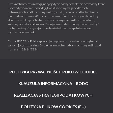
Środki ochrony roślin mogą nabyć jedynie osoby pełnoletnie oraz osoby, które
ukończyły szkolenie i posiadają kwalifikacje wymagane dla osób
nabywających środki ochrony roślin (art. 28 ustawy o środkach ochrony
roślin z dnia 8 marca 2013 r. ze zmianami). Środki ochrony roślin należy
stosować w taki sposób, aby nie stwarzać zagrożenia dla zdrowia ludzi,
zwierząt oraz dla środowiska. Kupującym środki ochrony roślin musi być
osobą trzeźwą. Korzystając z oferty oświadczasz, że spełniasz wyżej
wymienione warunki.
Firma PROCAM Polska sp. z o.o. jest wpisana do rejestru przedsiębiorców
wykonujących działalność w zakresie obrotu środkami ochrony roślin, pod
numerem 22/14/7234.
POLITYKA PRYWATNOŚCI I PLIKÓW COOKIES
KLAUZULA INFORMACYJNA – RODO
REALIZACJA STRATEGII PODATKOWYCH
POLITYKA PLIKÓW COOKIES (EU)