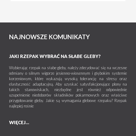
NAJNOWSZE KOMUNIKATY
JAKI RZEPAK WYBRAĆ NA SŁABE GLEBY?
Wybierając rzepak na słabe gleby, należy zdecydować się na wczesne
odmiany o silnym wigorze jesienno-wiosennym i głębokim systemie
korzeniowym, które wykazują wysoką tolerancję na stresy oraz
elastyczność adaptacyjną. Aby uzyskać satysfakcjonujące plony na
takich stanowiskach, niezbędne jest również odpowiednie
uzupełnienie niedoborów składników pokarmowych oraz właściwe
przygotowanie gleby. Jakie są wymagania glebowe rzepaku? Rzepak
najlepiej rośnie
WIĘCEJ...