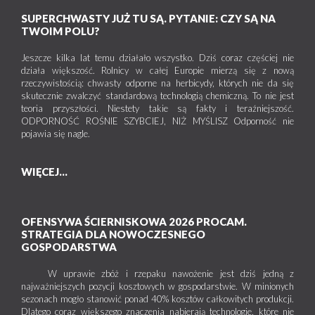
SUPERCHWASTY JUŻ TU SĄ. PYTANIE: CZY SĄ NA
TWOIM POLU?
Jeszcze kilka lat temu działało wszystko. Dziś coraz częściej nie
działa większość. Rolnicy w całej Europie mierzą się z nową
rzeczywistością: chwasty odporne na herbicydy, których nie da się
skutecznie zwalczyć standardową technologią chemiczną. To nie jest
teoria przyszłości. Niestety takie są fakty i teraźniejszość.
ODPORNOŚĆ ROŚNIE SZYBCIEJ, NIŻ MYŚLISZ Odporność nie
pojawia się nagle.
WIĘCEJ...
OFENSYWA ŚCIERNISKOWA 2026 PROCAM.
STRATEGIA DLA NOWOCZESNEGO
GOSPODARSTWA
W uprawie zbóż i rzepaku nawożenie jest dziś jedną z
najważniejszych pozycji kosztowych w gospodarstwie. W minionych
sezonach mogło stanowić ponad 40% kosztów całkowitych produkcji.
Dlatego coraz większego znaczenia nabierają technologie, które nie