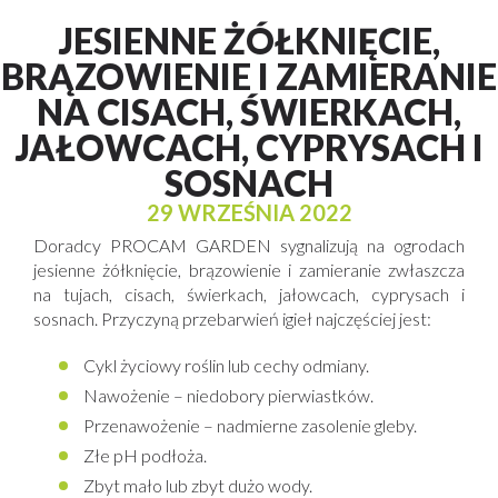
JESIENNE ŻÓŁKNIĘCIE,
BRĄZOWIENIE I ZAMIERANIE
NA CISACH, ŚWIERKACH,
JAŁOWCACH, CYPRYSACH I
SOSNACH
29 WRZEŚNIA 2022
Doradcy PROCAM GARDEN sygnalizują na ogrodach
jesienne żółknięcie, brązowienie i zamieranie zwłaszcza
na tujach, cisach, świerkach, jałowcach, cyprysach i
sosnach. Przyczyną przebarwień igieł najczęściej jest:
Cykl życiowy roślin lub cechy odmiany.
Nawożenie – niedobory pierwiastków.
Przenawożenie – nadmierne zasolenie gleby.
Złe pH podłoża.
Zbyt mało lub zbyt dużo wody.