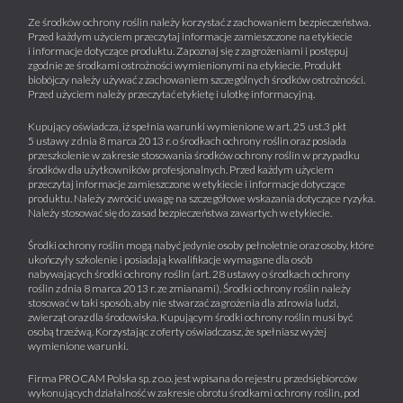
Ze środków ochrony roślin należy korzystać z zachowaniem bezpieczeństwa.
Przed każdym użyciem przeczytaj informacje zamieszczone na etykiecie
i informacje dotyczące produktu. Zapoznaj się z zagrożeniami i postępuj
zgodnie ze środkami ostrożności wymienionymi na etykiecie. Produkt
biobójczy należy używać z zachowaniem szczególnych środków ostrożności.
Przed użyciem należy przeczytać etykietę i ulotkę informacyjną.
Kupujący oświadcza, iż spełnia warunki wymienione w art. 25 ust.3 pkt
5 ustawy z dnia 8 marca 2013 r. o środkach ochrony roślin oraz posiada
przeszkolenie w zakresie stosowania środków ochrony roślin w przypadku
środków dla użytkowników profesjonalnych. Przed każdym użyciem
przeczytaj informacje zamieszczone w etykiecie i informacje dotyczące
produktu. Należy zwrócić uwagę na szczegółowe wskazania dotyczące ryzyka.
Należy stosować się do zasad bezpieczeństwa zawartych w etykiecie.
Środki ochrony roślin mogą nabyć jedynie osoby pełnoletnie oraz osoby, które
ukończyły szkolenie i posiadają kwalifikacje wymagane dla osób
nabywających środki ochrony roślin (art. 28 ustawy o środkach ochrony
roślin z dnia 8 marca 2013 r. ze zmianami). Środki ochrony roślin należy
stosować w taki sposób, aby nie stwarzać zagrożenia dla zdrowia ludzi,
zwierząt oraz dla środowiska. Kupującym środki ochrony roślin musi być
osobą trzeźwą. Korzystając z oferty oświadczasz, że spełniasz wyżej
wymienione warunki.
Firma PROCAM Polska sp. z o.o. jest wpisana do rejestru przedsiębiorców
wykonujących działalność w zakresie obrotu środkami ochrony roślin, pod