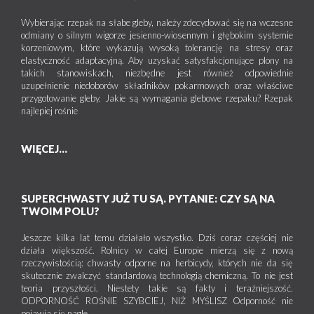
Wybierając rzepak na słabe gleby, należy zdecydować się na wczesne
odmiany o silnym wigorze jesienno-wiosennym i głębokim systemie
korzeniowym, które wykazują wysoką tolerancję na stresy oraz
elastyczność adaptacyjną. Aby uzyskać satysfakcjonujące plony na
takich stanowiskach, niezbędne jest również odpowiednie
uzupełnienie niedoborów składników pokarmowych oraz właściwe
przygotowanie gleby. Jakie są wymagania glebowe rzepaku? Rzepak
najlepiej rośnie
WIĘCEJ...
SUPERCHWASTY JUŻ TU SĄ. PYTANIE: CZY SĄ NA
TWOIM POLU?
Jeszcze kilka lat temu działało wszystko. Dziś coraz częściej nie
działa większość. Rolnicy w całej Europie mierzą się z nową
rzeczywistością: chwasty odporne na herbicydy, których nie da się
skutecznie zwalczyć standardową technologią chemiczną. To nie jest
teoria przyszłości. Niestety takie są fakty i teraźniejszość.
ODPORNOŚĆ ROŚNIE SZYBCIEJ, NIŻ MYŚLISZ Odporność nie
pojawia się nagle.