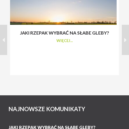
JAKI RZEPAK WYBRAĆ NA SŁABE GLEBY?
S
WIĘCEJ...
NAJNOWSZE KOMUNIKATY
JAKI RZEPAK WYBRAĆ NA SŁABE GLEBY?