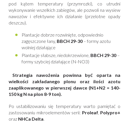
pod kątem temperatury (przymrozki), co utrudni
wykonywanie wszelkich zabiegów, ale pozwoli na wysiew
nawozów i efektywne ich działanie (przelotne opady
deszczu).
Plantacje dobrze rozwinięte, odpowiednio
zagęszczone łany,
BBCH 29-30
– formy azotu
wolniej działające
Plantacje słabsze, niedokrzewione,
BBCH 29-30
–
formy szybciej działające (N-NO3)
Strategia nawożenia powinna być oparta na
wielkości zakładanego plonu oraz ilości azotu
zaaplikowanego w pierwszej dawce (N1+N2 = 140-
150 kg N na plon 8-9 ton).
Po ustabilizowaniu się temperatury warto pamiętać o
zastosowaniu mikroelementów serii:
Proleaf
,
Polypro+
oraz
NHCa Delta
.