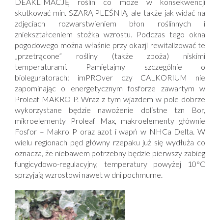
DEAKLIMACJĘ roślin co może w konsekwencji
skutkować min. SZARĄ PLEŚNIĄ, ale także jak widać na
zdjęciach rozwarstwieniem błon roślinnych i
zniekształceniem stożka wzrostu. Podczas tego okna
pogodowego można właśnie przy okazji rewitalizować te
„przetrącone” rośliny (także zboża) niskimi
temperaturami. Pamiętajmy szczególnie o
bioleguratorach: imPROver czy CALKORIUM nie
zapominając o energetycznym fosforze zawartym w
Proleaf MAKRO P. Wraz z tym wjazdem w pole dobrze
wykorzystane będzie nawożenie dolistne tzn Bor,
mikroelementy
Proleaf Max
, makroelementy głównie
Fosfor –
Makro P
oraz azot i wapń w
NHCa Delta
. W
wielu regionach pęd główny rzepaku już się wydłuża co
oznacza, że niebawem potrzebny będzie pierwszy zabieg
fungicydowo-regulacyjny, temperatury powyżej 10
°
C
sprzyjają wzrostowi nawet w dni
pochmurne.