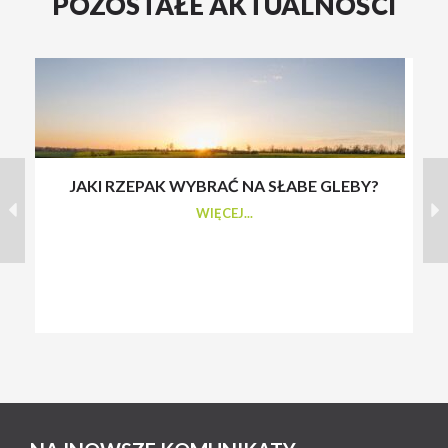
POZOSTAŁE AKTUALNOŚCI
JAKI RZEPAK WYBRAĆ NA SŁABE GLEBY?
S
WIĘCEJ...