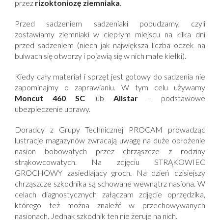
przez
rizoktoniozę ziemniaka
.
Przed sadzeniem sadzeniaki pobudzamy, czyli
zostawiamy ziemniaki w ciepłym miejscu na kilka dni
przed sadzeniem (niech jak największa liczba oczek na
bulwach się otworzy i pojawią się w nich małe kiełki).
Kiedy cały materiał i sprzęt jest gotowy do sadzenia nie
zapominajmy o zaprawianiu. W tym celu używamy
Moncut 460 SC
lub
Allstar
– podstawowe
ubezpieczenie uprawy.
Doradcy z Grupy Technicznej PROCAM prowadząc
lustracje magazynów zwracają uwagę na duże obłożenie
nasion bobowatych przez chrząszcze z rodziny
strąkowcowatych. Na zdjęciu STRĄKOWIEC
GROCHOWY zasiedlający groch. Na dzień dzisiejszy
chrząszcze szkodnika są schowane wewnątrz nasiona. W
celach diagnostycznych załączam zdjęcie oprzędzika,
którego też można znaleźć w przechowywanych
nasionach. Jednak szkodnik ten nie żeruje na nich.