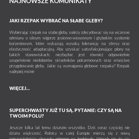
NAJNOWSZE KOMUNIKATY
JAKI RZEPAK WYBRAĆ NA SŁABE GLEBY?
Wybierając rzepak na słabe gleby, należy zdecydować się na wczesne
odmiany o silnym wigorze jesienno-wiosennym i głębokim systemie
korzeniowym, które wykazują wysoką tolerancję na stresy oraz
elastyczność adaptacyjną. Aby uzyskać satysfakcjonujące plony na
takich stanowiskach, niezbędne jest również odpowiednie
uzupełnienie niedoborów składników pokarmowych oraz właściwe
przygotowanie gleby. Jakie są wymagania glebowe rzepaku? Rzepak
najlepiej rośnie
WIĘCEJ...
SUPERCHWASTY JUŻ TU SĄ. PYTANIE: CZY SĄ NA
TWOIM POLU?
Jeszcze kilka lat temu działało wszystko. Dziś coraz częściej nie
działa większość. Rolnicy w całej Europie mierzą się z nową
rzeczywistością: chwasty odporne na herbicydy, których nie da się