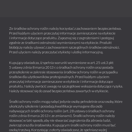
Ze środków ochrony roślin należy korzystać z zachowaniem bezpieczeństwa.
Przed każdym użyciem przeczytaj informacje zamieszczone na etykiecie
i informacje dotyczące produktu. Zapoznaj się z zagrożeniami i postępuj
zgodnie ze środkami ostrożności wymienionymi na etykiecie. Produkt
biobójczy należy używać z zachowaniem szczególnych środków ostrożności.
Przed użyciem należy przeczytać etykietę i ulotkę informacyjną.
Kupujący oświadcza, iż spełnia warunki wymienione w art. 25 ust.3 pkt
5 ustawy z dnia 8 marca 2013 r. o środkach ochrony roślin oraz posiada
przeszkolenie w zakresie stosowania środków ochrony roślin w przypadku
środków dla użytkowników profesjonalnych. Przed każdym użyciem
przeczytaj informacje zamieszczone w etykiecie i informacje dotyczące
produktu. Należy zwrócić uwagę na szczegółowe wskazania dotyczące ryzyka.
Należy stosować się do zasad bezpieczeństwa zawartych w etykiecie.
Środki ochrony roślin mogą nabyć jedynie osoby pełnoletnie oraz osoby, które
ukończyły szkolenie i posiadają kwalifikacje wymagane dla osób
nabywających środki ochrony roślin (art. 28 ustawy o środkach ochrony
roślin z dnia 8 marca 2013 r. ze zmianami). Środki ochrony roślin należy
stosować w taki sposób, aby nie stwarzać zagrożenia dla zdrowia ludzi,
zwierząt oraz dla środowiska. Kupującym środki ochrony roślin musi być
osobą trzeźwą. Korzystając z oferty oświadczasz, że spełniasz wyżej