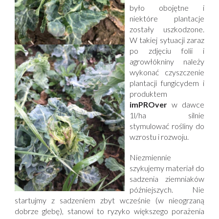
było obojętne i
niektóre plantacje
zostały uszkodzone.
W takiej sytuacji zaraz
po zdjęciu folii i
agrowłókniny należy
wykonać czyszczenie
plantacji fungicydem i
produktem
imPROver
w dawce
1l/ha silnie
stymulować rośliny do
wzrostu i rozwoju.
Niezmiennie
szykujemy materiał do
sadzenia ziemniaków
późniejszych. Nie
startujmy z sadzeniem zbyt wcześnie (w nieogrzaną
dobrze glebę), stanowi to ryzyko większego porażenia