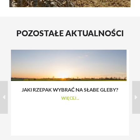
POZOSTAŁE AKTUALNOŚCI
JAKI RZEPAK WYBRAĆ NA SŁABE GLEBY?
S
WIĘCEJ...