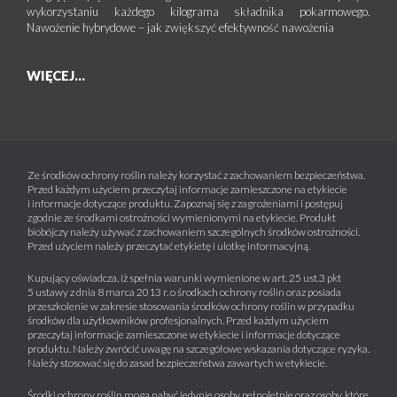
wykorzystaniu każdego kilograma składnika pokarmowego.
Nawożenie hybrydowe – jak zwiększyć efektywność nawożenia
WIĘCEJ...
Ze środków ochrony roślin należy korzystać z zachowaniem bezpieczeństwa.
Przed każdym użyciem przeczytaj informacje zamieszczone na etykiecie
i informacje dotyczące produktu. Zapoznaj się z zagrożeniami i postępuj
zgodnie ze środkami ostrożności wymienionymi na etykiecie. Produkt
biobójczy należy używać z zachowaniem szczególnych środków ostrożności.
Przed użyciem należy przeczytać etykietę i ulotkę informacyjną.
Kupujący oświadcza, iż spełnia warunki wymienione w art. 25 ust.3 pkt
5 ustawy z dnia 8 marca 2013 r. o środkach ochrony roślin oraz posiada
przeszkolenie w zakresie stosowania środków ochrony roślin w przypadku
środków dla użytkowników profesjonalnych. Przed każdym użyciem
przeczytaj informacje zamieszczone w etykiecie i informacje dotyczące
produktu. Należy zwrócić uwagę na szczegółowe wskazania dotyczące ryzyka.
Należy stosować się do zasad bezpieczeństwa zawartych w etykiecie.
Środki ochrony roślin mogą nabyć jedynie osoby pełnoletnie oraz osoby, które