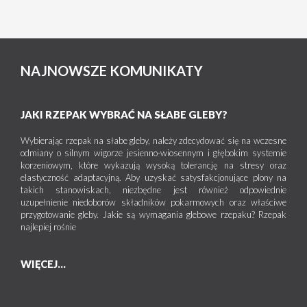
NAJNOWSZE KOMUNIKATY
JAKI RZEPAK WYBRAĆ NA SŁABE GLEBY?
Wybierając rzepak na słabe gleby, należy zdecydować się na wczesne
odmiany o silnym wigorze jesienno-wiosennym i głębokim systemie
korzeniowym, które wykazują wysoką tolerancję na stresy oraz
elastyczność adaptacyjną. Aby uzyskać satysfakcjonujące plony na
takich stanowiskach, niezbędne jest również odpowiednie
uzupełnienie niedoborów składników pokarmowych oraz właściwe
przygotowanie gleby. Jakie są wymagania glebowe rzepaku? Rzepak
najlepiej rośnie
WIĘCEJ...