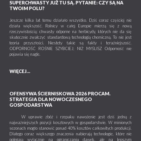
SUPERCHWASTY JUŻ TU SĄ. PYTANIE: CZY SĄ NA
TWOIM POLU?
Jeszcze kilka lat temu działało wszystko. Dziś coraz częściej nie
działa większość. Rolnicy w całej Europie mierzą się z nową
rzeczywistością: chwasty odporne na herbicydy, których nie da się
skutecznie zwalczyć standardową technologią chemiczną. To nie jest
teoria przyszłości. Niestety takie są fakty i teraźniejszość.
ODPORNOŚĆ ROŚNIE SZYBCIEJ, NIŻ MYŚLISZ Odporność nie
pojawia się nagle.
WIĘCEJ...
OFENSYWA ŚCIERNISKOWA 2026 PROCAM.
STRATEGIA DLA NOWOCZESNEGO
GOSPODARSTWA
W uprawie zbóż i rzepaku nawożenie jest dziś jedną z
najważniejszych pozycji kosztowych w gospodarstwie. W minionych
sezonach mogło stanowić ponad 40% kosztów całkowitych produkcji.
Dlatego coraz większego znaczenia nabierają technologie, które nie
polegają wyłącznie na ograniczaniu dawek, ale na lepszym