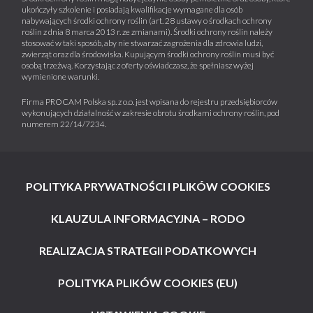
ukończyły szkolenie i posiadają kwalifikacje wymagane dla osób
nabywających środki ochrony roślin (art. 28 ustawy o środkach ochrony
roślin z dnia 8 marca 2013 r. ze zmianami). Środki ochrony roślin należy
stosować w taki sposób, aby nie stwarzać zagrożenia dla zdrowia ludzi,
zwierząt oraz dla środowiska. Kupującym środki ochrony roślin musi być
osobą trzeźwą. Korzystając z oferty oświadczasz, że spełniasz wyżej
wymienione warunki.
Firma PROCAM Polska sp. z o.o. jest wpisana do rejestru przedsiębiorców
wykonujących działalność w zakresie obrotu środkami ochrony roślin, pod
numerem 22/14/7234.
POLITYKA PRYWATNOŚCI I PLIKÓW COOKIES
KLAUZULA INFORMACYJNA – RODO
REALIZACJA STRATEGII PODATKOWYCH
POLITYKA PLIKÓW COOKIES (EU)