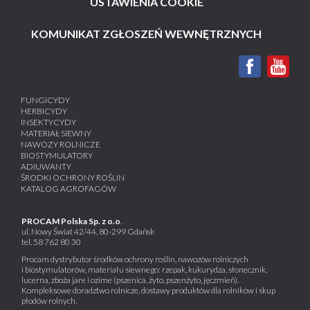
USTAWIENIA COOKIE
KOMUNIKAT ZGŁOSZEŃ WEWNĘTRZNYCH
FUNGICYDY
HERBICYDY
INSEKTYCYDY
MATERIAŁ SIEWNY
NAWOZY ROLNICZE
BIOSTYMULATORY
ADIUWANTY
ŚRODKI OCHRONY ROŚLIN
KATALOG AGROFAGÓW
PROCAM Polska Sp. z o.o
.
ul. Nowy Świat 42/44, 80-299 Gdańsk
tel.
58 762 80 30
Procam dystrybutor środków ochrony roślin, nawozów rolniczych
i biostymulatorów, materiału siewnego: rzepak, kukurydza, słonecznik,
lucerna, zboża jare i ozime (pszenica, żyto, pszenżyto, jęczmień).
Kompleksowe doradztwo rolnicze, dostawy produktów dla rolników i skup
płodów rolnych.