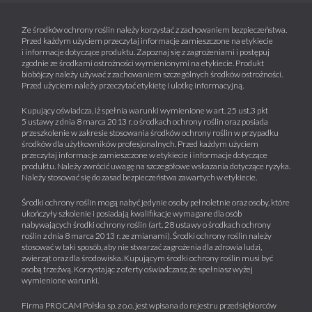
Ze środków ochrony roślin należy korzystać z zachowaniem bezpieczeństwa.
Przed każdym użyciem przeczytaj informacje zamieszczone na etykiecie
i informacje dotyczące produktu. Zapoznaj się z zagrożeniami i postępuj
zgodnie ze środkami ostrożności wymienionymi na etykiecie. Produkt
biobójczy należy używać z zachowaniem szczególnych środków ostrożności.
Przed użyciem należy przeczytać etykietę i ulotkę informacyjną.
Kupujący oświadcza, iż spełnia warunki wymienione w art. 25 ust.3 pkt
5 ustawy z dnia 8 marca 2013 r. o środkach ochrony roślin oraz posiada
przeszkolenie w zakresie stosowania środków ochrony roślin w przypadku
środków dla użytkowników profesjonalnych. Przed każdym użyciem
przeczytaj informacje zamieszczone w etykiecie i informacje dotyczące
produktu. Należy zwrócić uwagę na szczegółowe wskazania dotyczące ryzyka.
Należy stosować się do zasad bezpieczeństwa zawartych w etykiecie.
Środki ochrony roślin mogą nabyć jedynie osoby pełnoletnie oraz osoby, które
ukończyły szkolenie i posiadają kwalifikacje wymagane dla osób
nabywających środki ochrony roślin (art. 28 ustawy o środkach ochrony
roślin z dnia 8 marca 2013 r. ze zmianami). Środki ochrony roślin należy
stosować w taki sposób, aby nie stwarzać zagrożenia dla zdrowia ludzi,
zwierząt oraz dla środowiska. Kupującym środki ochrony roślin musi być
osobą trzeźwą. Korzystając z oferty oświadczasz, że spełniasz wyżej
wymienione warunki.
Firma PROCAM Polska sp. z o.o. jest wpisana do rejestru przedsiębiorców