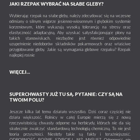
JAKI RZEPAK WYBRAĆ NA SŁABE GLEBY?
Wybierając rzepak na słabe gleby, należy zdecydować się na wczesne
odmiany o silnym wigorze jesienno-wiosennym i głębokim systemie
korzeniowym, które wykazują wysoką tolerancję na stresy oraz
elastyczność adaptacyjną. Aby uzyskać satysfakcjonujące plony na
takich stanowiskach, niezbędne jest również odpowiednie
uzupełnienie niedoborów składników pokarmowych oraz właściwe
przygotowanie gleby. Jakie są wymagania glebowe rzepaku? Rzepak
najlepiej rośnie
WIĘCEJ...
SUPERCHWASTY JUŻ TU SĄ. PYTANIE: CZY SĄ NA
TWOIM POLU?
Jeszcze kilka lat temu działało wszystko. Dziś coraz częściej nie
działa większość. Rolnicy w całej Europie mierzą się z nową
rzeczywistością: chwasty odporne na herbicydy, których nie da się
skutecznie zwalczyć standardową technologią chemiczną. To nie jest
teoria przyszłości. Niestety takie są fakty i teraźniejszość.
ODPORNOŚĆ ROŚNIE SZYBCIEJ, NIŻ MYŚLISZ Odporność nie