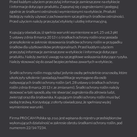
Przed każdym użyciem przeczytaj informacje zamieszczone na etykiecie
i informacje dotyczące produktu. Zapoznaj się z zagrożeniami i postępuj
zgodnie ze środkami ostrożności wymienionymi na etykiecie. Produkt
biobójczy należy używać z zachowaniem szczególnych środków ostrożności.
Przed użyciem należy przeczytać etykietę i ulotkę informacyjną.
Kupujący oświadcza, iż spełnia warunki wymienione w art. 25 ust.3 pkt
5 ustawy z dnia 8 marca 2013 r. o środkach ochrony roślin oraz posiada
przeszkolenie w zakresie stosowania środków ochrony roślin w przypadku
środków dla użytkowników profesjonalnych. Przed każdym użyciem
przeczytaj informacje zamieszczone w etykiecie i informacje dotyczące
produktu. Należy zwrócić uwagę na szczegółowe wskazania dotyczące ryzyka.
Należy stosować się do zasad bezpieczeństwa zawartych w etykiecie.
Środki ochrony roślin mogą nabyć jedynie osoby pełnoletnie oraz osoby, które
ukończyły szkolenie i posiadają kwalifikacje wymagane dla osób
nabywających środki ochrony roślin (art. 28 ustawy o środkach ochrony
roślin z dnia 8 marca 2013 r. ze zmianami). Środki ochrony roślin należy
stosować w taki sposób, aby nie stwarzać zagrożenia dla zdrowia ludzi,
zwierząt oraz dla środowiska. Kupującym środki ochrony roślin musi być
osobą trzeźwą. Korzystając z oferty oświadczasz, że spełniasz wyżej
wymienione warunki.
Firma PROCAM Polska sp. z o.o. jest wpisana do rejestru przedsiębiorców
wykonujących działalność w zakresie obrotu środkami ochrony roślin, pod
numerem 22/14/7234.