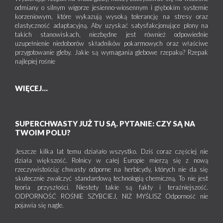
odmiany o silnym wigorze jesienno-wiosennym i głębokim systemie
korzeniowym, które wykazują wysoką tolerancję na stresy oraz
elastyczność adaptacyjną. Aby uzyskać satysfakcjonujące plony na
takich stanowiskach, niezbędne jest również odpowiednie
uzupełnienie niedoborów składników pokarmowych oraz właściwe
przygotowanie gleby. Jakie są wymagania glebowe rzepaku? Rzepak
najlepiej rośnie
WIĘCEJ...
SUPERCHWASTY JUŻ TU SĄ. PYTANIE: CZY SĄ NA
TWOIM POLU?
Jeszcze kilka lat temu działało wszystko. Dziś coraz częściej nie
działa większość. Rolnicy w całej Europie mierzą się z nową
rzeczywistością: chwasty odporne na herbicydy, których nie da się
skutecznie zwalczyć standardową technologią chemiczną. To nie jest
teoria przyszłości. Niestety takie są fakty i teraźniejszość.
ODPORNOŚĆ ROŚNIE SZYBCIEJ, NIŻ MYŚLISZ Odporność nie
pojawia się nagle.