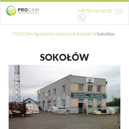
+48 58 762 80 30
PROCAM Agronomia Sukcesu
>
Kontakt
>
Sokołów
SOKOŁÓW