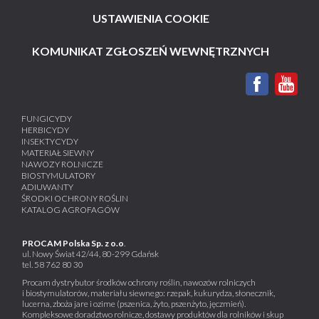
USTAWIENIA COOKIE
KOMUNIKAT ZGŁOSZEŃ WEWNĘTRZNYCH
FUNGICYDY
HERBICYDY
INSEKTYCYDY
MATERIAŁ SIEWNY
NAWOZY ROLNICZE
BIOSTYMULATORY
ADIUWANTY
ŚRODKI OCHRONY ROŚLIN
KATALOG AGROFAGÓW
PROCAM Polska Sp. z o.o
.
ul. Nowy Świat 42/44, 80-299 Gdańsk
tel.
58 762 80 30
Procam dystrybutor środków ochrony roślin, nawozów rolniczych
i biostymulatorów, materiału siewnego: rzepak, kukurydza, słonecznik,
lucerna, zboża jare i ozime (pszenica, żyto, pszenżyto, jęczmień).
Kompleksowe doradztwo rolnicze, dostawy produktów dla rolników i skup