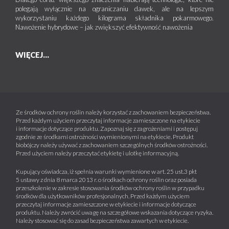
polegają wyłącznie na ograniczaniu dawek, ale na lepszym
wykorzystaniu każdego kilograma składnika pokarmowego.
Nawożenie hybrydowe – jak zwiększyć efektywność nawożenia
WIĘCEJ...
Ze środków ochrony roślin należy korzystać z zachowaniem bezpieczeństwa.
Przed każdym użyciem przeczytaj informacje zamieszczone na etykiecie
i informacje dotyczące produktu. Zapoznaj się z zagrożeniami i postępuj
zgodnie ze środkami ostrożności wymienionymi na etykiecie. Produkt
biobójczy należy używać z zachowaniem szczególnych środków ostrożności.
Przed użyciem należy przeczytać etykietę i ulotkę informacyjną.
Kupujący oświadcza, iż spełnia warunki wymienione w art. 25 ust.3 pkt
5 ustawy z dnia 8 marca 2013 r. o środkach ochrony roślin oraz posiada
przeszkolenie w zakresie stosowania środków ochrony roślin w przypadku
środków dla użytkowników profesjonalnych. Przed każdym użyciem
przeczytaj informacje zamieszczone w etykiecie i informacje dotyczące
produktu. Należy zwrócić uwagę na szczegółowe wskazania dotyczące ryzyka.
Należy stosować się do zasad bezpieczeństwa zawartych w etykiecie.