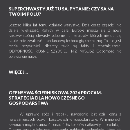
SUPERCHWASTY JUŻ TU SĄ. PYTANIE: CZY SĄ NA
TWOIM POLU?
Jeszcze kilka lat temu działało wszystko. Dziś coraz częściej nie
działa większość. Rolnicy w całej Europie mierzą się z nową
rzeczywistością: chwasty odporne na herbicydy, których nie da się
skutecznie zwalczyć standardową technologią chemiczną. To nie jest
teoria przyszłości. Niestety takie są fakty i teraźniejszość.
ODPORNOŚĆ ROŚNIE SZYBCIEJ, NIŻ MYŚLISZ Odporność nie
pojawia się nagle.
WIĘCEJ...
OFENSYWA ŚCIERNISKOWA 2026 PROCAM.
STRATEGIA DLA NOWOCZESNEGO
GOSPODARSTWA
W uprawie zbóż i rzepaku nawożenie jest dziś jedną z
najważniejszych pozycji kosztowych w gospodarstwie. W minionych
sezonach mogło stanowić ponad 40% kosztów całkowitych produkcji.
Dlatego coraz większego znaczenia nabierają technologie, które nie