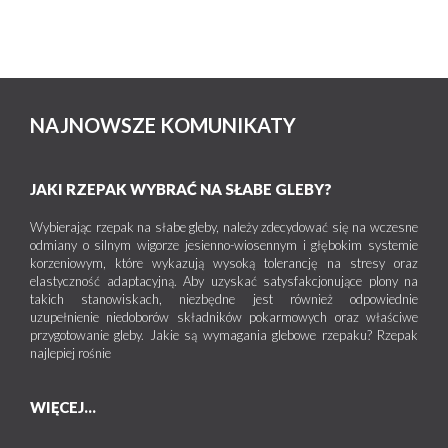
NAJNOWSZE KOMUNIKATY
JAKI RZEPAK WYBRAĆ NA SŁABE GLEBY?
Wybierając rzepak na słabe gleby, należy zdecydować się na wczesne
odmiany o silnym wigorze jesienno-wiosennym i głębokim systemie
korzeniowym, które wykazują wysoką tolerancję na stresy oraz
elastyczność adaptacyjną. Aby uzyskać satysfakcjonujące plony na
takich stanowiskach, niezbędne jest również odpowiednie
uzupełnienie niedoborów składników pokarmowych oraz właściwe
przygotowanie gleby. Jakie są wymagania glebowe rzepaku? Rzepak
najlepiej rośnie
WIĘCEJ...