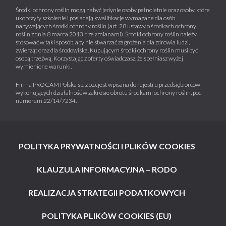
Środki ochrony roślin mogą nabyć jedynie osoby pełnoletnie oraz osoby, które
ukończyły szkolenie i posiadają kwalifikacje wymagane dla osób
nabywających środki ochrony roślin (art. 28 ustawy o środkach ochrony
roślin z dnia 8 marca 2013 r. ze zmianami). Środki ochrony roślin należy
stosować w taki sposób, aby nie stwarzać zagrożenia dla zdrowia ludzi,
zwierząt oraz dla środowiska. Kupującym środki ochrony roślin musi być
osobą trzeźwą. Korzystając z oferty oświadczasz, że spełniasz wyżej
wymienione warunki.
Firma PROCAM Polska sp. z o.o. jest wpisana do rejestru przedsiębiorców
wykonujących działalność w zakresie obrotu środkami ochrony roślin, pod
numerem 22/14/7234.
POLITYKA PRYWATNOŚCI I PLIKÓW COOKIES
KLAUZULA INFORMACYJNA – RODO
REALIZACJA STRATEGII PODATKOWYCH
POLITYKA PLIKÓW COOKIES (EU)