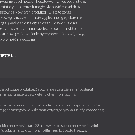
jważniejszych pozycji kosztowych w gospodarstwie.
minionych sezonach mogło stanowić ponad 40%
sztów całkowitych produkcji. Dlatego coraz
ększego znaczenia nabierają technologie, które nie
legają wyłącznie na ograniczaniu dawek, ale na
pszym wykorzystaniu każdego kilograma składnika
karmowego. Nawożenie hybrydowe – jak zwiększyć
ektywność nawożenia
IĘCEJ...
e dotyczące produktu. Zapoznaj się z zagrożeniami i postępuj
należy przeczytać etykietę i ulotkę informacyjną.
 w zakresie stosowania środków ochrony roślin w przypadku środków
wagę na szczegółowe wskazania dotyczące ryzyka. Należy stosować się
ki ochrony roślin (art. 28 ustawy o środkach ochrony roślin z dnia
a. Kupującym środki ochrony roślin musi być osobą trzeźwą.