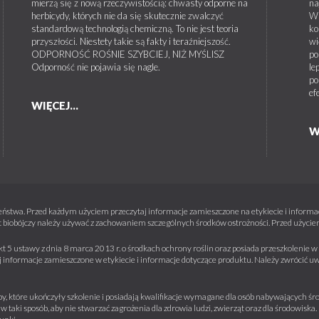
mierzą się z nową rzeczywistością: chwasty odporne na
na
herbicydy, których nie da się skutecznie zwalczyć
W 
standardową technologią chemiczną. To nie jest teoria
ko
przyszłości. Niestety takie są fakty i teraźniejszość.
wi
ODPORNOŚĆ ROŚNIE SZYBCIEJ, NIŻ MYŚLISZ
po
Odporność nie pojawia się nagle.
le
po
ef
WIĘCEJ...
W
ństwa. Przed każdym użyciem przeczytaj informacje zamieszczone na etykiecie i informacj
 biobójczy należy używać z zachowaniem szczególnych środków ostrożności. Przed użyciem 
kt 5 ustawy z dnia 8 marca 2013 r. o środkach ochrony roślin oraz posiada przeszkolenie
informacje zamieszczone w etykiecie i informacje dotyczące produktu. Należy zwrócić u
y, które ukończyły szkolenie i posiadają kwalifikacje wymagane dla osób nabywających środ
w taki sposób, aby nie stwarzać zagrożenia dla zdrowia ludzi, zwierząt oraz dla środowisk