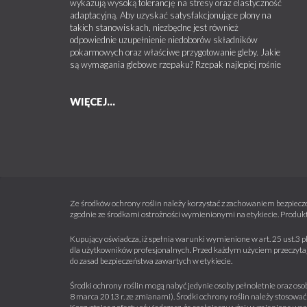
wykazują wysoką tolerancję na stresy oraz elastyczność
adaptacyjną. Aby uzyskać satysfakcjonujące plony na
takich stanowiskach, niezbędne jest również
odpowiednie uzupełnienie niedoborów składników
pokarmowych oraz właściwe przygotowanie gleby. Jakie
są wymagania glebowe rzepaku? Rzepak najlepiej rośnie
WIĘCEJ...
Ze środków ochrony roślin należy korzystać z zachowaniem bezpiecze
zgodnie ze środkami ostrożności wymienionymi na etykiecie. Produkt
Kupujący oświadcza, iż spełnia warunki wymienione w art. 25 ust.3 p
dla użytkowników profesjonalnych. Przed każdym użyciem przeczytaj 
do zasad bezpieczeństwa zawartych w etykiecie.
Środki ochrony roślin mogą nabyć jedynie osoby pełnoletnie oraz osob
8 marca 2013 r. ze zmianami). Środki ochrony roślin należy stosować 