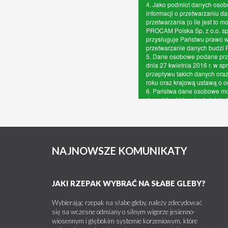
NAJNOWSZE KOMUNIKATY
JAKI RZEPAK WYBRAĆ NA SŁABE GLEBY?
Wybierając rzepak na słabe gleby, należy zdecydować
się na wczesne odmiany o silnym wigorze jesienno-
wiosennym i głębokim systemie korzeniowym, które