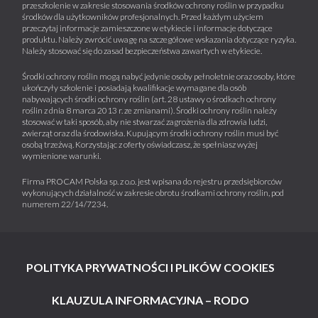
przeszkolenie w zakresie stosowania środków ochrony roślin w przypadku
środków dla użytkowników profesjonalnych. Przed każdym użyciem
przeczytaj informacje zamieszczone w etykiecie i informacje dotyczące
produktu. Należy zwrócić uwagę na szczegółowe wskazania dotyczące ryzyka.
Należy stosować się do zasad bezpieczeństwa zawartych w etykiecie.
Środki ochrony roślin mogą nabyć jedynie osoby pełnoletnie oraz osoby, które
ukończyły szkolenie i posiadają kwalifikacje wymagane dla osób
nabywających środki ochrony roślin (art. 28 ustawy o środkach ochrony
roślin z dnia 8 marca 2013 r. ze zmianami). Środki ochrony roślin należy
stosować w taki sposób, aby nie stwarzać zagrożenia dla zdrowia ludzi,
zwierząt oraz dla środowiska. Kupującym środki ochrony roślin musi być
osobą trzeźwą. Korzystając z oferty oświadczasz, że spełniasz wyżej
wymienione warunki.
Firma PROCAM Polska sp. z o.o. jest wpisana do rejestru przedsiębiorców
wykonujących działalność w zakresie obrotu środkami ochrony roślin, pod
numerem 22/14/7234.
POLITYKA PRYWATNOŚCI I PLIKÓW COOKIES
KLAUZULA INFORMACYJNA – RODO