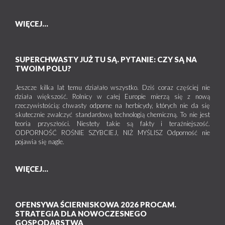
WIĘCEJ...
SUPERCHWASTY JUŻ TU SĄ. PYTANIE: CZY SĄ NA
TWOIM POLU?
Jeszcze kilka lat temu działało wszystko. Dziś coraz częściej nie
działa większość. Rolnicy w całej Europie mierzą się z nową
rzeczywistością: chwasty odporne na herbicydy, których nie da się
skutecznie zwalczyć standardową technologią chemiczną. To nie jest
teoria przyszłości. Niestety takie są fakty i teraźniejszość.
ODPORNOŚĆ ROŚNIE SZYBCIEJ, NIŻ MYŚLISZ Odporność nie
pojawia się nagle.
WIĘCEJ...
OFENSYWA ŚCIERNISKOWA 2026 PROCAM.
STRATEGIA DLA NOWOCZESNEGO
GOSPODARSTWA