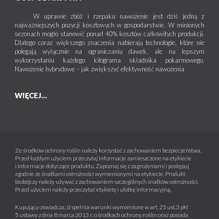
W uprawie zbóż i rzepaku nawożenie jest dziś jedną z
najważniejszych pozycji kosztowych w gospodarstwie. W minionych
sezonach mogło stanowić ponad 40% kosztów całkowitych produkcji.
Dlatego coraz większego znaczenia nabierają technologie, które nie
polegają wyłącznie na ograniczaniu dawek, ale na lepszym
wykorzystaniu każdego kilograma składnika pokarmowego.
Nawożenie hybrydowe – jak zwiększyć efektywność nawożenia
WIĘCEJ...
Ze środków ochrony roślin należy korzystać z zachowaniem bezpieczeństwa.
Przed każdym użyciem przeczytaj informacje zamieszczone na etykiecie
i informacje dotyczące produktu. Zapoznaj się z zagrożeniami i postępuj
zgodnie ze środkami ostrożności wymienionymi na etykiecie. Produkt
biobójczy należy używać z zachowaniem szczególnych środków ostrożności.
Przed użyciem należy przeczytać etykietę i ulotkę informacyjną.
Kupujący oświadcza, iż spełnia warunki wymienione w art. 25 ust.3 pkt
5 ustawy z dnia 8 marca 2013 r. o środkach ochrony roślin oraz posiada