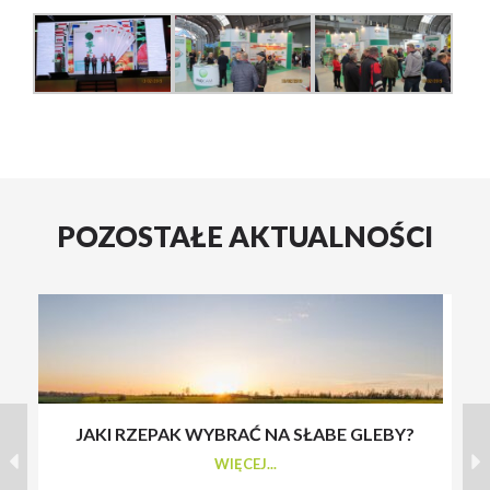
POZOSTAŁE AKTUALNOŚCI
JAKI RZEPAK WYBRAĆ NA SŁABE GLEBY?
S
WIĘCEJ...