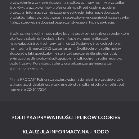
przeszkolenie w zakresie stosowania środków ochrony roślin w przypadku
środków dla użytkowników profesjonalnych. Przed każdym użyciem
przeczytaj informacje zamieszczone w etykiecie i informacje dotyczące
produktu. Należy zwrócić uwagę na szczegółowe wskazania dotyczące ryzyka.
Należy stosować się do zasad bezpieczeństwa zawartych w etykiecie.
Środki ochrony roślin mogą nabyć jedynie osoby pełnoletnie oraz osoby, które
ukończyły szkolenie i posiadają kwalifikacje wymagane dla osób
nabywających środki ochrony roślin (art. 28 ustawy o środkach ochrony
roślin z dnia 8 marca 2013 r. ze zmianami). Środki ochrony roślin należy
stosować w taki sposób, aby nie stwarzać zagrożenia dla zdrowia ludzi,
zwierząt oraz dla środowiska. Kupującym środki ochrony roślin musi być
osobą trzeźwą. Korzystając z oferty oświadczasz, że spełniasz wyżej
wymienione warunki.
Firma PROCAM Polska sp. z o.o. jest wpisana do rejestru przedsiębiorców
wykonujących działalność w zakresie obrotu środkami ochrony roślin, pod
numerem 22/14/7234.
POLITYKA PRYWATNOŚCI I PLIKÓW COOKIES
KLAUZULA INFORMACYJNA – RODO