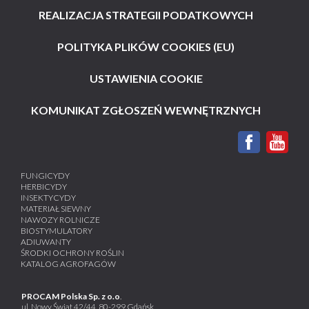
REALIZACJA STRATEGII PODATKOWYCH
POLITYKA PLIKÓW COOKIES (EU)
USTAWIENIA COOKIE
KOMUNIKAT ZGŁOSZEŃ WEWNĘTRZNYCH
FUNGICYDY
HERBICYDY
INSEKTYCYDY
MATERIAŁ SIEWNY
NAWOZY ROLNICZE
BIOSTYMULATORY
ADIUWANTY
ŚRODKI OCHRONY ROŚLIN
KATALOG AGROFAGÓW
PROCAM Polska Sp. z o.o
.
ul. Nowy Świat 42/44, 80-299 Gdańsk