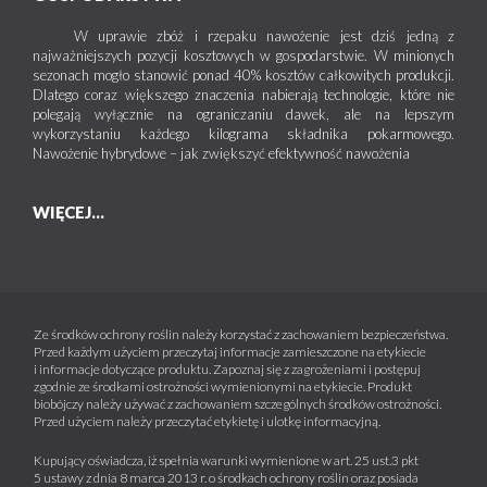
W uprawie zbóż i rzepaku nawożenie jest dziś jedną z
najważniejszych pozycji kosztowych w gospodarstwie. W minionych
sezonach mogło stanowić ponad 40% kosztów całkowitych produkcji.
Dlatego coraz większego znaczenia nabierają technologie, które nie
polegają wyłącznie na ograniczaniu dawek, ale na lepszym
wykorzystaniu każdego kilograma składnika pokarmowego.
Nawożenie hybrydowe – jak zwiększyć efektywność nawożenia
WIĘCEJ...
Ze środków ochrony roślin należy korzystać z zachowaniem bezpieczeństwa.
Przed każdym użyciem przeczytaj informacje zamieszczone na etykiecie
i informacje dotyczące produktu. Zapoznaj się z zagrożeniami i postępuj
zgodnie ze środkami ostrożności wymienionymi na etykiecie. Produkt
biobójczy należy używać z zachowaniem szczególnych środków ostrożności.
Przed użyciem należy przeczytać etykietę i ulotkę informacyjną.
Kupujący oświadcza, iż spełnia warunki wymienione w art. 25 ust.3 pkt
5 ustawy z dnia 8 marca 2013 r. o środkach ochrony roślin oraz posiada