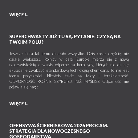
WIĘCEJ...
SUPERCHWASTY JUŻ TU SĄ. PYTANIE: CZY SĄ NA
TWOIM POLU?
Jeszcze kilka lat temu działało wszystko. Dziś coraz częściej nie
działa większość. Rolnicy w całej Europie mierzą się z nową
rzeczywistością: chwasty odporne na herbicydy, których nie da się
skutecznie zwalczyć standardową technologią chemiczną. To nie jest
teoria przyszłości. Niestety takie są fakty i teraźniejszość.
ODPORNOŚĆ ROŚNIE SZYBCIEJ, NIŻ MYŚLISZ Odporność nie
pojawia się nagle.
WIĘCEJ...
OFENSYWA ŚCIERNISKOWA 2026 PROCAM.
STRATEGIA DLA NOWOCZESNEGO
GOSPODARSTWA