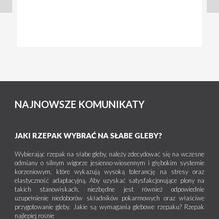
NAJNOWSZE KOMUNIKATY
JAKI RZEPAK WYBRAĆ NA SŁABE GLEBY?
Wybierając rzepak na słabe gleby, należy zdecydować się na wczesne
odmiany o silnym wigorze jesienno-wiosennym i głębokim systemie
korzeniowym, które wykazują wysoką tolerancję na stresy oraz
elastyczność adaptacyjną. Aby uzyskać satysfakcjonujące plony na
takich stanowiskach, niezbędne jest również odpowiednie
uzupełnienie niedoborów składników pokarmowych oraz właściwe
przygotowanie gleby. Jakie są wymagania glebowe rzepaku? Rzepak
najlepiej rośnie