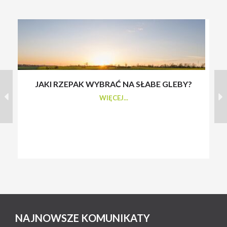
JAKI RZEPAK WYBRAĆ NA SŁABE GLEBY?
S
WIĘCEJ...
NAJNOWSZE KOMUNIKATY