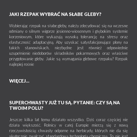
JAKI RZEPAK WYBRAĆ NA SŁABE GLEBY?
Wybierając rzepak na słabe gleby, należy zdecydować się na wczesne
odmiany o silnym wigorze jesienno-wiosennym i głębokim systemie
korzeniowym, które wykazują wysoką tolerancję na stresy oraz
elastyczność adaptacyjną. Aby uzyskać satysfakcjonujące plony na
takich stanowiskach, niezbędne jest również odpowiednie
uzupełnienie niedoborów składników pokarmowych oraz właściwe
przygotowanie gleby. Jakie są wymagania glebowe rzepaku? Rzepak
najlepiej rośnie
WIĘCEJ...
SUPERCHWASTY JUŻ TU SĄ. PYTANIE: CZY SĄ NA
TWOIM POLU?
Jeszcze kilka lat temu działało wszystko. Dziś coraz częściej nie
działa większość. Rolnicy w całej Europie mierzą się z nową
rzeczywistością: chwasty odporne na herbicydy, których nie da się
skutecznie zwalczyć standardową technologią chemiczną. To nie jest