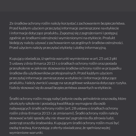
Ze środków ochrony roślin należy korzystać z zachowaniem bezpieczeństwa.
Przed każdym użyciem przeczytaj informacje zamieszczone na etykiecie
i informacje dotyczące produktu. Zapoznaj się z zagrożeniami i postępuj
zgodnie ze środkami ostrożności wymienionymi na etykiecie. Produkt
biobójczy należy używać z zachowaniem szczególnych środków ostrożności.
Przed użyciem należy przeczytać etykietę i ulotkę informacyjną.
Kupujący oświadcza, iż spełnia warunki wymienione w art. 25 ust.3 pkt
5 ustawy z dnia 8 marca 2013 r. o środkach ochrony roślin oraz posiada
przeszkolenie w zakresie stosowania środków ochrony roślin w przypadku
środków dla użytkowników profesjonalnych. Przed każdym użyciem
przeczytaj informacje zamieszczone w etykiecie i informacje dotyczące
produktu. Należy zwrócić uwagę na szczegółowe wskazania dotyczące ryzyka.
Należy stosować się do zasad bezpieczeństwa zawartych w etykiecie.
Środki ochrony roślin mogą nabyć jedynie osoby pełnoletnie oraz osoby, które
ukończyły szkolenie i posiadają kwalifikacje wymagane dla osób
nabywających środki ochrony roślin (art. 28 ustawy o środkach ochrony
roślin z dnia 8 marca 2013 r. ze zmianami). Środki ochrony roślin należy
stosować w taki sposób, aby nie stwarzać zagrożenia dla zdrowia ludzi,
zwierząt oraz dla środowiska. Kupującym środki ochrony roślin musi być
osobą trzeźwą. Korzystając z oferty oświadczasz, że spełniasz wyżej
wymienione warunki.