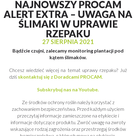
NAJNOWSZY PROCAM
ALERT EXTRA – UWAGA NA
ŚLIMAKI W UPRAWIE
RZEPAKU
27 SIERPNIA 2021
Bądźcie czujni, zalecamy monitoring plantacji pod
kątem ślimaków.
Chcesz wiedzieć więcej na temat uprawy rzepaku? Już
dziś
skontaktuj się z Doradcami PROCAM.
Subskrybuj nas na Youtube.
Ze środków ochrony roślin należy korzystać z
zachowaniem bezpieczeństwa. Przed każdym użyciem
przeczytaj informacje zamieszczone na etykiecie i
informacje dotyczące produktu. Zwróć uwagę na zwroty
wskazujące rodzaj zagrożenia oraz przestrzegaj środków
bezpieczeństwa, o których mowa na etykiecie.