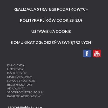
REALIZACJA STRATEGII PODATKOWYCH
POLITYKA PLIKÓW COOKIES (EU)
USTAWIENIA COOKIE
KOMUNIKAT ZGŁOSZEŃ WEWNĘTRZNYCH
FUNGICYDY
HERBICYDY
INSEKTYCYDY
MATERIAŁ SIEWNY
NAWOZY ROLNICZE
BIOSTYMULATORY
ADIUWANTY
ŚRODKI OCHRONY ROŚLIN
KATALOG AGROFAGÓW
PROCAM Polska Sp. z o.o
.