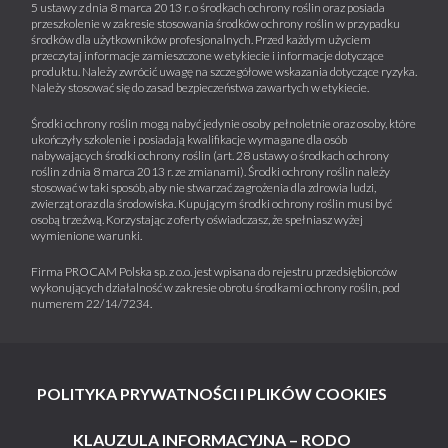
5 ustawy z dnia 8 marca 2013 r. o środkach ochrony roślin oraz posiada
przeszkolenie w zakresie stosowania środków ochrony roślin w przypadku
środków dla użytkowników profesjonalnych. Przed każdym użyciem
przeczytaj informacje zamieszczone w etykiecie i informacje dotyczące
produktu. Należy zwrócić uwagę na szczegółowe wskazania dotyczące ryzyka.
Należy stosować się do zasad bezpieczeństwa zawartych w etykiecie.
Środki ochrony roślin mogą nabyć jedynie osoby pełnoletnie oraz osoby, które
ukończyły szkolenie i posiadają kwalifikacje wymagane dla osób
nabywających środki ochrony roślin (art. 28 ustawy o środkach ochrony
roślin z dnia 8 marca 2013 r. ze zmianami). Środki ochrony roślin należy
stosować w taki sposób, aby nie stwarzać zagrożenia dla zdrowia ludzi,
zwierząt oraz dla środowiska. Kupującym środki ochrony roślin musi być
osobą trzeźwą. Korzystając z oferty oświadczasz, że spełniasz wyżej
wymienione warunki.
Firma PROCAM Polska sp. z o.o. jest wpisana do rejestru przedsiębiorców
wykonujących działalność w zakresie obrotu środkami ochrony roślin, pod
numerem 22/14/7234.
POLITYKA PRYWATNOŚCI I PLIKÓW COOKIES
KLAUZULA INFORMACYJNA – RODO