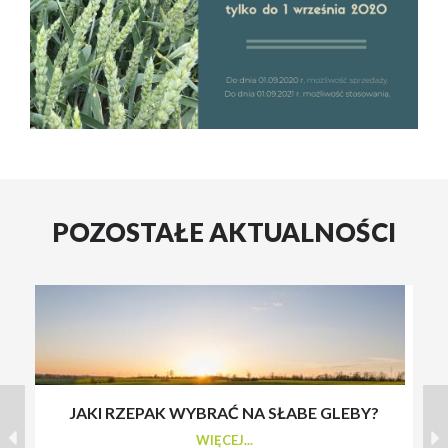
POZOSTAŁE AKTUALNOŚCI
JAKI RZEPAK WYBRAĆ NA SŁABE GLEBY?
S
WIĘCEJ...