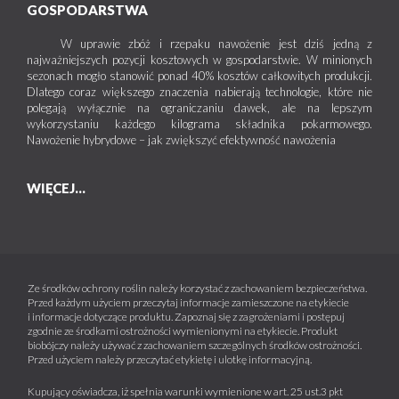
GOSPODARSTWA
W uprawie zbóż i rzepaku nawożenie jest dziś jedną z
najważniejszych pozycji kosztowych w gospodarstwie. W minionych
sezonach mogło stanowić ponad 40% kosztów całkowitych produkcji.
Dlatego coraz większego znaczenia nabierają technologie, które nie
polegają wyłącznie na ograniczaniu dawek, ale na lepszym
wykorzystaniu każdego kilograma składnika pokarmowego.
Nawożenie hybrydowe – jak zwiększyć efektywność nawożenia
WIĘCEJ...
Ze środków ochrony roślin należy korzystać z zachowaniem bezpieczeństwa.
Przed każdym użyciem przeczytaj informacje zamieszczone na etykiecie
i informacje dotyczące produktu. Zapoznaj się z zagrożeniami i postępuj
zgodnie ze środkami ostrożności wymienionymi na etykiecie. Produkt
biobójczy należy używać z zachowaniem szczególnych środków ostrożności.
Przed użyciem należy przeczytać etykietę i ulotkę informacyjną.
Kupujący oświadcza, iż spełnia warunki wymienione w art. 25 ust.3 pkt