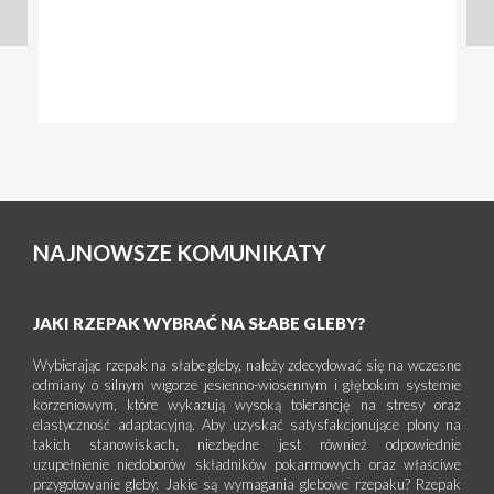
NAJNOWSZE KOMUNIKATY
JAKI RZEPAK WYBRAĆ NA SŁABE GLEBY?
Wybierając rzepak na słabe gleby, należy zdecydować się na wczesne
odmiany o silnym wigorze jesienno-wiosennym i głębokim systemie
korzeniowym, które wykazują wysoką tolerancję na stresy oraz
elastyczność adaptacyjną. Aby uzyskać satysfakcjonujące plony na
takich stanowiskach, niezbędne jest również odpowiednie
uzupełnienie niedoborów składników pokarmowych oraz właściwe
przygotowanie gleby. Jakie są wymagania glebowe rzepaku? Rzepak