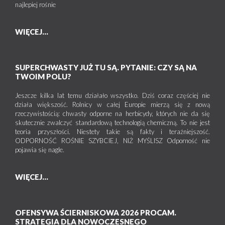
najlepiej rośnie
WIĘCEJ...
SUPERCHWASTY JUŻ TU SĄ. PYTANIE: CZY SĄ NA
TWOIM POLU?
Jeszcze kilka lat temu działało wszystko. Dziś coraz częściej nie
działa większość. Rolnicy w całej Europie mierzą się z nową
rzeczywistością: chwasty odporne na herbicydy, których nie da się
skutecznie zwalczyć standardową technologią chemiczną. To nie jest
teoria przyszłości. Niestety takie są fakty i teraźniejszość.
ODPORNOŚĆ ROŚNIE SZYBCIEJ, NIŻ MYŚLISZ Odporność nie
pojawia się nagle.
WIĘCEJ...
OFENSYWA ŚCIERNISKOWA 2026 PROCAM.
STRATEGIA DLA NOWOCZESNEGO