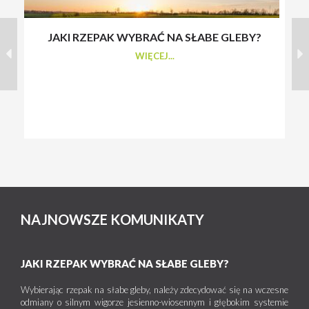
JAKI RZEPAK WYBRAĆ NA SŁABE GLEBY?
S
WIĘCEJ...
NAJNOWSZE KOMUNIKATY
JAKI RZEPAK WYBRAĆ NA SŁABE GLEBY?
Wybierając rzepak na słabe gleby, należy zdecydować się na wczesne
odmiany o silnym wigorze jesienno-wiosennym i głębokim systemie