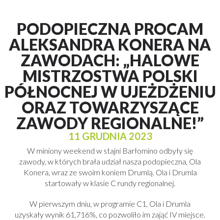
PODOPIECZNA PROCAM
ALEKSANDRA KONERA NA
ZAWODACH: „HALOWE
MISTRZOSTWA POLSKI
PÓŁNOCNEJ W UJEŻDŻENIU
ORAZ TOWARZYSZĄCE
ZAWODY REGIONALNE!”
11 GRUDNIA 2023
W miniony weekend w stajni Barłomino odbyły się
zawody, w których brała udział nasza podopieczna, Ola
Konera, wraz ze swoim koniem Drumlą. Ola i Drumla
startowały w klasie C rundy regionalnej.
W pierwszym dniu, w programie C1, Ola i Drumla
uzyskały wynik 61,716%, co pozwoliło im zająć IV miejsce.