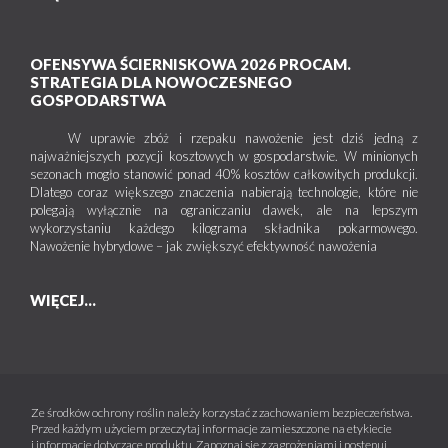
OFENSYWA ŚCIERNISKOWA 2026 PROCAM.
STRATEGIA DLA NOWOCZESNEGO
GOSPODARSTWA
W uprawie zbóż i rzepaku nawożenie jest dziś jedną z
najważniejszych pozycji kosztowych w gospodarstwie. W minionych
sezonach mogło stanowić ponad 40% kosztów całkowitych produkcji.
Dlatego coraz większego znaczenia nabierają technologie, które nie
polegają wyłącznie na ograniczaniu dawek, ale na lepszym
wykorzystaniu każdego kilograma składnika pokarmowego.
Nawożenie hybrydowe – jak zwiększyć efektywność nawożenia
WIĘCEJ...
Ze środków ochrony roślin należy korzystać z zachowaniem bezpieczeństwa.
Przed każdym użyciem przeczytaj informacje zamieszczone na etykiecie
i informacje dotyczące produktu. Zapoznaj się z zagrożeniami i postępuj