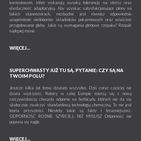
korzeniowym, które wykazują wysoką tolerancję na stresy oraz
elastyczność adaptacyjną. Aby uzyskać satysfakcjonujące plony na
takich stanowiskach, niezbędne jest również odpowiednie
uzupełnienie niedoborów składników pokarmowych oraz właściwe
przygotowanie gleby. Jakie są wymagania glebowe rzepaku? Rzepak
najlepiej rośnie
WIĘCEJ...
SUPERCHWASTY JUŻ TU SĄ. PYTANIE: CZY SĄ NA
TWOIM POLU?
Jeszcze kilka lat temu działało wszystko. Dziś coraz częściej nie
działa większość. Rolnicy w całej Europie mierzą się z nową
rzeczywistością: chwasty odporne na herbicydy, których nie da się
skutecznie zwalczyć standardową technologią chemiczną. To nie jest
teoria przyszłości. Niestety takie są fakty i teraźniejszość.
ODPORNOŚĆ ROŚNIE SZYBCIEJ, NIŻ MYŚLISZ Odporność nie
pojawia się nagle.
WIĘCEJ...