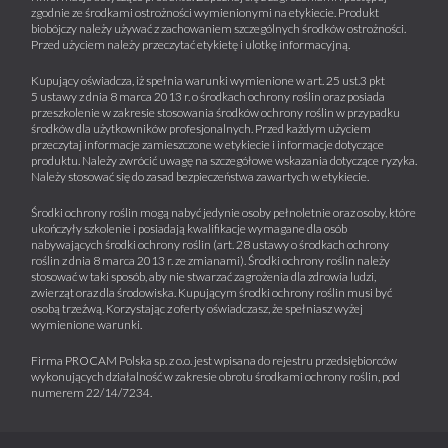
zgodnie ze środkami ostrożności wymienionymi na etykiecie. Produkt
biobójczy należy używać z zachowaniem szczególnych środków ostrożności.
Przed użyciem należy przeczytać etykietę i ulotkę informacyjną.
Kupujący oświadcza, iż spełnia warunki wymienione w art. 25 ust.3 pkt
5 ustawy z dnia 8 marca 2013 r. o środkach ochrony roślin oraz posiada
przeszkolenie w zakresie stosowania środków ochrony roślin w przypadku
środków dla użytkowników profesjonalnych. Przed każdym użyciem
przeczytaj informacje zamieszczone w etykiecie i informacje dotyczące
produktu. Należy zwrócić uwagę na szczegółowe wskazania dotyczące ryzyka.
Należy stosować się do zasad bezpieczeństwa zawartych w etykiecie.
Środki ochrony roślin mogą nabyć jedynie osoby pełnoletnie oraz osoby, które
ukończyły szkolenie i posiadają kwalifikacje wymagane dla osób
nabywających środki ochrony roślin (art. 28 ustawy o środkach ochrony
roślin z dnia 8 marca 2013 r. ze zmianami). Środki ochrony roślin należy
stosować w taki sposób, aby nie stwarzać zagrożenia dla zdrowia ludzi,
zwierząt oraz dla środowiska. Kupującym środki ochrony roślin musi być
osobą trzeźwą. Korzystając z oferty oświadczasz, że spełniasz wyżej
wymienione warunki.
Firma PROCAM Polska sp. z o.o. jest wpisana do rejestru przedsiębiorców
wykonujących działalność w zakresie obrotu środkami ochrony roślin, pod
numerem 22/14/7234.