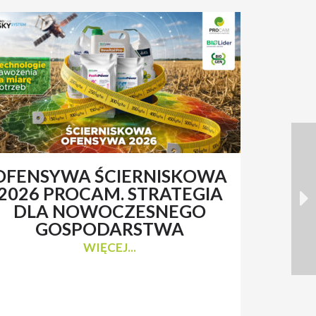
OFENSYWA ŚCIERNISKOWA
RENAT
2026 PROCAM. STRATEGIA
Z 
DLA NOWOCZESNEGO
N
GOSPODARSTWA
WIĘCEJ...