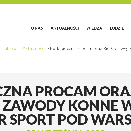
O NAS
AKTUALNOŚCI
WIEDZA
LUDZIE
tualności
>
Aktualności
>
Podopieczna Procam oraz Bio-Gen wygr
CZNA PROCAM ORAZ
ZAWODY KONNE 
R SPORT POD WAR