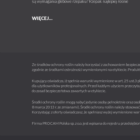
są wymagania glebowe rzepaku? Rzepak najlepiej rośnie
WIĘCEJ...
Ze środków ochrony roślin należy korzystać z zachowaniem bezpiecze
zgodnie ze środkami ostrożności wymienionymi na etykiecie. Produkt
Kupujący oświadcza, iż spełnia warunki wymienione w art. 25 ust.3 p
dla użytkowników profesjonalnych. Przed każdym użyciem przeczytaj 
do zasad bezpieczeństwa zawartych w etykiecie.
Środki ochrony roślin mogą nabyć jedynie osoby pełnoletnie oraz osob
8 marca 2013 r. ze zmianami). Środki ochrony roślin należy stosować 
Korzystając z oferty oświadczasz, że spełniasz wyżej wymienione war
Firma PROCAM Polska sp. z o.o. jest wpisana do rejestru przedsięb