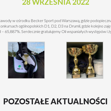
28 WRZEŚNIA 2022
ę zawody w ośrodku Becker Sport pod Warszawą, gdzie podopie
nkursach ogólnopolskich D1, D2, D3 na Drumli, gdzie kolejno zajęła 
 – 65,887%. Serdecznie gratulujemy Oli wspaniałych występów i ży
POZOSTAŁE AKTUALNOŚCI