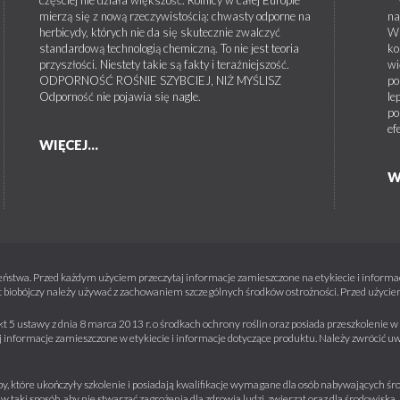
mierzą się z nową rzeczywistością: chwasty odporne na
na
herbicydy, których nie da się skutecznie zwalczyć
W 
standardową technologią chemiczną. To nie jest teoria
ko
przyszłości. Niestety takie są fakty i teraźniejszość.
wi
ODPORNOŚĆ ROŚNIE SZYBCIEJ, NIŻ MYŚLISZ
po
Odporność nie pojawia się nagle.
le
po
ef
WIĘCEJ...
W
ństwa. Przed każdym użyciem przeczytaj informacje zamieszczone na etykiecie i informacj
 biobójczy należy używać z zachowaniem szczególnych środków ostrożności. Przed użyciem 
kt 5 ustawy z dnia 8 marca 2013 r. o środkach ochrony roślin oraz posiada przeszkolenie
informacje zamieszczone w etykiecie i informacje dotyczące produktu. Należy zwrócić u
y, które ukończyły szkolenie i posiadają kwalifikacje wymagane dla osób nabywających środ
w taki sposób, aby nie stwarzać zagrożenia dla zdrowia ludzi, zwierząt oraz dla środowisk