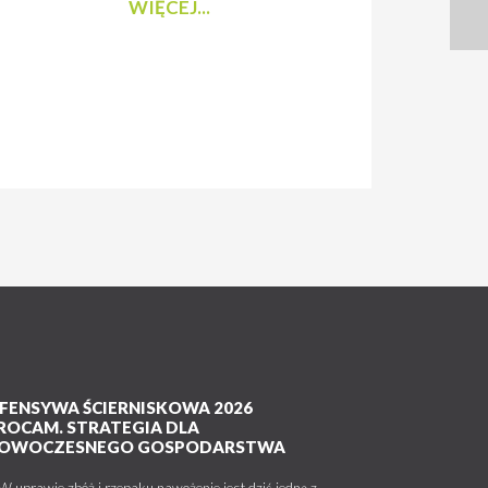
WIĘCEJ...
FENSYWA ŚCIERNISKOWA 2026
ROCAM. STRATEGIA DLA
OWOCZESNEGO GOSPODARSTWA
uprawie zbóż i rzepaku nawożenie jest dziś jedną z