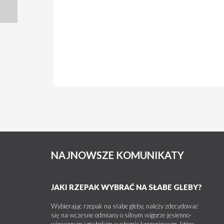
NAJNOWSZE KOMUNIKATY
JAKI RZEPAK WYBRAĆ NA SŁABE GLEBY?
Wybierając rzepak na słabe gleby, należy zdecydować
się na wczesne odmiany o silnym wigorze jesienno-
wiosennym i głębokim systemie korzeniowym, które