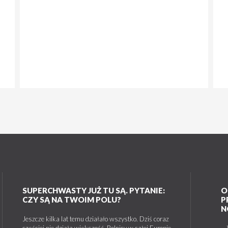
SUPERCHWASTY JUŻ TU SĄ. PYTANIE:
O
CZY SĄ NA TWOIM POLU?
P
N
Jeszcze kilka lat temu działało wszystko. Dziś coraz
częściej nie działa większość. Rolnicy w całej Europie
W 