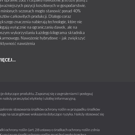
jważniejszych pozycji kosztowych w gospodarstwie.
minionych sezonach mogło stanowić ponad 40%
sztów całkowitych produkcji. Dlatego coraz
ększego znaczenia nabierają technologie, które nie
legają wyłącznie na ograniczaniu dawek, ale na
pszym wykorzystaniu każdego kilograma składnika
karmowego. Nawożenie hybrydowe – jak zwiększyć
ektywność nawożenia
IĘCEJ...
e dotyczące produktu. Zapoznaj się z zagrożeniami i postępuj
należy przeczytać etykietę i ulotkę informacyjną.
 w zakresie stosowania środków ochrony roślin w przypadku środków
wagę na szczegółowe wskazania dotyczące ryzyka. Należy stosować się
ki ochrony roślin (art. 28 ustawy o środkach ochrony roślin z dnia
a. Kupującym środki ochrony roślin musi być osobą trzeźwą.