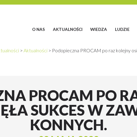
O NAS
AKTUALNOŚCI
WIEDZA
LUDZIE
tualności
>
Aktualności
>
Podopieczna PROCAM po raz kolejny os
ZNA PROCAM PO RA
ĘŁA SUKCES W Z
KONNYCH.