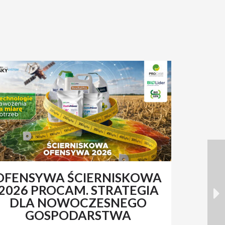
OFENSYWA ŚCIERNISKOWA
RENAT
2026 PROCAM. STRATEGIA
Z 
DLA NOWOCZESNEGO
N
GOSPODARSTWA