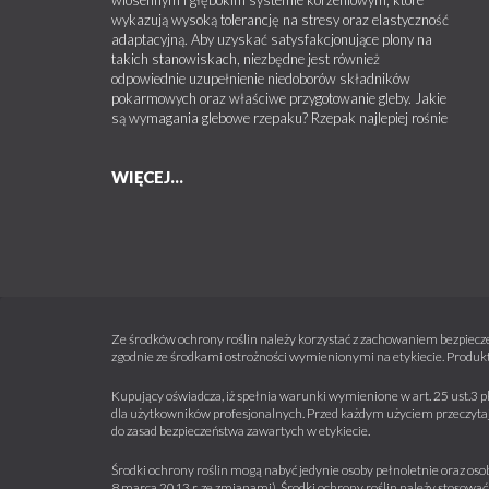
wykazują wysoką tolerancję na stresy oraz elastyczność
adaptacyjną. Aby uzyskać satysfakcjonujące plony na
takich stanowiskach, niezbędne jest również
odpowiednie uzupełnienie niedoborów składników
pokarmowych oraz właściwe przygotowanie gleby. Jakie
są wymagania glebowe rzepaku? Rzepak najlepiej rośnie
WIĘCEJ...
Ze środków ochrony roślin należy korzystać z zachowaniem bezpiecze
zgodnie ze środkami ostrożności wymienionymi na etykiecie. Produkt
Kupujący oświadcza, iż spełnia warunki wymienione w art. 25 ust.3 p
dla użytkowników profesjonalnych. Przed każdym użyciem przeczytaj 
do zasad bezpieczeństwa zawartych w etykiecie.
Środki ochrony roślin mogą nabyć jedynie osoby pełnoletnie oraz osob
8 marca 2013 r. ze zmianami). Środki ochrony roślin należy stosować 