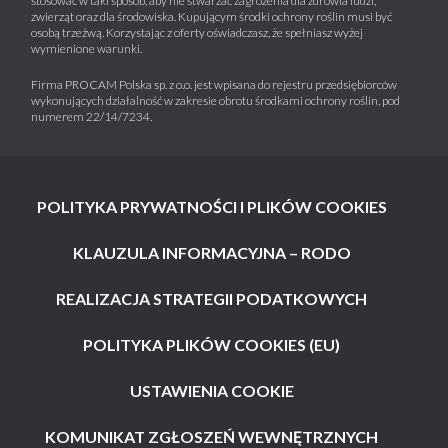
stosować w taki sposób, aby nie stwarzać zagrożenia dla zdrowia ludzi,
zwierząt oraz dla środowiska. Kupującym środki ochrony roślin musi być
osobą trzeźwą. Korzystając z oferty oświadczasz, że spełniasz wyżej
wymienione warunki.
Firma PROCAM Polska sp. z o.o. jest wpisana do rejestru przedsiębiorców
wykonujących działalność w zakresie obrotu środkami ochrony roślin, pod
numerem 22/14/7234.
POLITYKA PRYWATNOŚCI I PLIKÓW COOKIES
KLAUZULA INFORMACYJNA – RODO
REALIZACJA STRATEGII PODATKOWYCH
POLITYKA PLIKÓW COOKIES (EU)
USTAWIENIA COOKIE
KOMUNIKAT ZGŁOSZEŃ WEWNĘTRZNYCH