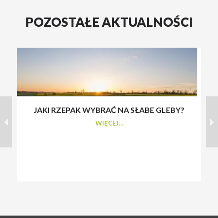
POZOSTAŁE AKTUALNOŚCI
JAKI RZEPAK WYBRAĆ NA SŁABE GLEBY?
S
WIĘCEJ...