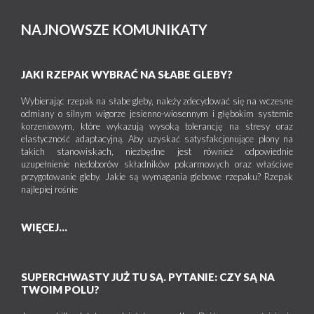
NAJNOWSZE KOMUNIKATY
JAKI RZEPAK WYBRAĆ NA SŁABE GLEBY?
Wybierając rzepak na słabe gleby, należy zdecydować się na wczesne
odmiany o silnym wigorze jesienno-wiosennym i głębokim systemie
korzeniowym, które wykazują wysoką tolerancję na stresy oraz
elastyczność adaptacyjną. Aby uzyskać satysfakcjonujące plony na
takich stanowiskach, niezbędne jest również odpowiednie
uzupełnienie niedoborów składników pokarmowych oraz właściwe
przygotowanie gleby. Jakie są wymagania glebowe rzepaku? Rzepak
najlepiej rośnie
WIĘCEJ...
SUPERCHWASTY JUŻ TU SĄ. PYTANIE: CZY SĄ NA
TWOIM POLU?