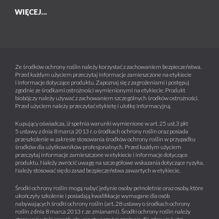
WIĘCEJ...
Ze środków ochrony roślin należy korzystać z zachowaniem bezpieczeństwa.
Przed każdym użyciem przeczytaj informacje zamieszczone na etykiecie
i informacje dotyczące produktu. Zapoznaj się z zagrożeniami i postępuj
zgodnie ze środkami ostrożności wymienionymi na etykiecie. Produkt
biobójczy należy używać z zachowaniem szczególnych środków ostrożności.
Przed użyciem należy przeczytać etykietę i ulotkę informacyjną.
Kupujący oświadcza, iż spełnia warunki wymienione w art. 25 ust.3 pkt
5 ustawy z dnia 8 marca 2013 r. o środkach ochrony roślin oraz posiada
przeszkolenie w zakresie stosowania środków ochrony roślin w przypadku
środków dla użytkowników profesjonalnych. Przed każdym użyciem
przeczytaj informacje zamieszczone w etykiecie i informacje dotyczące
produktu. Należy zwrócić uwagę na szczegółowe wskazania dotyczące ryzyka.
Należy stosować się do zasad bezpieczeństwa zawartych w etykiecie.
Środki ochrony roślin mogą nabyć jedynie osoby pełnoletnie oraz osoby, które
ukończyły szkolenie i posiadają kwalifikacje wymagane dla osób
nabywających środki ochrony roślin (art. 28 ustawy o środkach ochrony
roślin z dnia 8 marca 2013 r. ze zmianami). Środki ochrony roślin należy