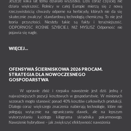
Jeszcze kilka lat temu działało wszystko. Dziś coraz częściej nie
działa większość. Rolnicy w całej Europie mierzą się z nową
rzeczywistością: chwasty odporne na herbicydy, których nie da się
skutecznie zwalczyć standardową technologią chemiczną. To nie jest
teoria przyszłości. Niestety takie są fakty i teraźniejszość.
ODPORNOŚĆ ROŚNIE SZYBCIEJ, NIŻ MYŚLISZ Odporność nie
pojawia się nagle.
WIĘCEJ...
OFENSYWA ŚCIERNISKOWA 2026 PROCAM.
STRATEGIA DLA NOWOCZESNEGO
GOSPODARSTWA
W uprawie zbóż i rzepaku nawożenie jest dziś jedną z
najważniejszych pozycji kosztowych w gospodarstwie. W minionych
sezonach mogło stanowić ponad 40% kosztów całkowitych produkcji.
Dlatego coraz większego znaczenia nabierają technologie, które nie
polegają wyłącznie na ograniczaniu dawek, ale na lepszym
wykorzystaniu każdego kilograma składnika pokarmowego.
Nawożenie hybrydowe – jak zwiększyć efektywność nawożenia