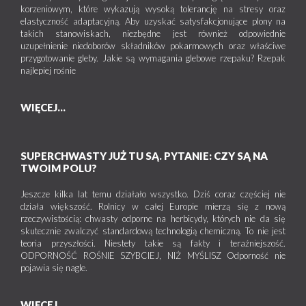
korzeniowym, które wykazują wysoką tolerancję na stresy oraz
elastyczność adaptacyjną. Aby uzyskać satysfakcjonujące plony na
takich stanowiskach, niezbędne jest również odpowiednie
uzupełnienie niedoborów składników pokarmowych oraz właściwe
przygotowanie gleby. Jakie są wymagania glebowe rzepaku? Rzepak
najlepiej rośnie
WIĘCEJ...
SUPERCHWASTY JUŻ TU SĄ. PYTANIE: CZY SĄ NA
TWOIM POLU?
Jeszcze kilka lat temu działało wszystko. Dziś coraz częściej nie
działa większość. Rolnicy w całej Europie mierzą się z nową
rzeczywistością: chwasty odporne na herbicydy, których nie da się
skutecznie zwalczyć standardową technologią chemiczną. To nie jest
teoria przyszłości. Niestety takie są fakty i teraźniejszość.
ODPORNOŚĆ ROŚNIE SZYBCIEJ, NIŻ MYŚLISZ Odporność nie
pojawia się nagle.
WIĘCEJ...