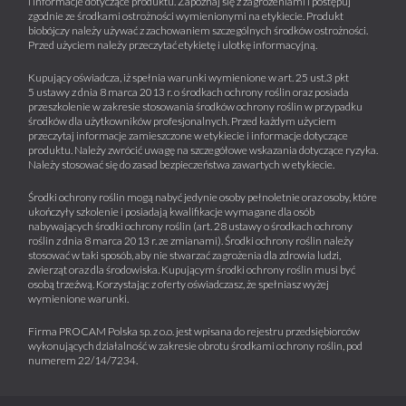
i informacje dotyczące produktu. Zapoznaj się z zagrożeniami i postępuj
zgodnie ze środkami ostrożności wymienionymi na etykiecie. Produkt
biobójczy należy używać z zachowaniem szczególnych środków ostrożności.
Przed użyciem należy przeczytać etykietę i ulotkę informacyjną.
Kupujący oświadcza, iż spełnia warunki wymienione w art. 25 ust.3 pkt
5 ustawy z dnia 8 marca 2013 r. o środkach ochrony roślin oraz posiada
przeszkolenie w zakresie stosowania środków ochrony roślin w przypadku
środków dla użytkowników profesjonalnych. Przed każdym użyciem
przeczytaj informacje zamieszczone w etykiecie i informacje dotyczące
produktu. Należy zwrócić uwagę na szczegółowe wskazania dotyczące ryzyka.
Należy stosować się do zasad bezpieczeństwa zawartych w etykiecie.
Środki ochrony roślin mogą nabyć jedynie osoby pełnoletnie oraz osoby, które
ukończyły szkolenie i posiadają kwalifikacje wymagane dla osób
nabywających środki ochrony roślin (art. 28 ustawy o środkach ochrony
roślin z dnia 8 marca 2013 r. ze zmianami). Środki ochrony roślin należy
stosować w taki sposób, aby nie stwarzać zagrożenia dla zdrowia ludzi,
zwierząt oraz dla środowiska. Kupującym środki ochrony roślin musi być
osobą trzeźwą. Korzystając z oferty oświadczasz, że spełniasz wyżej
wymienione warunki.
Firma PROCAM Polska sp. z o.o. jest wpisana do rejestru przedsiębiorców
wykonujących działalność w zakresie obrotu środkami ochrony roślin, pod
numerem 22/14/7234.