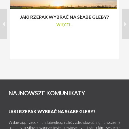
JAKI RZEPAK WYBRAĆ NA SŁABE GLEBY?
S
WIĘCEJ...
NAJNOWSZE KOMUNIKATY
JAKI RZEPAK WYBRAĆ NA SŁABE GLEBY?
Wybierając rzepak na słabe gleby, należy zdecydować się na wczesne
odmiany o silnym wigorze jesienno-wiosennym i głębokim systemie