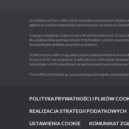
Ze środków ochrony roślin należy korzystać z zachowaniem bezpiecze
zgodnie ze środkami ostrożności wymienionymi na etykiecie. Produkt
Kupujący oświadcza, iż spełnia warunki wymienione w art. 25 ust.3 p
dla użytkowników profesjonalnych. Przed każdym użyciem przeczytaj 
do zasad bezpieczeństwa zawartych w etykiecie.
Środki ochrony roślin mogą nabyć jedynie osoby pełnoletnie oraz osob
8 marca 2013 r. ze zmianami). Środki ochrony roślin należy stosować 
Korzystając z oferty oświadczasz, że spełniasz wyżej wymienione war
Firma PROCAM Polska sp. z o.o. jest wpisana do rejestru przedsięb
POLITYKA PRYWATNOŚCI I PLIKÓW COOK
REALIZACJA STRATEGII PODATKOWYCH
USTAWIENIA COOKIE
KOMUNIKAT ZG