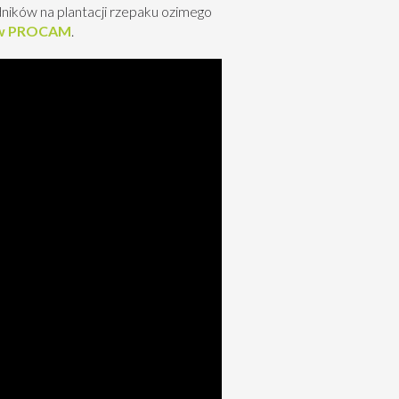
ików na plantacji rzepaku ozimego
w PROCAM
.