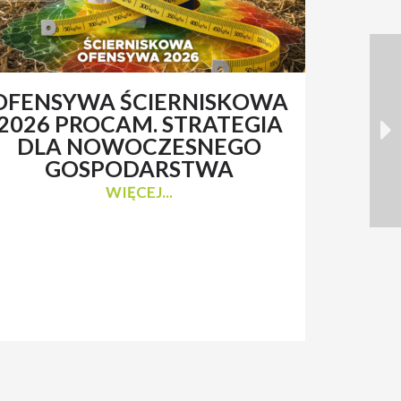
OFENSYWA ŚCIERNISKOWA
RENAT
2026 PROCAM. STRATEGIA
Z 
DLA NOWOCZESNEGO
N
GOSPODARSTWA
WIĘCEJ...