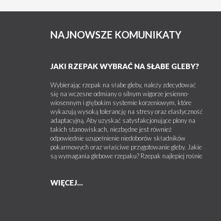
NAJNOWSZE KOMUNIKATY
JAKI RZEPAK WYBRAĆ NA SŁABE GLEBY?
Wybierając rzepak na słabe gleby, należy zdecydować
się na wczesne odmiany o silnym wigorze jesienno-
wiosennym i głębokim systemie korzeniowym, które
wykazują wysoką tolerancję na stresy oraz elastyczność
adaptacyjną. Aby uzyskać satysfakcjonujące plony na
takich stanowiskach, niezbędne jest również
odpowiednie uzupełnienie niedoborów składników
pokarmowych oraz właściwe przygotowanie gleby. Jakie
są wymagania glebowe rzepaku? Rzepak najlepiej rośnie
WIĘCEJ...