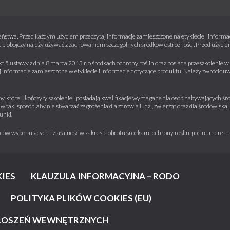
ństwa. Przed każdym użyciem przeczytaj informacje zamieszczone na etykiecie i informacj
 biobójczy należy używać z zachowaniem szczególnych środków ostrożności. Przed użyciem 
kt 5 ustawy z dnia 8 marca 2013 r. o środkach ochrony roślin oraz posiada przeszkolenie
informacje zamieszczone w etykiecie i informacje dotyczące produktu. Należy zwrócić u
y, które ukończyły szkolenie i posiadają kwalifikacje wymagane dla osób nabywających środ
w taki sposób, aby nie stwarzać zagrożenia dla zdrowia ludzi, zwierząt oraz dla środowisk
unki.
iorców wykonujących działalność w zakresie obrotu środkami ochrony roślin, pod numere
IES
KLAUZULA INFORMACYJNA – RODO
POLITYKA PLIKÓW COOKIES (EU)
ŁOSZEŃ WEWNĘTRZNYCH