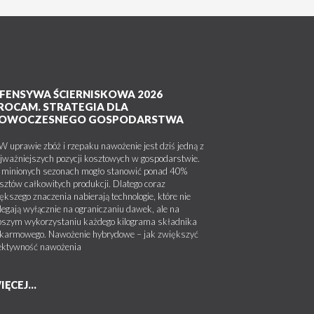
FENSYWA ŚCIERNISKOWA 2026
ROCAM. STRATEGIA DLA
OWOCZESNEGO GOSPODARSTWA
uprawie zbóż i rzepaku nawożenie jest dziś jedną z
jważniejszych pozycji kosztowych w gospodarstwie.
minionych sezonach mogło stanowić ponad 40%
sztów całkowitych produkcji. Dlatego coraz
ększego znaczenia nabierają technologie, które nie
legają wyłącznie na ograniczaniu dawek, ale na
pszym wykorzystaniu każdego kilograma składnika
karmowego. Nawożenie hybrydowe – jak zwiększyć
ektywność nawożenia
IĘCEJ...