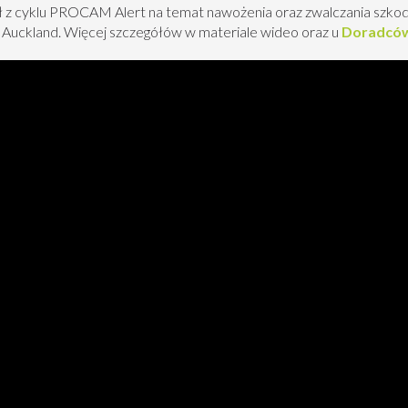
 z cyklu PROCAM Alert na temat nawożenia oraz zwalczania szkodn
Auckland. Więcej szczegółów w materiale wideo oraz u
Doradcó