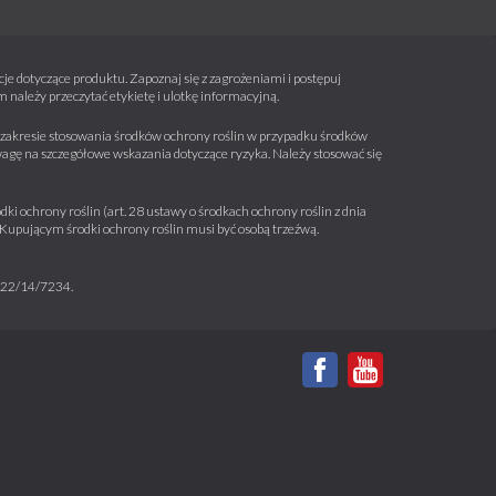
e dotyczące produktu. Zapoznaj się z zagrożeniami i postępuj
należy przeczytać etykietę i ulotkę informacyjną.
 w zakresie stosowania środków ochrony roślin w przypadku środków
wagę na szczegółowe wskazania dotyczące ryzyka. Należy stosować się
ki ochrony roślin (art. 28 ustawy o środkach ochrony roślin z dnia
a. Kupującym środki ochrony roślin musi być osobą trzeźwą.
m 22/14/7234.