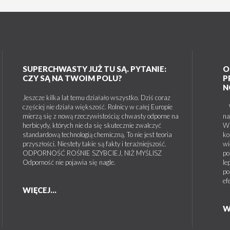
SUPERCHWASTY JUŻ TU SĄ. PYTANIE:
O
CZY SĄ NA TWOIM POLU?
P
N
Jeszcze kilka lat temu działało wszystko. Dziś coraz
częściej nie działa większość. Rolnicy w całej Europie
W 
mierzą się z nową rzeczywistością: chwasty odporne na
na
herbicydy, których nie da się skutecznie zwalczyć
W 
standardową technologią chemiczną. To nie jest teoria
ko
przyszłości. Niestety takie są fakty i teraźniejszość.
wi
ODPORNOŚĆ ROŚNIE SZYBCIEJ, NIŻ MYŚLISZ
po
Odporność nie pojawia się nagle.
le
po
ef
WIĘCEJ...
W