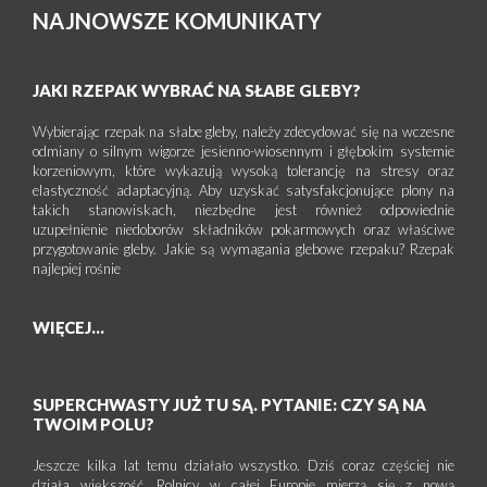
NAJNOWSZE KOMUNIKATY
JAKI RZEPAK WYBRAĆ NA SŁABE GLEBY?
Wybierając rzepak na słabe gleby, należy zdecydować się na wczesne
odmiany o silnym wigorze jesienno-wiosennym i głębokim systemie
korzeniowym, które wykazują wysoką tolerancję na stresy oraz
elastyczność adaptacyjną. Aby uzyskać satysfakcjonujące plony na
takich stanowiskach, niezbędne jest również odpowiednie
uzupełnienie niedoborów składników pokarmowych oraz właściwe
przygotowanie gleby. Jakie są wymagania glebowe rzepaku? Rzepak
najlepiej rośnie
WIĘCEJ...
SUPERCHWASTY JUŻ TU SĄ. PYTANIE: CZY SĄ NA
TWOIM POLU?
Jeszcze kilka lat temu działało wszystko. Dziś coraz częściej nie
działa większość. Rolnicy w całej Europie mierzą się z nową