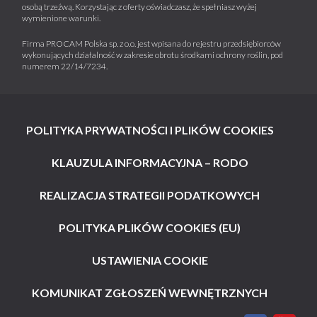
osobą trzeźwą. Korzystając z oferty oświadczasz, że spełniasz wyżej
wymienione warunki.
Firma PROCAM Polska sp. z o.o. jest wpisana do rejestru przedsiębiorców
wykonujących działalność w zakresie obrotu środkami ochrony roślin, pod
numerem 22/14/7234.
POLITYKA PRYWATNOŚCI I PLIKÓW COOKIES
KLAUZULA INFORMACYJNA – RODO
REALIZACJA STRATEGII PODATKOWYCH
POLITYKA PLIKÓW COOKIES (EU)
USTAWIENIA COOKIE
KOMUNIKAT ZGŁOSZEŃ WEWNĘTRZNYCH