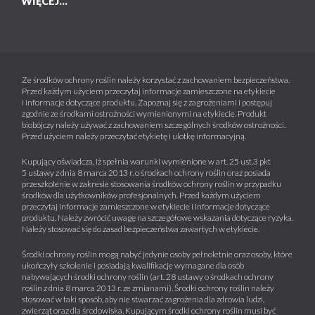
WIĘCEJ...
Ze środków ochrony roślin należy korzystać z zachowaniem bezpieczeństwa.
Przed każdym użyciem przeczytaj informacje zamieszczone na etykiecie
i informacje dotyczące produktu. Zapoznaj się z zagrożeniami i postępuj
zgodnie ze środkami ostrożności wymienionymi na etykiecie. Produkt
biobójczy należy używać z zachowaniem szczególnych środków ostrożności.
Przed użyciem należy przeczytać etykietę i ulotkę informacyjną.
Kupujący oświadcza, iż spełnia warunki wymienione w art. 25 ust.3 pkt
5 ustawy z dnia 8 marca 2013 r. o środkach ochrony roślin oraz posiada
przeszkolenie w zakresie stosowania środków ochrony roślin w przypadku
środków dla użytkowników profesjonalnych. Przed każdym użyciem
przeczytaj informacje zamieszczone w etykiecie i informacje dotyczące
produktu. Należy zwrócić uwagę na szczegółowe wskazania dotyczące ryzyka.
Należy stosować się do zasad bezpieczeństwa zawartych w etykiecie.
Środki ochrony roślin mogą nabyć jedynie osoby pełnoletnie oraz osoby, które
ukończyły szkolenie i posiadają kwalifikacje wymagane dla osób
nabywających środki ochrony roślin (art. 28 ustawy o środkach ochrony
roślin z dnia 8 marca 2013 r. ze zmianami). Środki ochrony roślin należy
stosować w taki sposób, aby nie stwarzać zagrożenia dla zdrowia ludzi,
zwierząt oraz dla środowiska. Kupującym środki ochrony roślin musi być