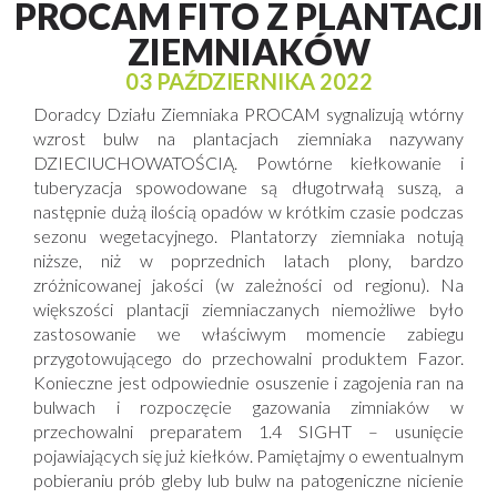
PROCAM FITO Z PLANTACJI
ZIEMNIAKÓW
03 PAŹDZIERNIKA 2022
Doradcy Działu Ziemniaka PROCAM sygnalizują wtórny
wzrost bulw na plantacjach ziemniaka nazywany
DZIECIUCHOWATOŚCIĄ. Powtórne kiełkowanie i
tuberyzacja spowodowane są długotrwałą suszą, a
następnie dużą ilością opadów w krótkim czasie podczas
sezonu wegetacyjnego. Plantatorzy ziemniaka notują
niższe, niż w poprzednich latach plony, bardzo
zróżnicowanej jakości (w zależności od regionu). Na
większości plantacji ziemniaczanych niemożliwe było
zastosowanie we właściwym momencie zabiegu
przygotowującego do przechowalni produktem Fazor.
Konieczne jest odpowiednie osuszenie i zagojenia ran na
bulwach i rozpoczęcie gazowania zimniaków w
przechowalni preparatem 1.4 SIGHT – usunięcie
pojawiających się już kiełków. Pamiętajmy o ewentualnym
pobieraniu prób gleby lub bulw na patogeniczne nicienie