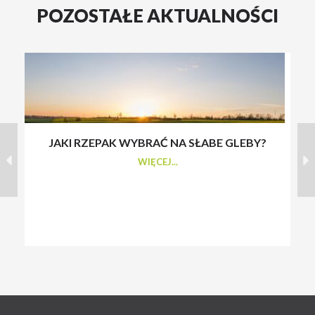
POZOSTAŁE AKTUALNOŚCI
JAKI RZEPAK WYBRAĆ NA SŁABE GLEBY?
S
WIĘCEJ...