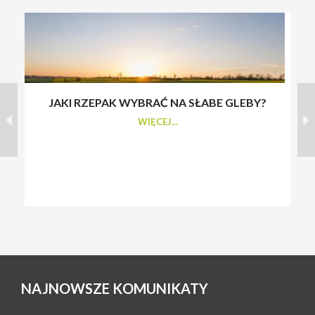
JAKI RZEPAK WYBRAĆ NA SŁABE GLEBY?
S
WIĘCEJ...
NAJNOWSZE KOMUNIKATY