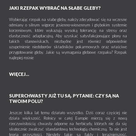
JAKI RZEPAK WYBRAĆ NA SŁABE GLEBY?
Wybierając rzepak na słabe gleby, należy zdecydować się na wczesne
odmiany o silnym wigorze jesienno-wiosennym i głębokim systemie
korzeniowym, które wykazują wysoką tolerancję na stresy oraz
elastyczność adaptacyjną. Aby uzyskać satysfakcjonujące plony na
takich stanowiskach, niezbędne jest również odpowiednie
uzupełnienie niedoborów składników pokarmowych oraz właściwe
przygotowanie gleby. Jakie są wymagania glebowe rzepaku? Rzepak
najlepiej rośnie
WIĘCEJ...
SUPERCHWASTY JUŻ TU SĄ. PYTANIE: CZY SĄ NA
TWOIM POLU?
Jeszcze kilka lat temu działało wszystko. Dziś coraz częściej nie
działa większość. Rolnicy w całej Europie mierzą się z nową
rzeczywistością: chwasty odporne na herbicydy, których nie da się
skutecznie zwalczyć standardową technologią chemiczną. To nie jest
teoria przyszłości. Niestety takie są fakty i teraźniejszość.