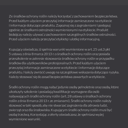
Ze środków ochrony roślin należy korzystać z zachowaniem bezpieczeństwa.
Przed każdym użyciem przeczytaj informacje zamieszczone na etykiecie
i informacje dotyczące produktu. Zapoznaj się z zagrożeniami i postępuj
zgodnie ze środkami ostrożności wymienionymi na etykiecie. Produkt
biobójczy należy używać z zachowaniem szczególnych środków ostrożności.
Przed użyciem należy przeczytać etykietę i ulotkę informacyjną.
Kupujący oświadcza, iż spełnia warunki wymienione w art. 25 ust.3 pkt
5 ustawy z dnia 8 marca 2013 r. o środkach ochrony roślin oraz posiada
przeszkolenie w zakresie stosowania środków ochrony roślin w przypadku
środków dla użytkowników profesjonalnych. Przed każdym użyciem
przeczytaj informacje zamieszczone w etykiecie i informacje dotyczące
produktu. Należy zwrócić uwagę na szczegółowe wskazania dotyczące ryzyka.
Należy stosować się do zasad bezpieczeństwa zawartych w etykiecie.
Środki ochrony roślin mogą nabyć jedynie osoby pełnoletnie oraz osoby, które
ukończyły szkolenie i posiadają kwalifikacje wymagane dla osób
nabywających środki ochrony roślin (art. 28 ustawy o środkach ochrony
roślin z dnia 8 marca 2013 r. ze zmianami). Środki ochrony roślin należy
stosować w taki sposób, aby nie stwarzać zagrożenia dla zdrowia ludzi,
zwierząt oraz dla środowiska. Kupującym środki ochrony roślin musi być
osobą trzeźwą. Korzystając z oferty oświadczasz, że spełniasz wyżej
wymienione warunki.