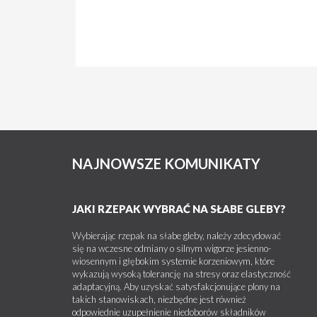
NAJNOWSZE KOMUNIKATY
JAKI RZEPAK WYBRAĆ NA SŁABE GLEBY?
Wybierając rzepak na słabe gleby, należy zdecydować
się na wczesne odmiany o silnym wigorze jesienno-
wiosennym i głębokim systemie korzeniowym, które
wykazują wysoką tolerancję na stresy oraz elastyczność
adaptacyjną. Aby uzyskać satysfakcjonujące plony na
takich stanowiskach, niezbędne jest również
odpowiednie uzupełnienie niedoborów składników