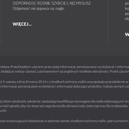
ODPORNOŚĆ ROŚNIE SZYBCIEJ, NIŻ MYŚLISZ
po
Odporność nie pojawia się nagle.
le
po
ef
WIĘCEJ...
W
ństwa. Przed każdym użyciem przeczytaj informacje zamieszczone na etykiecie i informacj
 biobójczy należy używać z zachowaniem szczególnych środków ostrożności. Przed użyciem 
kt 5 ustawy z dnia 8 marca 2013 r. o środkach ochrony roślin oraz posiada przeszkolenie
informacje zamieszczone w etykiecie i informacje dotyczące produktu. Należy zwrócić u
y, które ukończyły szkolenie i posiadają kwalifikacje wymagane dla osób nabywających środ
w taki sposób, aby nie stwarzać zagrożenia dla zdrowia ludzi, zwierząt oraz dla środowisk
unki.
iorców wykonujących działalność w zakresie obrotu środkami ochrony roślin, pod numere