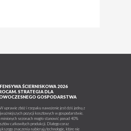
FENSYWA ŚCIERNISKOWA 2026
ROCAM. STRATEGIA DLA
OWOCZESNEGO GOSPODARSTWA
uprawie zbóż i rzepaku nawożenie jest dziś jedną z
jważniejszych pozycji kosztowych w gospodarstwie.
minionych sezonach mogło stanowić ponad 40%
sztów całkowitych produkcji. Dlatego coraz
ększego znaczenia nabierają technologie, które nie