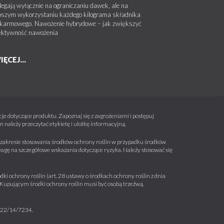
legają wyłącznie na ograniczaniu dawek, ale na
pszym wykorzystaniu każdego kilograma składnika
karmowego. Nawożenie hybrydowe – jak zwiększyć
ektywność nawożenia
IĘCEJ...
e dotyczące produktu. Zapoznaj się z zagrożeniami i postępuj
należy przeczytać etykietę i ulotkę informacyjną.
 w zakresie stosowania środków ochrony roślin w przypadku środków
wagę na szczegółowe wskazania dotyczące ryzyka. Należy stosować się
ki ochrony roślin (art. 28 ustawy o środkach ochrony roślin z dnia
a. Kupującym środki ochrony roślin musi być osobą trzeźwą.
m 22/14/7234.