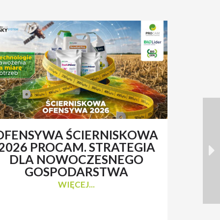
OFENSYWA ŚCIERNISKOWA
RENAT
2026 PROCAM. STRATEGIA
Z 
DLA NOWOCZESNEGO
N
GOSPODARSTWA
WIĘCEJ...