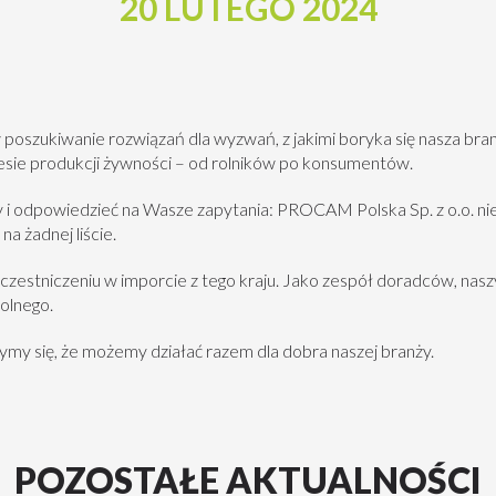
20 LUTEGO 2024
szukiwanie rozwiązań dla wyzwań, z jakimi boryka się nasza bra
cesie produkcji żywności – od rolników po konsumentów.
i odpowiedzieć na Wasze zapytania: PROCAM Polska Sp. z o.o. ni
 na żadnej liście.
czestniczeniu w imporcie z tego kraju. Jako zespół doradców, nasz
rolnego.
ymy się, że możemy działać razem dla dobra naszej branży.
POZOSTAŁE AKTUALNOŚCI