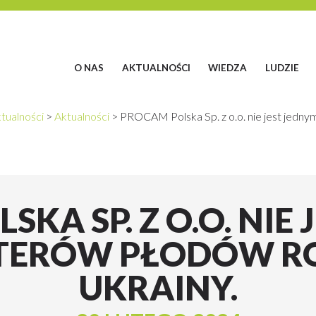
O NAS
AKTUALNOŚCI
WIEDZA
LUDZIE
tualności
>
Aktualności
>
PROCAM Polska Sp. z o.o. nie jest jedny
KA SP. Z O.O. NIE
TERÓW PŁODÓW R
UKRAINY.