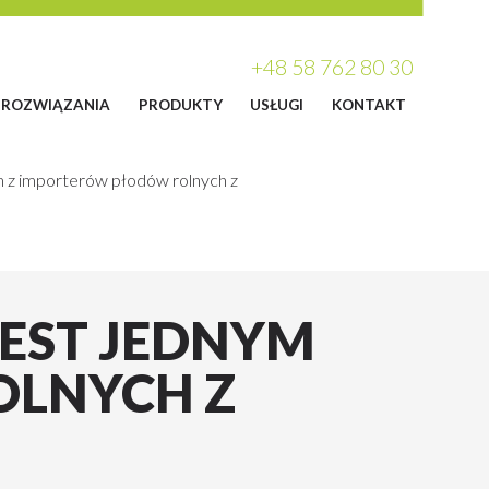
+48 58 762 80 30
ROZWIĄZANIA
PRODUKTY
USŁUGI
KONTAKT
m z importerów płodów rolnych z
 JEST JEDNYM
OLNYCH Z