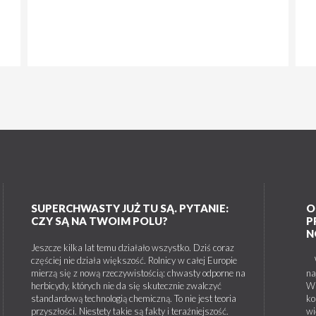
SUPERCHWASTY JUŻ TU SĄ. PYTANIE:
O
CZY SĄ NA TWOIM POLU?
P
N
Jeszcze kilka lat temu działało wszystko. Dziś coraz
częściej nie działa większość. Rolnicy w całej Europie
W 
mierzą się z nową rzeczywistością: chwasty odporne na
na
herbicydy, których nie da się skutecznie zwalczyć
W 
standardową technologią chemiczną. To nie jest teoria
ko
przyszłości. Niestety takie są fakty i teraźniejszość.
wi