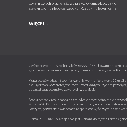
pokarmowych oraz właściwe przygotowanie gleby. Jakie
są wymagania glebowe rzepaku? Rzepak najlepiej rośnie
WIĘCEJ...
Ze środków ochrony roślin należy korzystać z zachowaniem bezpiecze
zgodnie ze środkami ostrożności wymienionymi na etykiecie. Produkt
Kupujący oświadcza, iż spełnia warunki wymienione w art. 25 ust.3 p
dla użytkowników profesjonalnych. Przed każdym użyciem przeczytaj 
do zasad bezpieczeństwa zawartych w etykiecie.
Środki ochrony roślin mogą nabyć jedynie osoby pełnoletnie oraz osob
8 marca 2013 r. ze zmianami). Środki ochrony roślin należy stosować 
Korzystając z oferty oświadczasz, że spełniasz wyżej wymienione war
Firma PROCAM Polska sp. z o.o. jest wpisana do rejestru przedsięb