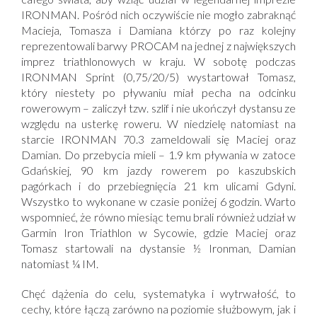
IRONMAN. Pośród nich oczywiście nie mogło zabraknąć
Macieja, Tomasza i Damiana którzy po raz kolejny
reprezentowali barwy PROCAM na jednej z największych
imprez triathlonowych w kraju. W sobotę podczas
IRONMAN Sprint (0,75/20/5) wystartował Tomasz,
który niestety po pływaniu miał pecha na odcinku
rowerowym – zaliczył tzw. szlif i nie ukończył dystansu ze
względu na usterkę roweru. W niedzielę natomiast na
starcie IRONMAN 70.3 zameldowali się Maciej oraz
Damian. Do przebycia mieli – 1.9 km pływania w zatoce
Gdańskiej, 90 km jazdy rowerem po kaszubskich
pagórkach i do przebiegnięcia 21 km ulicami Gdyni.
Wszystko to wykonane w czasie poniżej 6 godzin. Warto
wspomnieć, że równo miesiąc temu brali również udział w
Garmin Iron Triathlon w Sycowie, gdzie Maciej oraz
Tomasz startowali na dystansie ½ Ironman, Damian
natomiast ¼ IM.
Chęć dążenia do celu, systematyka i wytrwałość, to
cechy, które łączą zarówno na poziomie służbowym, jak i