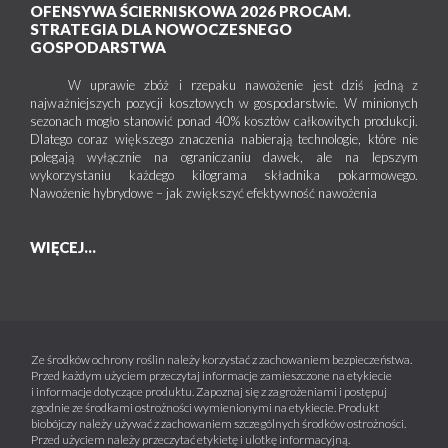
OFENSYWA ŚCIERNISKOWA 2026 PROCAM.
STRATEGIA DLA NOWOCZESNEGO
GOSPODARSTWA
W uprawie zbóż i rzepaku nawożenie jest dziś jedną z
najważniejszych pozycji kosztowych w gospodarstwie. W minionych
sezonach mogło stanowić ponad 40% kosztów całkowitych produkcji.
Dlatego coraz większego znaczenia nabierają technologie, które nie
polegają wyłącznie na ograniczaniu dawek, ale na lepszym
wykorzystaniu każdego kilograma składnika pokarmowego.
Nawożenie hybrydowe – jak zwiększyć efektywność nawożenia
WIĘCEJ...
Ze środków ochrony roślin należy korzystać z zachowaniem bezpieczeństwa.
Przed każdym użyciem przeczytaj informacje zamieszczone na etykiecie
i informacje dotyczące produktu. Zapoznaj się z zagrożeniami i postępuj
zgodnie ze środkami ostrożności wymienionymi na etykiecie. Produkt
biobójczy należy używać z zachowaniem szczególnych środków ostrożności.
Przed użyciem należy przeczytać etykietę i ulotkę informacyjną.