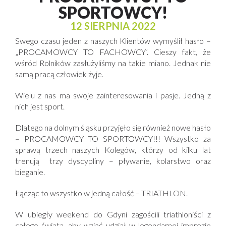
SPORTOWCY!
12 SIERPNIA 2022
Swego czasu jeden z naszych Klientów wymyślił hasło –
„PROCAMOWCY TO FACHOWCY’. Cieszy fakt, że
wśród Rolników zasłużyliśmy na takie miano. Jednak nie
samą pracą człowiek żyje.
Wielu z nas ma swoje zainteresowania i pasje. Jedną z
nich jest sport.
Dlatego na dolnym śląsku przyjęło się również nowe hasło
– PROCAMOWCY TO SPORTOWCY!!! Wszystko za
sprawą trzech naszych Kolegów, którzy od kilku lat
trenują trzy dyscypliny – pływanie, kolarstwo oraz
bieganie.
Łącząc to wszystko w jedną całość – TRIATHLON.
W ubiegły weekend do Gdyni zagościli triathloniści z
całego świata, aby wziąć udział w legendarnej imprezie