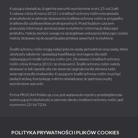
Kupujący oświadcza, iż spełnia warunki wymienione w art. 25 ust.3 pkt
5 ustawy z dnia 8 marca 2013 r. o środkach ochrony roślin oraz posiada
przeszkolenie w zakresie stosowania środków ochrony roślin w przypadku
środków dla użytkowników profesjonalnych. Przed każdym użyciem
przeczytaj informacje zamieszczone w etykiecie i informacje dotyczące
produktu. Należy zwrócić uwagę na szczegółowe wskazania dotyczące ryzyka.
Należy stosować się do zasad bezpieczeństwa zawartych w etykiecie.
Środki ochrony roślin mogą nabyć jedynie osoby pełnoletnie oraz osoby, które
ukończyły szkolenie i posiadają kwalifikacje wymagane dla osób
nabywających środki ochrony roślin (art. 28 ustawy o środkach ochrony
roślin z dnia 8 marca 2013 r. ze zmianami). Środki ochrony roślin należy
stosować w taki sposób, aby nie stwarzać zagrożenia dla zdrowia ludzi,
zwierząt oraz dla środowiska. Kupującym środki ochrony roślin musi być
osobą trzeźwą. Korzystając z oferty oświadczasz, że spełniasz wyżej
wymienione warunki.
Firma PROCAM Polska sp. z o.o. jest wpisana do rejestru przedsiębiorców
wykonujących działalność w zakresie obrotu środkami ochrony roślin, pod
numerem 22/14/7234.
POLITYKA PRYWATNOŚCI I PLIKÓW COOKIES