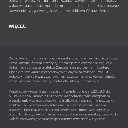
polegają wyłącznie na ograniczaniu dawek, ale na lepszym
wykorzystaniu każdego kilograma składnika pokarmowego.
Nawożenie hybrydowe – jak zwiększyć efektywność nawożenia
WIĘCEJ...
Ze środków ochrony roślin należy korzystać z zachowaniem bezpieczeństwa.
Przed każdym użyciem przeczytaj informacje zamieszczone na etykiecie
i informacje dotyczące produktu. Zapoznaj się z zagrożeniami i postępuj
zgodnie ze środkami ostrożności wymienionymi na etykiecie. Produkt
biobójczy należy używać z zachowaniem szczególnych środków ostrożności.
Przed użyciem należy przeczytać etykietę i ulotkę informacyjną.
Kupujący oświadcza, iż spełnia warunki wymienione w art. 25 ust.3 pkt
5 ustawy z dnia 8 marca 2013 r. o środkach ochrony roślin oraz posiada
przeszkolenie w zakresie stosowania środków ochrony roślin w przypadku
środków dla użytkowników profesjonalnych. Przed każdym użyciem
przeczytaj informacje zamieszczone w etykiecie i informacje dotyczące
produktu. Należy zwrócić uwagę na szczegółowe wskazania dotyczące ryzyka.
Należy stosować się do zasad bezpieczeństwa zawartych w etykiecie.