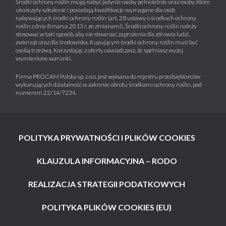
Środki ochrony roślin mogą nabyć jedynie osoby pełnoletnie oraz osoby, które
ukończyły szkolenie i posiadają kwalifikacje wymagane dla osób
nabywających środki ochrony roślin (art. 28 ustawy o środkach ochrony
roślin z dnia 8 marca 2013 r. ze zmianami). Środki ochrony roślin należy
stosować w taki sposób, aby nie stwarzać zagrożenia dla zdrowia ludzi,
zwierząt oraz dla środowiska. Kupującym środki ochrony roślin musi być
osobą trzeźwą. Korzystając z oferty oświadczasz, że spełniasz wyżej
wymienione warunki.
Firma PROCAM Polska sp. z o.o. jest wpisana do rejestru przedsiębiorców
wykonujących działalność w zakresie obrotu środkami ochrony roślin, pod
numerem 22/14/7234.
POLITYKA PRYWATNOŚCI I PLIKÓW COOKIES
KLAUZULA INFORMACYJNA – RODO
REALIZACJA STRATEGII PODATKOWYCH
POLITYKA PLIKÓW COOKIES (EU)