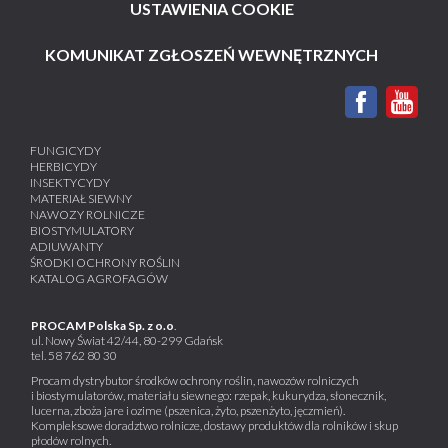
USTAWIENIA COOKIE
KOMUNIKAT ZGŁOSZEŃ WEWNĘTRZNYCH
FUNGICYDY
HERBICYDY
INSEKTYCYDY
MATERIAŁ SIEWNY
NAWOZY ROLNICZE
BIOSTYMULATORY
ADIUWANTY
ŚRODKI OCHRONY ROŚLIN
KATALOG AGROFAGÓW
PROCAM Polska Sp. z o.o
.
ul. Nowy Świat 42/44, 80-299 Gdańsk
tel.
58 762 80 30
Procam dystrybutor środków ochrony roślin, nawozów rolniczych
i biostymulatorów, materiału siewnego: rzepak, kukurydza, słonecznik,
lucerna, zboża jare i ozime (pszenica, żyto, pszenżyto, jęczmień).
Kompleksowe doradztwo rolnicze, dostawy produktów dla rolników i skup
płodów rolnych.