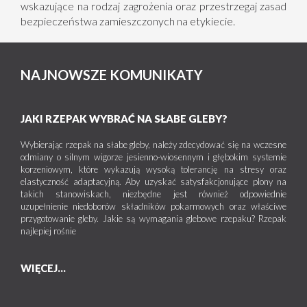
wskazujące na rodzaj zagrożenia oraz przestrzegaj zasad
bezpieczeństwa zamieszczonych na etykiecie.
NAJNOWSZE KOMUNIKATY
JAKI RZEPAK WYBRAĆ NA SŁABE GLEBY?
Wybierając rzepak na słabe gleby, należy zdecydować się na wczesne
odmiany o silnym wigorze jesienno-wiosennym i głębokim systemie
korzeniowym, które wykazują wysoką tolerancję na stresy oraz
elastyczność adaptacyjną. Aby uzyskać satysfakcjonujące plony na
takich stanowiskach, niezbędne jest również odpowiednie
uzupełnienie niedoborów składników pokarmowych oraz właściwe
przygotowanie gleby. Jakie są wymagania glebowe rzepaku? Rzepak
najlepiej rośnie
WIĘCEJ...