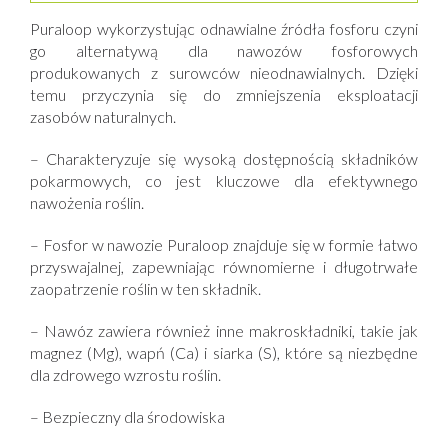
38 % CAŁKOWITY PIĘCIOTLENEK FOSFORU (P2O5)
Puraloop wykorzystując odnawialne źródła fosforu czyni
go alternatywą dla nawozów fosforowych
37% P2O5 rozpuszczalny w obojętnym roztworze
produkowanych z surowców nieodnawialnych. Dzięki
cytrynianu amonu i wodzie
temu przyczynia się do zmniejszenia eksploatacji
10,5% CAŁKOWITY TLENEK WANIA (CaO)
zasobów naturalnych.
6,0% CaO rozpuszczalny w wodzie
– Charakteryzuje się wysoką dostępnością składników
2,0% TLENEK MAGNEZU (MgO) rozpuszczalny w wodzie
pokarmowych, co jest kluczowe dla efektywnego
nawożenia roślin.
5,8% TRÓJTLENEK SIARKI (SO3) rozpuszczalny w
wodzie
– Fosfor w nawozie Puraloop znajduje się w formie łatwo
0,15% CAŁKOWITY CYNK (Zn) w postaci tlenku
przyswajalnej, zapewniając równomierne i długotrwałe
zaopatrzenie roślin w ten składnik.
– Nawóz zawiera również inne makroskładniki, takie jak
magnez (Mg), wapń (Ca) i siarka (S), które są niezbędne
dla zdrowego wzrostu roślin.
– Bezpieczny dla środowiska