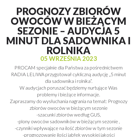
PROGNOZY ZBIORÓW
OWOCÓW W BIEŻĄCYM
SEZONIE – AUDYCJA 5
MINUT DLA SADOWNIKA I
ROLNIKA
05 WRZEŚNIA 2023
PROCAM specjalnie dla Państwa za pośrednictwem
RADIA LELIWA przygotował cykliczną audycję „5 minut
dla sadownika i rolnika”.
W audycjach poruszać będziemy nurtujące Was
problemy i bieżące informacje.
Zapraszamy do wysłuchania nagrania na temat: Prognozy
zbiorów owoców w bieżącym sezonie
-szacunki zbiorów według GUS,
-plony owoców sadowników w bieżącym sezonie ,
-czynniki wpływające na ilość zbiorów w tym sezonie
-prognozowanie ilości jabłek wysokiej jakości