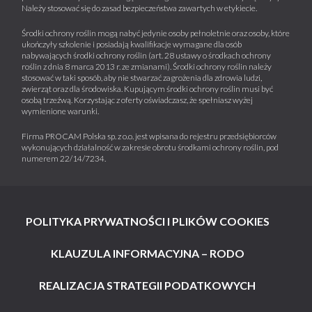
Należy stosować się do zasad bezpieczeństwa zawartych w etykiecie.
Środki ochrony roślin mogą nabyć jedynie osoby pełnoletnie oraz osoby, które
ukończyły szkolenie i posiadają kwalifikacje wymagane dla osób
nabywających środki ochrony roślin (art. 28 ustawy o środkach ochrony
roślin z dnia 8 marca 2013 r. ze zmianami). Środki ochrony roślin należy
stosować w taki sposób, aby nie stwarzać zagrożenia dla zdrowia ludzi,
zwierząt oraz dla środowiska. Kupującym środki ochrony roślin musi być
osobą trzeźwą. Korzystając z oferty oświadczasz, że spełniasz wyżej
wymienione warunki.
Firma PROCAM Polska sp. z o.o. jest wpisana do rejestru przedsiębiorców
wykonujących działalność w zakresie obrotu środkami ochrony roślin, pod
numerem 22/14/7234.
POLITYKA PRYWATNOŚCI I PLIKÓW COOKIES
KLAUZULA INFORMACYJNA – RODO
REALIZACJA STRATEGII PODATKOWYCH