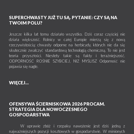
SUPERCHWASTY JUŻ TU SĄ. PYTANIE: CZY SĄ NA
TWOIM POLU?
Jeszcze kilka lat temu działało wszystko. Dziś coraz częściej nie
działa większość. Rolnicy w całej Europie mierzą się z nową
rzeczywistością: chwasty odporne na herbicydy, których nie da się
skutecznie zwalczyć standardową technologią chemiczną. To nie jest
teoria przyszłości. Niestety takie są fakty i teraźniejszość.
ODPORNOŚĆ ROŚNIE SZYBCIEJ, NIŻ MYŚLISZ Odporność nie
pojawia się nagle.
WIĘCEJ...
OFENSYWA ŚCIERNISKOWA 2026 PROCAM.
STRATEGIA DLA NOWOCZESNEGO
GOSPODARSTWA
W uprawie zbóż i rzepaku nawożenie jest dziś jedną z
najważniejszych pozycji kosztowych w gospodarstwie. W minionych