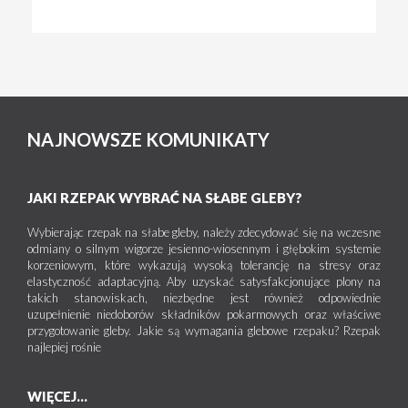
NAJNOWSZE KOMUNIKATY
JAKI RZEPAK WYBRAĆ NA SŁABE GLEBY?
Wybierając rzepak na słabe gleby, należy zdecydować się na wczesne
odmiany o silnym wigorze jesienno-wiosennym i głębokim systemie
korzeniowym, które wykazują wysoką tolerancję na stresy oraz
elastyczność adaptacyjną. Aby uzyskać satysfakcjonujące plony na
takich stanowiskach, niezbędne jest również odpowiednie
uzupełnienie niedoborów składników pokarmowych oraz właściwe
przygotowanie gleby. Jakie są wymagania glebowe rzepaku? Rzepak
najlepiej rośnie
WIĘCEJ...