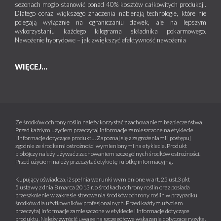
sezonach mogło stanowić ponad 40% kosztów całkowitych produkcji.
Dlatego coraz większego znaczenia nabierają technologie, które nie
polegają wyłącznie na ograniczaniu dawek, ale na lepszym
wykorzystaniu każdego kilograma składnika pokarmowego.
Nawożenie hybrydowe – jak zwiększyć efektywność nawożenia
WIĘCEJ...
Ze środków ochrony roślin należy korzystać z zachowaniem bezpieczeństwa.
Przed każdym użyciem przeczytaj informacje zamieszczone na etykiecie
i informacje dotyczące produktu. Zapoznaj się z zagrożeniami i postępuj
zgodnie ze środkami ostrożności wymienionymi na etykiecie. Produkt
biobójczy należy używać z zachowaniem szczególnych środków ostrożności.
Przed użyciem należy przeczytać etykietę i ulotkę informacyjną.
Kupujący oświadcza, iż spełnia warunki wymienione w art. 25 ust.3 pkt
5 ustawy z dnia 8 marca 2013 r. o środkach ochrony roślin oraz posiada
przeszkolenie w zakresie stosowania środków ochrony roślin w przypadku
środków dla użytkowników profesjonalnych. Przed każdym użyciem
przeczytaj informacje zamieszczone w etykiecie i informacje dotyczące
produktu. Należy zwrócić uwagę na szczegółowe wskazania dotyczące ryzyka.