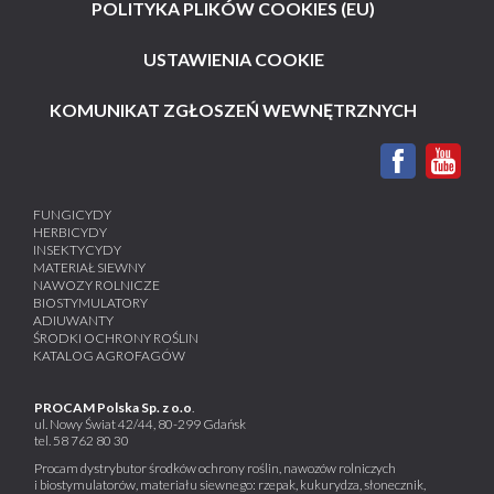
POLITYKA PLIKÓW COOKIES (EU)
USTAWIENIA COOKIE
KOMUNIKAT ZGŁOSZEŃ WEWNĘTRZNYCH
FUNGICYDY
HERBICYDY
INSEKTYCYDY
MATERIAŁ SIEWNY
NAWOZY ROLNICZE
BIOSTYMULATORY
ADIUWANTY
ŚRODKI OCHRONY ROŚLIN
KATALOG AGROFAGÓW
PROCAM Polska Sp. z o.o
.
ul. Nowy Świat 42/44, 80-299 Gdańsk
tel.
58 762 80 30
Procam dystrybutor środków ochrony roślin, nawozów rolniczych
i biostymulatorów, materiału siewnego: rzepak, kukurydza, słonecznik,