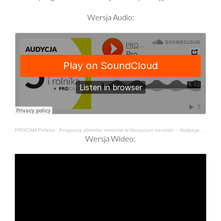
Wersja Audio:
PROCAM Polska
·
Prognozy zbiorów owoców w bieżącym sezonie – Audycja 5 Minut Dla Sadownika I Rolnika
Wersja Wideo: